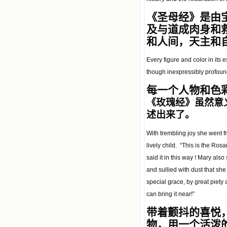
自己在人的心里建造的爱的天堂。还
《圣母经》是由
有圣女大德兰的自传，在这位圣女的
感召下，我初领了圣体，从圣体中获
及与道成肉身和
得无量恩宠。这些书引我向往那超性
和人间
，
天主
和
的境界，向往那浑然忘我的境界，从
此无益的书一概不看了。我一遍遍地
Every figure and color in its 
重温这些我喜欢的书籍，一遍又一遍
地回味书中那些难忘的情景，我和他
though inexpressibly profound 
们谈心，告诉他们我愿意效法他们，
每一个人
物和色
心里多么渴望能像他们那样爱主。
我因此而认识了许许多多圣人，
《玫瑰经》虽然意
这些圣人中有许多也曾是罪人，使我
述出来了。
也能向他们敞开心门。我一会儿求这
个圣人为我转祷，一会儿求那个圣人
With trembling joy she went fr
为我祈求圣宠，这些圣人使我的生活
变得丰富多彩。我想，既然他们真心
lively child. “This is the Ros
爱天主，那么他们也会真心爱我。现
said it in this way ! Mary als
在他们和天主如此接近，当世人向他
and sullied with dust that she
们祈求时，他们也会想方设法将我的
祈祷告诉天主的。就这样，他们和我
special grace, by great piety 
共享生活的体验，不断地把上天仁爱
can bring it near!”
的芬芳散播给我，他们的友谊使我的
欢乐加倍，痛苦减半；他们已走过死
带着颤抖的喜悦
阴的幽谷，从他们身上我学习到了明
物，用一个活泼
辨、通达、智慧、勇敢、诚实、快