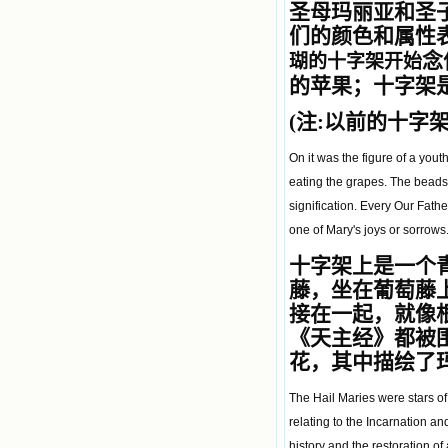
圣母玛丽亚和圣
籍里，我认识了许多爱主的人，他们
使我更亲近主，帮助我更深的认识
们的颜色和属性
主，爱主。这些曾经生活在人间的圣
念
瑚
的
十字架开始
人圣女，内心隐藏着来自天上光照的
的苹果；十字架
各种宝藏，听他们对悦主的甜蜜喁
语，我也陶醉了。主藉着这些书籍慢
(
注:以前的十字
慢地培养我的心灵，当我看到这些圣
德芬芳的圣人再看看满身污秽的我，
我失望过，沮丧过，哭泣过，和主呕
On it was the figure of a yout
气过，甚至埋怨天主不用祂的全能让
eating the grapes. The beads 
我立刻成圣。但是主让我明白，灵命
signification. Every Our Fath
的成长需要时间，成长是渐进的，农
民等待稻谷的长成需要整个季节，才
one of Mary's joys or sorrows
能品尝丰收的喜悦，我也要有谦卑受
十字架上是一个
教的态度才能接受主的话语，要让这
些圣言成为血肉（果实），是需要时
藤，坐在葡萄藤
间的。 从网上我读到许多有益心
接在一起，就像
灵的书。当我首次读到盖恩夫人的传
《天主经》都被
记时，清泪沾腮，她的经历强烈地震
撼着我的心，我接受到了一个很大的
花，其中描绘了
恩宠，使我认识了十字架是生命的真
正之路。读圣女小德兰的传记时，我
The Hail Maries were stars of
又有别一种感受，我看到了一个与我
relating to the Incarnation
眼所见的完全不同的世界，那里没有
争吵，没有仇恨，没有岐视，那是主
history and the restoration o