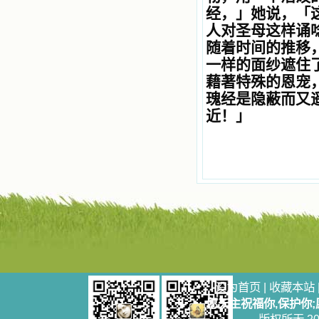
经，
」
她说，
「
乐、圣洁等等美德。他们的言行是滋
润我心田的美酒。 这些书使我专
人
对
圣母这样诵
注于天上的事理，我的很多不良嗜好
随着时间的推移
因此不知不觉地放弃了。我的信德一
一样的面纱遮住
天一天长大，我知道我的一言一行都
有天使记录；我也深信人有灵魂，信
藉著
特殊的恩宠
主的人有一个美好的家；也相信圣人
瑰经
是隐蔽而
又
们都在天上为我祈祷，我并不是孤军
近！
」
奋战；我是生活在一个由天上地下千
千万万奉耶稣的名而组成的家庭里，
我庆幸自己因了主的恩宠能生活在这
个大家庭慈爱的怀抱里；我也渴望所
有的人都能进入光明天家，和圣人们
一起赞美天主于无穷世！ 小德兰
爱心书屋启源于一个美好的梦。小德
兰希望所有圣书的作者和译者都能向
主敞开心门，为圣书广传而不记个人
的私利；愿天主赐福小德兰；赐福所
有传扬主名的网站；赐福所有来看圣
书的人；也求主扩张人的心界，使小
德兰能将更多更好的书藉，献给喜欢
读圣书的人！从2014年12月18日开始
设为首页
|
收藏本站
我们使用新域名(xiaodelan.love），
愿天主祝福你,保护你
原域名被他人办理开通,请您更改您网