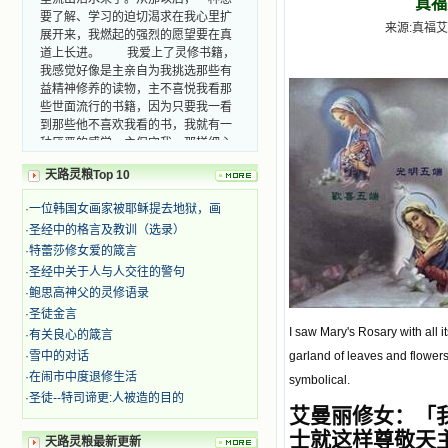
真福
要了解、学习的迫切渴求在我心里扩
展开来，我燃起的强烈的愿望要在真
来源:真福艾曼
道上长进。 我爱上了灵修书籍，
我感觉好像是主亲自为我挑选那些有
益精神修养的读物，主不喜悦我看那
些世面流行的书籍，因为只要我一看
到那些他不喜欢我看的书，我就有一
种厌恶的感觉。主保守我，那样细心
地防护着我，从那以后我从未读过一
本不良的书籍。 善良的书使人向
天路灵粮Top 10
善，这些圣人的作品，渐渐地印在了
我的脑子里。读这些圣书时，我思潮
·
一位韩国女画家被耶稣提去地狱，画
汹涌起伏，欣喜不能自已。书中谈到
·
圣经中的格言及教训（选录）
这些圣人们如何在与主的交往中得到
·
特蕾莎修女爱的箴言
灵命的更新，德行的馨香如何上达天
·
圣经中关于人与人交往的警句
庭。啊，在这世上曾住过那么多热心
·
鲍思高神父的灵修语录
的圣人，为了传播福音，他们告别亲
·
圣徒金言
人，舍下了他们手中的一切，轻快地
I saw Mary's Rosary with all i
踏上了异国他乡，到没有人知道真神
·
有关良心的箴言
的世界里去。啊，若不是主的引领，
·
雪中的对话
garland of leaves and flowers
我可能到死还不认识他们呢！ 我
·
在闹市中度退修生活
symbolical.
的心灵从主给我的这些圣人的言行中
·
圣徒--特司谛更:人被造的目的
选取了最美的色彩；当他们的一生在
艾曼丽修女
：「
我面前展开时，我是多么的惊奇、兴
士就这样尊敬天
奋啊！当我读到他们为主而受人逼
天路灵粮最新更新