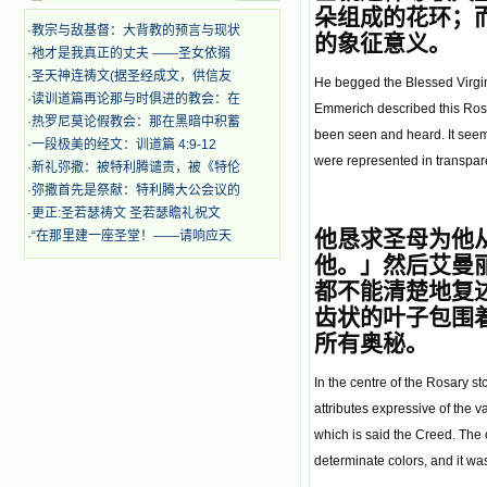
迫、凌辱，为将福音广传而被人追杀
朵组成的花环；
·
教宗与敌基督：大背教的预言与现状
时，我为他们的在天之灵祈祷，我哭
的象征意义。
着，为自已的同胞带给他们的苦难而
·
祂才是我真正的丈夫 ——圣女依搦
哀号。我一遍遍地重读那一行行被我
·
圣天神连祷文(据圣经成文，供信友
He begged the Blessed Virgin
的斑斑泪痕弄得模糊不清的字句，那
·
读训道篇再论那与时俱进的教会：在
Emmerich described this Rosar
些被主的爱火所燃烧而离开家乡来到
·
热罗尼莫论假教会：那在黑暗中积蓄
中国的传教士，我多么爱你们啊！我
been seen and heard. It seem
·
一段极美的经文：训道篇 4:9-12
心中流淌着多少感激的泪水。 他
were represented in transpare
·
新礼弥撒：被特利腾谴责，被《特伦
们受苦却觉得喜乐，因为他们爱主，
他们感到能为主受一点苦是多么喜乐
·
弥撒首先是祭献：特利腾大公会议的
的事。他们受苦时仍在唱着感谢的
·
更正:圣若瑟祷文 圣若瑟瞻礼祝文
歌，因他们无法不称颂主，因主使他
他恳求圣母为他
·
“在那里建一座圣堂！——请响应天
们的心灵洋溢了快乐；他们激发了我
他。
」
然后艾曼
内心神圣的热情，在我的心灵深处燃
烧起一股无法扑灭的火焰，他们那强
都不能清楚地复
有力的言行激励我向前。 我一面
齿状的叶子包围
读，一面想过着他们这样圣善的生
所有奥秘。
活，也立志不在这虚幻的尘世中寻求
安慰。我一读就是几个钟头，累了就
In the centre of the Rosary s
望着书上的圣像沉思默想。啊，当我
想到我有一天还要见到他们，亲耳聆
attributes expressive of the 
听他们的教诲，伴随在他们的身边，
which is said the Creed. The cr
和他们一起赞颂吾主，想到那使我欣
determinate colors, and it was f
喜欢乐的甜蜜的相会，这世界对于我
一点吸引力都没有了。 从这些书