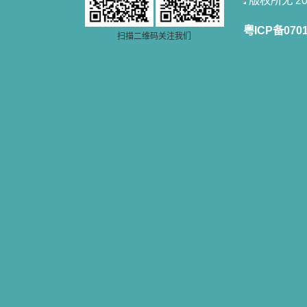
版权所无 2006
站或博客上的链接，谢谢。 【请关注
微信公众号：小德兰书屋】
小德兰爱心书屋最新公告 有一天，我
粤ICP备070
扫描二维码关注我们
做了一个奇怪的梦，至今让我难忘。
梦中，我看到一本打开的用石头做的
书，我用舌头去舔它，觉得有一种甜
味，我就更用力去舔，最后从这本书
里流出活水来了。从那以后，一种想
要了解、学习的迫切渴求在我心里扩
展开来，我燃起的强烈的愿望要在真
道上长进。 我爱上了灵修书籍，
我感觉好像是主亲自为我挑选那些有
益精神修养的读物，主不喜悦我看那
些世面流行的书籍，因为只要我一看
到那些他不喜欢我看的书，我就有一
种厌恶的感觉。主保守我，那样细心
地防护着我，从那以后我从未读过一
本不良的书籍。 善良的书使人向
善，这些圣人的作品，渐渐地印在了
我的脑子里。读这些圣书时，我思潮
汹涌起伏，欣喜不能自已。书中谈到
这些圣人们如何在与主的交往中得到
灵命的更新，德行的馨香如何上达天
庭。啊，在这世上曾住过那么多热心
的圣人，为了传播福音，他们告别亲