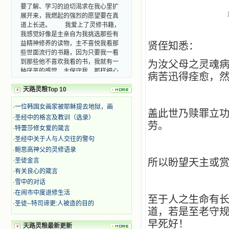
要了解、学习的迫切渴求在我心里扩
展开来，我燃起的强烈的愿望要在真
道上长进。 我爱上了灵修书籍，
我感觉好像是主亲自为我挑选那些有
益精神修养的读物，主不喜悦我看那
贤侄知悉：
些世面流行的书籍，因为只要我一看
到那些他不喜欢我看的书，我就有一
为汝父母之灵魂
种厌恶的感觉。主保守我，那样细心
病苦迅得痊愈，
地防护着我，从那以后我从未读过一
本不良的书籍。 善良的书使人向
天路灵粮Top 10
善，这些圣人的作品，渐渐地印在了
我的脑子里。读这些圣书时，我思潮
·
一位韩国女画家被耶稣提去地狱，画
盖此世乃赎罪立
汹涌起伏，欣喜不能自已。书中谈到
·
圣经中的格言及教训（选录）
这些圣人们如何在与主的交往中得到
劳。
·
特蕾莎修女爱的箴言
灵命的更新，德行的馨香如何上达天
·
圣经中关于人与人交往的警句
庭。啊，在这世上曾住过那么多热心
·
鲍思高神父的灵修语录
的圣人，为了传播福音，他们告别亲
人，舍下了他们手中的一切，轻快地
·
圣徒金言
所以盼望天主或
踏上了异国他乡，到没有人知道真神
·
有关良心的箴言
的世界里去。啊，若不是主的引领，
·
雪中的对话
我可能到死还不认识他们呢！ 我
·
在闹市中度退修生活
的心灵从主给我的这些圣人的言行中
至于人之生命有
·
圣徒--特司谛更:人被造的目的
选取了最美的色彩；当他们的一生在
道，若是至老守
我面前展开时，我是多么的惊奇、兴
早死好！
奋啊！当我读到他们为主而受人逼
天路灵粮最新更新