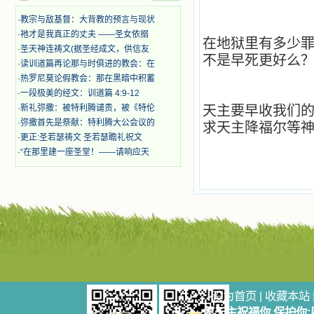
迫、凌辱，为将福音广传而被人追杀
时，我为他们的在天之灵祈祷，我哭
·
教宗与敌基督：大背教的预言与现状
着，为自已的同胞带给他们的苦难而
·
祂才是我真正的丈夫 ——圣女依搦
在地狱里有多少
哀号。我一遍遍地重读那一行行被我
·
圣天神连祷文(据圣经成文，供信友
的斑斑泪痕弄得模糊不清的字句，那
不是早死更好么
·
读训道篇再论那与时俱进的教会：在
些被主的爱火所燃烧而离开家乡来到
·
热罗尼莫论假教会：那在黑暗中积蓄
中国的传教士，我多么爱你们啊！我
·
一段极美的经文：训道篇 4:9-12
心中流淌着多少感激的泪水。 他
们受苦却觉得喜乐，因为他们爱主，
·
新礼弥撒：被特利腾谴责，被《特伦
天主要早收我们
他们感到能为主受一点苦是多么喜乐
·
弥撒首先是祭献：特利腾大公会议的
求天主降福尔等
的事。他们受苦时仍在唱着感谢的
·
更正:圣若瑟祷文 圣若瑟瞻礼祝文
歌，因他们无法不称颂主，因主使他
伯
·
“在那里建一座圣堂！——请响应天
们的心灵洋溢了快乐；他们激发了我
内心神圣的热情，在我的心灵深处燃
烧起一股无法扑灭的火焰，他们那强
有力的言行激励我向前。 我一面
读，一面想过着他们这样圣善的生
活，也立志不在这虚幻的尘世中寻求
安慰。我一读就是几个钟头，累了就
望着书上的圣像沉思默想。啊，当我
想到我有一天还要见到他们，亲耳聆
听他们的教诲，伴随在他们的身边，
和他们一起赞颂吾主，想到那使我欣
设为首页
|
收藏本站
喜欢乐的甜蜜的相会，这世界对于我
一点吸引力都没有了。 从这些书
愿天主祝福你,保护你