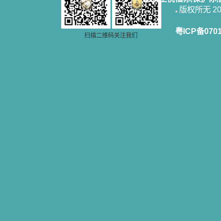
籍里，我认识了许多爱主的人，他们
版权所无 2006
使我更亲近主，帮助我更深的认识
主，爱主。这些曾经生活在人间的圣
粤ICP备070
人圣女，内心隐藏着来自天上光照的
扫描二维码关注我们
各种宝藏，听他们对悦主的甜蜜喁
语，我也陶醉了。主藉着这些书籍慢
慢地培养我的心灵，当我看到这些圣
德芬芳的圣人再看看满身污秽的我，
我失望过，沮丧过，哭泣过，和主呕
气过，甚至埋怨天主不用祂的全能让
我立刻成圣。但是主让我明白，灵命
的成长需要时间，成长是渐进的，农
民等待稻谷的长成需要整个季节，才
能品尝丰收的喜悦，我也要有谦卑受
教的态度才能接受主的话语，要让这
些圣言成为血肉（果实），是需要时
间的。 从网上我读到许多有益心
灵的书。当我首次读到盖恩夫人的传
记时，清泪沾腮，她的经历强烈地震
撼着我的心，我接受到了一个很大的
恩宠，使我认识了十字架是生命的真
正之路。读圣女小德兰的传记时，我
又有别一种感受，我看到了一个与我
眼所见的完全不同的世界，那里没有
争吵，没有仇恨，没有岐视，那是主