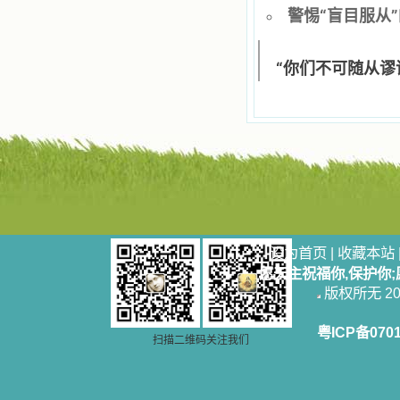
辨、通达、智慧、勇敢、诚实、快
警惕“盲目服从
乐、圣洁等等美德。他们的言行是滋
润我心田的美酒。 这些书使我专
注于天上的事理，我的很多不良嗜好
“你们不可随从谬
因此不知不觉地放弃了。我的信德一
天一天长大，我知道我的一言一行都
有天使记录；我也深信人有灵魂，信
主的人有一个美好的家；也相信圣人
们都在天上为我祈祷，我并不是孤军
奋战；我是生活在一个由天上地下千
千万万奉耶稣的名而组成的家庭里，
我庆幸自己因了主的恩宠能生活在这
个大家庭慈爱的怀抱里；我也渴望所
有的人都能进入光明天家，和圣人们
一起赞美天主于无穷世！ 小德兰
设为首页
|
收藏本站
爱心书屋启源于一个美好的梦。小德
兰希望所有圣书的作者和译者都能向
愿天主祝福你,保护你
主敞开心门，为圣书广传而不记个人
版权所无 2006
的私利；愿天主赐福小德兰；赐福所
有传扬主名的网站；赐福所有来看圣
粤ICP备070
书的人；也求主扩张人的心界，使小
扫描二维码关注我们
德兰能将更多更好的书藉，献给喜欢
读圣书的人！从2014年12月18日开始
我们使用新域名(xiaodelan.love），
原域名被他人办理开通,请您更改您网