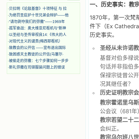
奋啊！当我读到他们为主而受人逼
一、历史事实：教
迫、凌辱，为将福音广传而被人追杀
·
贝拉明《论敌基督》十项特征 与 拉
时，我为他们的在天之灵祈祷，我哭
·
为绝罚圣庇护十世兄弟会辩护——他
1870年，第一次
着，为自已的同胞带给他们的苦难而
·
“请勿剥夺我们的弥撒”——1969年
哀号。我一遍遍地重读那一行行被我
件下（Ex Cath
·
孤军奋战：奥大维亚尼枢机与“新神
的斑斑泪痕弄得模糊不清的字句，那
历史事实。
·
以圣经与圣传审视良14:《伟大的人
些被主的爱火所燃烧而离开家乡来到
中国的传教士，我多么爱你们啊！我
·
对现代主义的谴责(梅西耶枢机）
心中流淌着多少感激的泪水。 他
圣经从未许诺
·
致教会的公开信 ——宣布退出国际
们受苦却觉得喜乐，因为他们爱主，
·
致困惑天主教徒的公开信(马塞尔·
基督对伯多禄说
他们感到能为主受一点苦是多么喜乐
·
被偷走的弥撒：七个步骤如何一步步
的事。他们受苦时仍在唱着感谢的
句话并非指伯
·
新礼弥撒在司铎服装问题上的错误
歌，因他们无法不称颂主，因主使他
保禄宗徒曾公开
们的心灵洋溢了快乐；他们激发了我
内心神圣的热情，在我的心灵深处燃
况其继任者？
烧起一股无法扑灭的火焰，他们那强
有力的言行激励我向前。 我一面
历史证明教宗
读，一面想过着他们这样圣善的生
教宗霍诺里乌斯一世
活，也立志不在这虚幻的尘世中寻求
安慰。我一读就是几个钟头，累了就
公会议（681
望着书上的圣像沉思默想。啊，当我
教宗若望二十二
想到我有一天还要见到他们，亲耳聆
听他们的教诲，伴随在他们的身边，
会纠正。
和他们一起赞颂吾主，想到那使我欣
喜欢乐的甜蜜的相会，这世界对于我
教宗乌尔班八