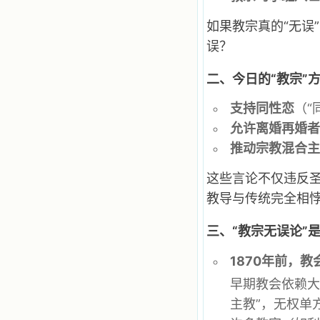
一点吸引力都没有了。 从这些书
籍里，我认识了许多爱主的人，他们
如果教宗真的“无误
使我更亲近主，帮助我更深的认识
误？
主，爱主。这些曾经生活在人间的圣
人圣女，内心隐藏着来自天上光照的
各种宝藏，听他们对悦主的甜蜜喁
二、今日的“教宗”
语，我也陶醉了。主藉着这些书籍慢
慢地培养我的心灵，当我看到这些圣
支持同性恋
（“
德芬芳的圣人再看看满身污秽的我，
我失望过，沮丧过，哭泣过，和主呕
允许离婚再婚
气过，甚至埋怨天主不用祂的全能让
推动宗教混合
我立刻成圣。但是主让我明白，灵命
的成长需要时间，成长是渐进的，农
民等待稻谷的长成需要整个季节，才
这些言论不仅违反圣
能品尝丰收的喜悦，我也要有谦卑受
教导与传统完全相
教的态度才能接受主的话语，要让这
些圣言成为血肉（果实），是需要时
间的。 从网上我读到许多有益心
三、“教宗无误论”
灵的书。当我首次读到盖恩夫人的传
记时，清泪沾腮，她的经历强烈地震
1870年前，
撼着我的心，我接受到了一个很大的
恩宠，使我认识了十字架是生命的真
早期教会依赖大
正之路。读圣女小德兰的传记时，我
又有别一种感受，我看到了一个与我
主教”，无权单
眼所见的完全不同的世界，那里没有