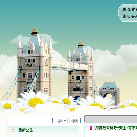
小德兰爱心书屋最新公告 有一天，我
做了一个奇怪的梦，至今让我难忘。
梦中，我看到一本打开的用石头做的
书，我用舌头去舔它，觉得有一种甜
味，我就更用力去舔，最后从这本书
用复数来称呼“天主”可不
最新公告
里流出活水来了。从那以后，一种想