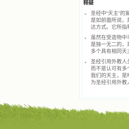
籍里，我认识了许多爱主的人，他们
释疑
使我更亲近主，帮助我更深的认识
主，爱主。这些曾经生活在人间的圣
圣经中“天主”
人圣女，内心隐藏着来自天上光照的
是如前面所说，
各种宝藏，听他们对悦主的甜蜜喁
达方式。它所指
语，我也陶醉了。主藉着这些书籍慢
慢地培养我的心灵，当我看到这些圣
虽然在受造物中
德芬芳的圣人再看看满身污秽的我，
我失望过，沮丧过，哭泣过，和主呕
是独一无二的，
气过，甚至埋怨天主不用祂的全能让
多个具有相同天
我立刻成圣。但是主让我明白，灵命
的成长需要时间，成长是渐进的，农
圣经引用外教人
民等待稻谷的长成需要整个季节，才
而不是认可有多
能品尝丰收的喜悦，我也要有谦卑受
教的态度才能接受主的话语，要让这
我们的天主，是
些圣言成为血肉（果实），是需要时
为圣经引用外教
间的。 从网上我读到许多有益心
灵的书。当我首次读到盖恩夫人的传
记时，清泪沾腮，她的经历强烈地震
撼着我的心，我接受到了一个很大的
恩宠，使我认识了十字架是生命的真
正之路。读圣女小德兰的传记时，我
又有别一种感受，我看到了一个与我
眼所见的完全不同的世界，那里没有
争吵，没有仇恨，没有岐视，那是主