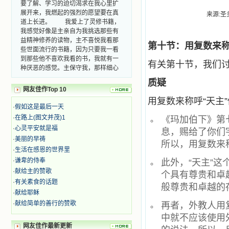
要了解、学习的迫切渴求在我心里扩
展开来，我燃起的强烈的愿望要在真
来源:圣多
道上长进。 我爱上了灵修书籍，
我感觉好像是主亲自为我挑选那些有
益精神修养的读物，主不喜悦我看那
第十节：用复数来称
些世面流行的书籍，因为只要我一看
到那些他不喜欢我看的书，我就有一
有关第十节，我们
种厌恶的感觉。主保守我，那样细心
地防护着我，从那以后我从未读过一
质疑
本不良的书籍。 善良的书使人向
网友佳作Top 10
善，这些圣人的作品，渐渐地印在了
用复数来称呼“天主
我的脑子里。读这些圣书时，我思潮
·
假如这是最后一天
汹涌起伏，欣喜不能自已。书中谈到
·
在路上(图文并茂)1
《玛加伯下》第
这些圣人们如何在与主的交往中得到
·
心灵平安就是福
灵命的更新，德行的馨香如何上达天
息，赐给了你们
庭。啊，在这世上曾住过那么多热心
·
美丽的早祷
所以，用复数来
的圣人，为了传播福音，他们告别亲
·
生活在感恩的世界里
人，舍下了他们手中的一切，轻快地
·
谦卑的侍奉
此外，“天主”
踏上了异国他乡，到没有人知道真神
·
献给主的赞歌
个具有尊贵和卓
的世界里去。啊，若不是主的引领，
·
有关素食的话题
我可能到死还不认识他们呢！ 我
般尊贵和卓越的
·
献给耶稣
的心灵从主给我的这些圣人的言行中
选取了最美的色彩；当他们的一生在
·
献给简单的善行的赞歌
再者，外教人用
我面前展开时，我是多么的惊奇、兴
中就不应该使用
奋啊！当我读到他们为主而受人逼
网友佳作最新更新