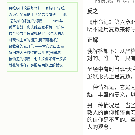
的说法。所以，
迫、凌辱，为将福音广传而被人追杀
时，我为他们的在天之灵祈祷，我哭
·
贝拉明《论敌基督》十项特征 与 拉
反之
着，为自已的同胞带给他们的苦难而
·
为绝罚圣庇护十世兄弟会辩护——他
哀号。我一遍遍地重读那一行行被我
·
“请勿剥夺我们的弥撒”——1969年
《申命记》第六章4
的斑斑泪痕弄得模糊不清的字句，那
·
孤军奋战：奥大维亚尼枢机与“新神
些被主的爱火所燃烧而离开家乡来到
明不能用复数来称
中国的传教士，我多么爱你们啊！我
·
以圣经与圣传审视良14:《伟大的人
心中流淌着多少感激的泪水。 他
正解
·
对现代主义的谴责(梅西耶枢机）
们受苦却觉得喜乐，因为他们爱主，
·
致教会的公开信 ——宣布退出国际
他们感到能为主受一点苦是多么喜乐
我解答如下：从严格
·
致困惑天主教徒的公开信(马塞尔·
的事。他们受苦时仍在唱着感谢的
对的、唯一的，只
·
被偷走的弥撒：七个步骤如何一步步
歌，因他们无法不称颂主，因主使他
·
新礼弥撒在司铎服装问题上的错误
们的心灵洋溢了快乐；他们激发了我
圣经中有时出现“天主
内心神圣的热情，在我的心灵深处燃
虽然形式上是复数
烧起一股无法扑灭的火焰，他们那强
有力的言行激励我向前。 我一面
一种情况是，它是
读，一面想过着他们这样圣善的生
活，也立志不在这虚幻的尘世中寻求
越、丰盛的意义，
安慰。我一读就是几个钟头，累了就
望着书上的圣像沉思默想。啊，当我
另一种情况是，当圣
想到我有一天还要见到他们，亲耳聆
教人的信仰和语言
听他们的教诲，伴随在他们的身边，
的信仰是不同的。
和他们一起赞颂吾主，想到那使我欣
喜欢乐的甜蜜的相会，这世界对于我
人的观念。
一点吸引力都没有了。 从这些书