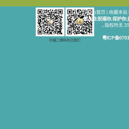
自己在人的心里建造的爱的天堂。还
有圣女大德兰的自传，在这位圣女的
设为首页
|
收藏本站
感召下，我初领了圣体，从圣体中获
得无量恩宠。这些书引我向往那超性
愿天主祝福你,保护你
的境界，向往那浑然忘我的境界，从
版权所无 2006
此无益的书一概不看了。我一遍遍地
重温这些我喜欢的书籍，一遍又一遍
粤ICP备070
地回味书中那些难忘的情景，我和他
扫描二维码关注我们
们谈心，告诉他们我愿意效法他们，
心里多么渴望能像他们那样爱主。
我因此而认识了许许多多圣人，
这些圣人中有许多也曾是罪人，使我
也能向他们敞开心门。我一会儿求这
个圣人为我转祷，一会儿求那个圣人
为我祈求圣宠，这些圣人使我的生活
变得丰富多彩。我想，既然他们真心
爱天主，那么他们也会真心爱我。现
在他们和天主如此接近，当世人向他
们祈求时，他们也会想方设法将我的
祈祷告诉天主的。就这样，他们和我
共享生活的体验，不断地把上天仁爱
的芬芳散播给我，他们的友谊使我的
欢乐加倍，痛苦减半；他们已走过死
阴的幽谷，从他们身上我学习到了明
辨、通达、智慧、勇敢、诚实、快