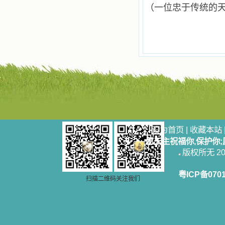
（一位忠于传统的
安慰。我一读就是几个钟头，累了就
望着书上的圣像沉思默想。啊，当我
想到我有一天还要见到他们，亲耳聆
听他们的教诲，伴随在他们的身边，
和他们一起赞颂吾主，想到那使我欣
喜欢乐的甜蜜的相会，这世界对于我
一点吸引力都没有了。 从这些书
籍里，我认识了许多爱主的人，他们
使我更亲近主，帮助我更深的认识
主，爱主。这些曾经生活在人间的圣
人圣女，内心隐藏着来自天上光照的
各种宝藏，听他们对悦主的甜蜜喁
语，我也陶醉了。主藉着这些书籍慢
慢地培养我的心灵，当我看到这些圣
设为首页
|
收藏本站
德芬芳的圣人再看看满身污秽的我，
愿天主祝福你,保护你
我失望过，沮丧过，哭泣过，和主呕
版权所无 2006
气过，甚至埋怨天主不用祂的全能让
我立刻成圣。但是主让我明白，灵命
的成长需要时间，成长是渐进的，农
粤ICP备070
扫描二维码关注我们
民等待稻谷的长成需要整个季节，才
能品尝丰收的喜悦，我也要有谦卑受
教的态度才能接受主的话语，要让这
些圣言成为血肉（果实），是需要时
间的。 从网上我读到许多有益心