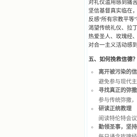
对礼仪滥用感到痛
微信公众号：小德兰书屋】
小德兰爱心书屋最新公告 有一天，我
坚信基督真实临在
做了一个奇怪的梦，至今让我难忘。
反感“所有宗教平等
梦中，我看到一本打开的用石头做的
书，我用舌头去舔它，觉得有一种甜
渴望传统礼仪、拉
味，我就更用力去舔，最后从这本书
热爱圣人、玫瑰经
里流出活水来了。从那以后，一种想
要了解、学习的迫切渴求在我心里扩
对合一主义活动感
展开来，我燃起的强烈的愿望要在真
道上长进。 我爱上了灵修书籍，
五、如何挽救信德
我感觉好像是主亲自为我挑选那些有
益精神修养的读物，主不喜悦我看那
些世面流行的书籍，因为只要我一看
离开被污染的
到那些他不喜欢我看的书，我就有一
避免参与现代
种厌恶的感觉。主保守我，那样细心
地防护着我，从那以后我从未读过一
寻找真正的弥
本不良的书籍。 善良的书使人向
善，这些圣人的作品，渐渐地印在了
参与传统弥撒
我的脑子里。读这些圣书时，我思潮
研读正统教理
汹涌起伏，欣喜不能自已。书中谈到
这些圣人们如何在与主的交往中得到
阅读特伦特会
灵命的更新，德行的馨香如何上达天
庭。啊，在这世上曾住过那么多热心
勤领圣事，坚
的圣人，为了传播福音，他们告别亲
每日诵念玫瑰
人，舍下了他们手中的一切，轻快地