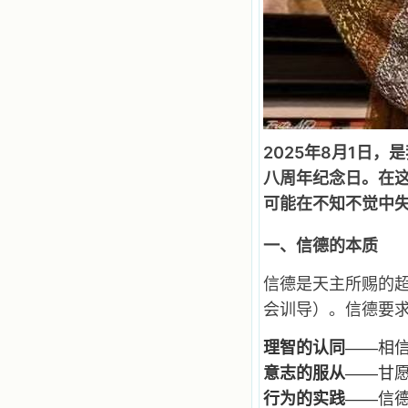
籍里，我认识了许多爱主的人，他们
使我更亲近主，帮助我更深的认识
主，爱主。这些曾经生活在人间的圣
人圣女，内心隐藏着来自天上光照的
各种宝藏，听他们对悦主的甜蜜喁
语，我也陶醉了。主藉着这些书籍慢
慢地培养我的心灵，当我看到这些圣
德芬芳的圣人再看看满身污秽的我，
我失望过，沮丧过，哭泣过，和主呕
2025年8月1日
气过，甚至埋怨天主不用祂的全能让
我立刻成圣。但是主让我明白，灵命
八周年纪念日。在
的成长需要时间，成长是渐进的，农
可能在不知不觉中失
民等待稻谷的长成需要整个季节，才
能品尝丰收的喜悦，我也要有谦卑受
教的态度才能接受主的话语，要让这
一、信德的本质
些圣言成为血肉（果实），是需要时
间的。 从网上我读到许多有益心
信德是天主所赐的
灵的书。当我首次读到盖恩夫人的传
记时，清泪沾腮，她的经历强烈地震
会训导）。信德要
撼着我的心，我接受到了一个很大的
恩宠，使我认识了十字架是生命的真
理智的认同
——相
正之路。读圣女小德兰的传记时，我
又有别一种感受，我看到了一个与我
意志的服从
——甘
眼所见的完全不同的世界，那里没有
行为的实践
——信德
争吵，没有仇恨，没有岐视，那是主