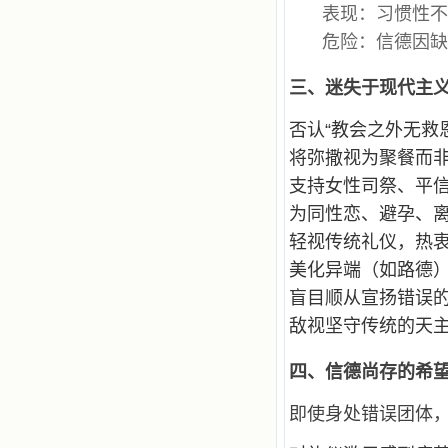
表现：习惯性
乐、圣洁等等美德。他们的言行是滋
润我心田的美酒。 这些书使我专
危险：信德因
注于天上的事理，我的很多不良嗜好
因此不知不觉地放弃了。我的信德一
天一天长大，我知道我的一言一行都
三、迷失于现代主
有天使记录；我也深信人有灵魂，信
主的人有一个美好的家；也相信圣人
否认“教会之外无救
们都在天上为我祈祷，我并不是孤军
将弥撒视为聚餐而
奋战；我是生活在一个由天上地下千
千万万奉耶稣的名而组成的家庭里，
支持女性司祭、平
我庆幸自己因了主的恩宠能生活在这
个大家庭慈爱的怀抱里；我也渴望所
为同性恋、避孕、
有的人都能进入光明天家，和圣人们
轻视传统礼仪，热衷
一起赞美天主于无穷世！ 小德兰
爱心书屋启源于一个美好的梦。小德
美化异端（如路德
兰希望所有圣书的作者和译者都能向
盲目顺从宣扬错误
主敞开心门，为圣书广传而不记个人
的私利；愿天主赐福小德兰；赐福所
敌视坚守传统的天
有传扬主名的网站；赐福所有来看圣
书的人；也求主扩张人的心界，使小
四、信德尚存的希
德兰能将更多更好的书藉，献给喜欢
读圣书的人！从2014年12月18日开始
我们使用新域名(xiaodelan.love），
即使身处错误团体
原域名被他人办理开通,请您更改您网
站或博客上的链接，谢谢。 【请关注