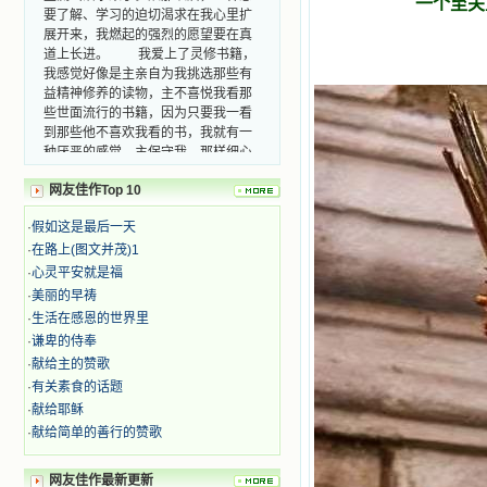
一个至关
要了解、学习的迫切渴求在我心里扩
展开来，我燃起的强烈的愿望要在真
道上长进。 我爱上了灵修书籍，
我感觉好像是主亲自为我挑选那些有
益精神修养的读物，主不喜悦我看那
些世面流行的书籍，因为只要我一看
到那些他不喜欢我看的书，我就有一
种厌恶的感觉。主保守我，那样细心
地防护着我，从那以后我从未读过一
本不良的书籍。 善良的书使人向
网友佳作Top 10
善，这些圣人的作品，渐渐地印在了
我的脑子里。读这些圣书时，我思潮
·
假如这是最后一天
汹涌起伏，欣喜不能自已。书中谈到
·
在路上(图文并茂)1
这些圣人们如何在与主的交往中得到
·
心灵平安就是福
灵命的更新，德行的馨香如何上达天
·
美丽的早祷
庭。啊，在这世上曾住过那么多热心
的圣人，为了传播福音，他们告别亲
·
生活在感恩的世界里
人，舍下了他们手中的一切，轻快地
·
谦卑的侍奉
踏上了异国他乡，到没有人知道真神
·
献给主的赞歌
的世界里去。啊，若不是主的引领，
·
有关素食的话题
我可能到死还不认识他们呢！ 我
·
献给耶稣
的心灵从主给我的这些圣人的言行中
·
献给简单的善行的赞歌
选取了最美的色彩；当他们的一生在
我面前展开时，我是多么的惊奇、兴
奋啊！当我读到他们为主而受人逼
网友佳作最新更新