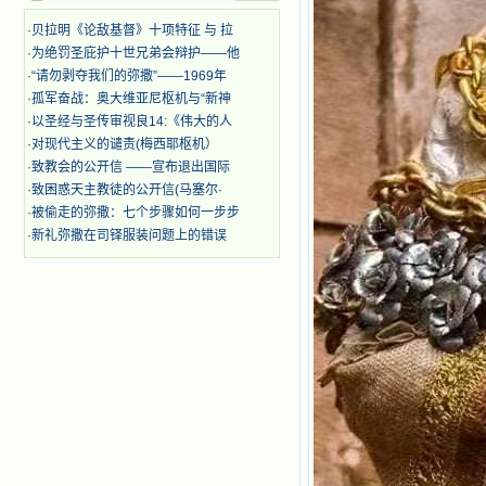
迫、凌辱，为将福音广传而被人追杀
时，我为他们的在天之灵祈祷，我哭
·
贝拉明《论敌基督》十项特征 与 拉
着，为自已的同胞带给他们的苦难而
·
为绝罚圣庇护十世兄弟会辩护——他
哀号。我一遍遍地重读那一行行被我
·
“请勿剥夺我们的弥撒”——1969年
的斑斑泪痕弄得模糊不清的字句，那
·
孤军奋战：奥大维亚尼枢机与“新神
些被主的爱火所燃烧而离开家乡来到
·
以圣经与圣传审视良14:《伟大的人
中国的传教士，我多么爱你们啊！我
心中流淌着多少感激的泪水。 他
·
对现代主义的谴责(梅西耶枢机）
们受苦却觉得喜乐，因为他们爱主，
·
致教会的公开信 ——宣布退出国际
他们感到能为主受一点苦是多么喜乐
·
致困惑天主教徒的公开信(马塞尔·
的事。他们受苦时仍在唱着感谢的
·
被偷走的弥撒：七个步骤如何一步步
歌，因他们无法不称颂主，因主使他
·
新礼弥撒在司铎服装问题上的错误
们的心灵洋溢了快乐；他们激发了我
内心神圣的热情，在我的心灵深处燃
烧起一股无法扑灭的火焰，他们那强
有力的言行激励我向前。 我一面
读，一面想过着他们这样圣善的生
活，也立志不在这虚幻的尘世中寻求
安慰。我一读就是几个钟头，累了就
望着书上的圣像沉思默想。啊，当我
想到我有一天还要见到他们，亲耳聆
听他们的教诲，伴随在他们的身边，
和他们一起赞颂吾主，想到那使我欣
喜欢乐的甜蜜的相会，这世界对于我
一点吸引力都没有了。 从这些书