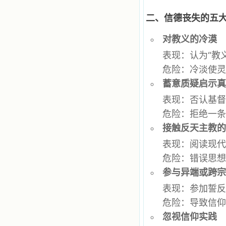
自己在人的心里建造的爱的天堂。还
有圣女大德兰的自传，在这位圣女的
二、信德丧失的五
感召下，我初领了圣体，从圣体中获
得无量恩宠。这些书引我向往那超性
对教义的冷漠
的境界，向往那浑然忘我的境界，从
此无益的书一概不看了。我一遍遍地
表现：认为“教
重温这些我喜欢的书籍，一遍又一遍
危险：冷淡使
地回味书中那些难忘的情景，我和他
们谈心，告诉他们我愿意效法他们，
蓄意质疑启示
心里多么渴望能像他们那样爱主。
我因此而认识了许许多多圣人，
表现：否认基
这些圣人中有许多也曾是罪人，使我
危险：拒绝一
也能向他们敞开心门。我一会儿求这
个圣人为我转祷，一会儿求那个圣人
接触反天主教
为我祈求圣宠，这些圣人使我的生活
变得丰富多彩。我想，既然他们真心
表现：阅读现
爱天主，那么他们也会真心爱我。现
危险：错误思
在他们和天主如此接近，当世人向他
们祈求时，他们也会想方设法将我的
参与异端或跨
祈祷告诉天主的。就这样，他们和我
共享生活的体验，不断地把上天仁爱
表现：参加誓反
的芬芳散播给我，他们的友谊使我的
危险：导致信
欢乐加倍，痛苦减半；他们已走过死
阴的幽谷，从他们身上我学习到了明
忽视信仰实践
辨、通达、智慧、勇敢、诚实、快