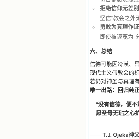
踏上了异国他乡，到没有人知道真神
拒绝信仰无差
的世界里去。啊，若不是主的引领，
我可能到死还不认识他们呢！ 我
坚信“教会之外
的心灵从主给我的这些圣人的言行中
勇敢为真理作
选取了最美的色彩；当他们的一生在
我面前展开时，我是多么的惊奇、兴
即使被诬蔑为“
奋啊！当我读到他们为主而受人逼
迫、凌辱，为将福音广传而被人追杀
时，我为他们的在天之灵祈祷，我哭
六、总结
着，为自已的同胞带给他们的苦难而
哀号。我一遍遍地重读那一行行被我
信德可能因冷漠、
的斑斑泪痕弄得模糊不清的字句，那
些被主的爱火所燃烧而离开家乡来到
现代主义假教会的
中国的传教士，我多么爱你们啊！我
若仍对神圣与真理
心中流淌着多少感激的泪水。 他
们受苦却觉得喜乐，因为他们爱主，
唯一出路：回归纯
他们感到能为主受一点苦是多么喜乐
的事。他们受苦时仍在唱着感谢的
“没有信德，便不能
歌，因他们无法不称颂主，因主使他
们的心灵洋溢了快乐；他们激发了我
愿圣母无玷之心
内心神圣的热情，在我的心灵深处燃
烧起一股无法扑灭的火焰，他们那强
有力的言行激励我向前。 我一面
读，一面想过着他们这样圣善的生
——
T.J. Ojeka神
活，也立志不在这虚幻的尘世中寻求