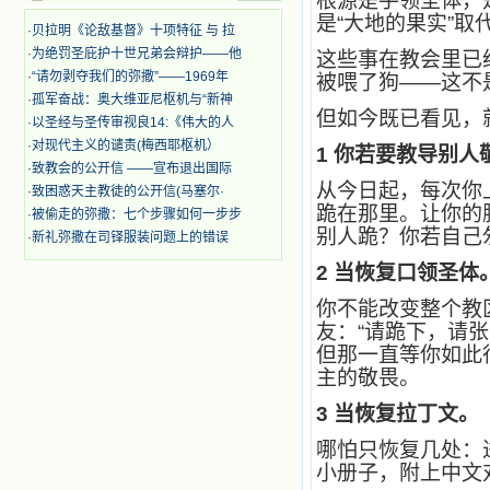
根源是手领圣体，
迫、凌辱，为将福音广传而被人追杀
是“大地的果实”取
·
贝拉明《论敌基督》十项特征 与 拉
时，我为他们的在天之灵祈祷，我哭
着，为自已的同胞带给他们的苦难而
·
为绝罚圣庇护十世兄弟会辩护——他
这些事在教会里已
哀号。我一遍遍地重读那一行行被我
·
“请勿剥夺我们的弥撒”——1969年
被喂了狗——这不
的斑斑泪痕弄得模糊不清的字句，那
·
孤军奋战：奥大维亚尼枢机与“新神
些被主的爱火所燃烧而离开家乡来到
但如今既已看见，
·
以圣经与圣传审视良14:《伟大的人
中国的传教士，我多么爱你们啊！我
·
对现代主义的谴责(梅西耶枢机）
心中流淌着多少感激的泪水。 他
1
你若要教导别人
·
致教会的公开信 ——宣布退出国际
们受苦却觉得喜乐，因为他们爱主，
从今日起，每次你
他们感到能为主受一点苦是多么喜乐
·
致困惑天主教徒的公开信(马塞尔·
的事。他们受苦时仍在唱着感谢的
跪在那里。让你的
·
被偷走的弥撒：七个步骤如何一步步
歌，因他们无法不称颂主，因主使他
别人跪？你若自己
·
新礼弥撒在司铎服装问题上的错误
们的心灵洋溢了快乐；他们激发了我
内心神圣的热情，在我的心灵深处燃
2
当恢复口领圣体
烧起一股无法扑灭的火焰，他们那强
你不能改变整个教
有力的言行激励我向前。 我一面
读，一面想过着他们这样圣善的生
友：“请跪下，请
活，也立志不在这虚幻的尘世中寻求
但那一直等你如此
安慰。我一读就是几个钟头，累了就
主的敬畏。
望着书上的圣像沉思默想。啊，当我
想到我有一天还要见到他们，亲耳聆
3
当恢复拉丁文。
听他们的教诲，伴随在他们的身边，
和他们一起赞颂吾主，想到那使我欣
哪怕只恢复几处：
喜欢乐的甜蜜的相会，这世界对于我
小册子，附上中文
一点吸引力都没有了。 从这些书