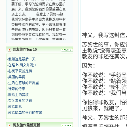
要了解、学习的迫切渴求在我心里扩
展开来，我燃起的强烈的愿望要在真
道上长进。 我爱上了灵修书籍，
我感觉好像是主亲自为我挑选那些有
益精神修养的读物，主不喜悦我看那
些世面流行的书籍，因为只要我一看
到那些他不喜欢我看的书，我就有一
神父，我写这封信
种厌恶的感觉。主保守我，那样细心
地防护着我，从那以后我从未读过一
苏黎世的事，你应
本不良的书籍。 善良的书使人向
网友佳作Top 10
主教说“没有亵圣
善，这些圣人的作品，渐渐地印在了
教友的罪还在其次
我的脑子里。读这些圣书时，我思潮
·
假如这是最后一天
汹涌起伏，欣喜不能自已。书中谈到
因为：
·
在路上(图文并茂)1
这些圣人们如何在与主的交往中得到
·
心灵平安就是福
灵命的更新，德行的馨香如何上达天
你不敢说：“手领圣
·
美丽的早祷
庭。啊，在这世上曾住过那么多热心
你不敢说：“站着领
·
生活在感恩的世界里
的圣人，为了传播福音，他们告别亲
你不敢说：“新礼弥
·
谦卑的侍奉
人，舍下了他们手中的一切，轻快地
你不敢说：“我们当
踏上了异国他乡，到没有人知道真神
·
献给主的赞歌
的世界里去。啊，若不是主的引领，
·
有关素食的话题
你怕得罪教友，怕
我可能到死还不认识他们呢！ 我
·
献给耶稣
见狼来，就跑了。
的心灵从主给我的这些圣人的言行中
·
献给简单的善行的赞歌
选取了最美的色彩；当他们的一生在
神父，苏黎世的那
我面前展开时，我是多么的惊奇、兴
奋啊！当我读到他们为主而受人逼
网友佳作最新更新