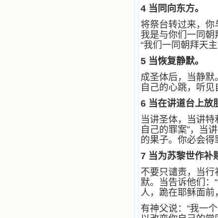
籍里，我认识了许多爱主的人，他们
4
当同向东方。
使我更亲近主，帮助我更深的认识
将祭台转过来，你
主，爱主。这些曾经生活在人间的圣
人圣女，内心隐藏着来自天上光照的
我是与你们一同朝
各种宝藏，听他们对悦主的甜蜜喁
“我们一同朝拜天主
语，我也陶醉了。主藉着这些书籍慢
慢地培养我的心灵，当我看到这些圣
5
当恢复静默。
德芬芳的圣人再看看满身污秽的我，
成圣体后，当静默
我失望过，沮丧过，哭泣过，和主呕
气过，甚至埋怨天主不用祂的全能让
自己的心跳，听见
我立刻成圣。但是主让我明白，灵命
6
当在讲道台上放
的成长需要时间，成长是渐进的，农
民等待稻谷的长成需要整个季节，才
当讲圣体，当讲特
能品尝丰收的喜悦，我也要有谦卑受
自己的罪案”，当
教的态度才能接受主的话语，要让这
些圣言成为血肉（果实），是需要时
的果子。你必会得
间的。 从网上我读到许多有益心
7
当为苏黎世作补
灵的书。当我首次读到盖恩夫人的传
记时，清泪沾腮，她的经历强烈地震
不要只谴责，当行
撼着我的心，我接受到了一个很大的
默。当告诉他们：
恩宠，使我认识了十字架是生命的真
正之路。读圣女小德兰的传记时，我
人，跪在耶稣面前，
又有别一种感受，我看到了一个与我
有神父说：“我一
眼所见的完全不同的世界，那里没有
争吵，没有仇恨，没有岐视，那是主