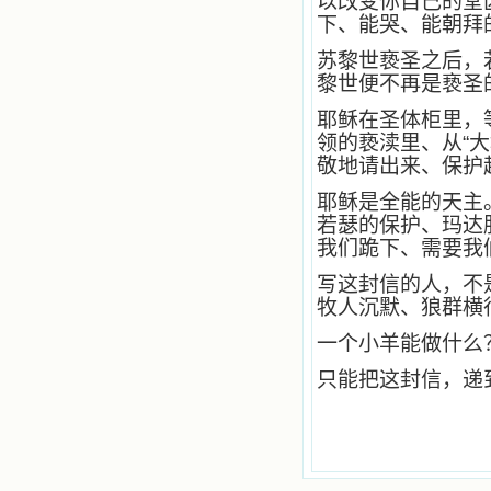
以改变你自己的堂
自己在人的心里建造的爱的天堂。还
下、能哭、能朝拜
有圣女大德兰的自传，在这位圣女的
感召下，我初领了圣体，从圣体中获
苏黎世亵圣之后，
得无量恩宠。这些书引我向往那超性
黎世便不再是亵圣
的境界，向往那浑然忘我的境界，从
此无益的书一概不看了。我一遍遍地
耶稣在圣体柜里，
重温这些我喜欢的书籍，一遍又一遍
领的亵渎里、从“大
地回味书中那些难忘的情景，我和他
敬地请出来、保护
们谈心，告诉他们我愿意效法他们，
心里多么渴望能像他们那样爱主。
耶稣是全能的天主
我因此而认识了许许多多圣人，
若瑟的保护、玛达
这些圣人中有许多也曾是罪人，使我
我们跪下、需要我
也能向他们敞开心门。我一会儿求这
个圣人为我转祷，一会儿求那个圣人
写这封信的人，不
为我祈求圣宠，这些圣人使我的生活
牧人沉默、狼群横
变得丰富多彩。我想，既然他们真心
爱天主，那么他们也会真心爱我。现
一个小羊能做什么
在他们和天主如此接近，当世人向他
们祈求时，他们也会想方设法将我的
只能把这封信，递
祈祷告诉天主的。就这样，他们和我
共享生活的体验，不断地把上天仁爱
的芬芳散播给我，他们的友谊使我的
欢乐加倍，痛苦减半；他们已走过死
阴的幽谷，从他们身上我学习到了明
辨、通达、智慧、勇敢、诚实、快