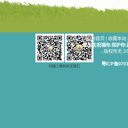
乐、圣洁等等美德。他们的言行是滋
润我心田的美酒。 这些书使我专
注于天上的事理，我的很多不良嗜好
因此不知不觉地放弃了。我的信德一
天一天长大，我知道我的一言一行都
有天使记录；我也深信人有灵魂，信
主的人有一个美好的家；也相信圣人
设为首页
|
收藏本站
们都在天上为我祈祷，我并不是孤军
愿天主祝福你,保护你
奋战；我是生活在一个由天上地下千
版权所无 2006
千万万奉耶稣的名而组成的家庭里，
我庆幸自己因了主的恩宠能生活在这
个大家庭慈爱的怀抱里；我也渴望所
粤ICP备070
有的人都能进入光明天家，和圣人们
扫描二维码关注我们
一起赞美天主于无穷世！ 小德兰
爱心书屋启源于一个美好的梦。小德
兰希望所有圣书的作者和译者都能向
主敞开心门，为圣书广传而不记个人
的私利；愿天主赐福小德兰；赐福所
有传扬主名的网站；赐福所有来看圣
书的人；也求主扩张人的心界，使小
德兰能将更多更好的书藉，献给喜欢
读圣书的人！从2014年12月18日开始
我们使用新域名(xiaodelan.love），
原域名被他人办理开通,请您更改您网