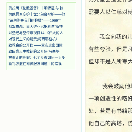
迫、凌辱，为将福音广传而被人追杀
·
贝拉明《论敌基督》十项特征 与 拉
时，我为他们的在天之灵祈祷，我哭
需要人以仁慈对
·
为绝罚圣庇护十世兄弟会辩护——他
着，为自已的同胞带给他们的苦难而
哀号。我一遍遍地重读那一行行被我
·
“请勿剥夺我们的弥撒”——1969年
的斑斑泪痕弄得模糊不清的字句，那
·
孤军奋战：奥大维亚尼枢机与“新神
些被主的爱火所燃烧而离开家乡来到
·
以圣经与圣传审视良14:《伟大的人
我会向我的
中国的传教士，我多么爱你们啊！我
·
对现代主义的谴责(梅西耶枢机）
心中流淌着多少感激的泪水。 他
·
致教会的公开信 ——宣布退出国际
们受苦却觉得喜乐，因为他们爱主，
有些夸张，但是
·
致困惑天主教徒的公开信(马塞尔·
他们感到能为主受一点苦是多么喜乐
的事。他们受苦时仍在唱着感谢的
·
被偷走的弥撒：七个步骤如何一步步
但却不是人所夸
歌，因他们无法不称颂主，因主使他
·
新礼弥撒在司铎服装问题上的错误
们的心灵洋溢了快乐；他们激发了我
内心神圣的热情，在我的心灵深处燃
烧起一股无法扑灭的火焰，他们那强
有力的言行激励我向前。 我一面
我会鼓励他
读，一面想过着他们这样圣善的生
活，也立志不在这虚幻的尘世中寻求
一项创造性的嗜
安慰。我一读就是几个钟头，累了就
望着书上的圣像沉思默想。啊，当我
处，若是有书籍
想到我有一天还要见到他们，亲耳聆
听他们的教诲，伴随在他们的身边，
和他们一起赞颂吾主，想到那使我欣
他自己的高塔，
喜欢乐的甜蜜的相会，这世界对于我
一点吸引力都没有了。 从这些书