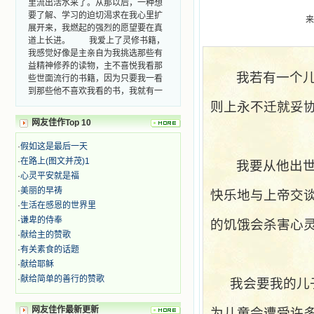
要了解、学习的迫切渴求在我心里扩
来
展开来，我燃起的强烈的愿望要在真
道上长进。 我爱上了灵修书籍，
我感觉好像是主亲自为我挑选那些有
益精神修养的读物，主不喜悦我看那
些世面流行的书籍，因为只要我一看
我若有一个
到那些他不喜欢我看的书，我就有一
种厌恶的感觉。主保守我，那样细心
则上永不迁就妥
地防护着我，从那以后我从未读过一
本不良的书籍。 善良的书使人向
网友佳作Top 10
善，这些圣人的作品，渐渐地印在了
·
假如这是最后一天
我的脑子里。读这些圣书时，我思潮
汹涌起伏，欣喜不能自已。书中谈到
·
在路上(图文并茂)1
我要从他出
这些圣人们如何在与主的交往中得到
·
心灵平安就是福
灵命的更新，德行的馨香如何上达天
·
美丽的早祷
快乐地与上帝交
庭。啊，在这世上曾住过那么多热心
·
生活在感恩的世界里
的圣人，为了传播福音，他们告别亲
·
谦卑的侍奉
的饥饿会杀害心
人，舍下了他们手中的一切，轻快地
·
献给主的赞歌
踏上了异国他乡，到没有人知道真神
的世界里去。啊，若不是主的引领，
·
有关素食的话题
我可能到死还不认识他们呢！ 我
·
献给耶稣
的心灵从主给我的这些圣人的言行中
·
献给简单的善行的赞歌
我会要我的儿
选取了最美的色彩；当他们的一生在
我面前展开时，我是多么的惊奇、兴
网友佳作最新更新
为儿童会遭受许
奋啊！当我读到他们为主而受人逼