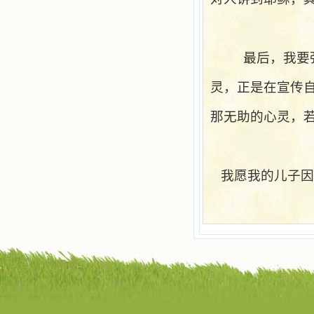
辨、通达、智慧、勇敢、诚实、快
乐、圣洁等等美德。他们的言行是滋
润我心田的美酒。 这些书使我专
注于天上的事理，我的很多不良嗜好
因此不知不觉地放弃了。我的信德一
最后，我要
天一天长大，我知道我的一言一行都
有天使记录；我也深信人有灵魂，信
灵，正是在宣传
主的人有一个美好的家；也相信圣人
们都在天上为我祈祷，我并不是孤军
那无助的心灵，
奋战；我是生活在一个由天上地下千
千万万奉耶稣的名而组成的家庭里，
我庆幸自己因了主的恩宠能生活在这
个大家庭慈爱的怀抱里；我也渴望所
有的人都能进入光明天家，和圣人们
我愿我的儿子因
一起赞美天主于无穷世！ 小德兰
爱心书屋启源于一个美好的梦。小德
兰希望所有圣书的作者和译者都能向
主敞开心门，为圣书广传而不记个人
的私利；愿天主赐福小德兰；赐福所
有传扬主名的网站；赐福所有来看圣
书的人；也求主扩张人的心界，使小
德兰能将更多更好的书藉，献给喜欢
读圣书的人！从2014年12月18日开始
我们使用新域名(xiaodelan.love），
原域名被他人办理开通,请您更改您网