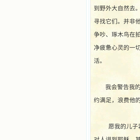
争吵，没有仇恨，没有岐视，那是主
自己在人的心里建造的爱的天堂。还
到野外大自然去
有圣女大德兰的自传，在这位圣女的
感召下，我初领了圣体，从圣体中获
寻找它们。并非
得无量恩宠。这些书引我向往那超性
的境界，向往那浑然忘我的境界，从
争吵、琢木鸟在
此无益的书一概不看了。我一遍遍地
重温这些我喜欢的书籍，一遍又一遍
地回味书中那些难忘的情景，我和他
净疲惫心灵的一
们谈心，告诉他们我愿意效法他们，
心里多么渴望能像他们那样爱主。
活。
我因此而认识了许许多多圣人，
这些圣人中有许多也曾是罪人，使我
也能向他们敞开心门。我一会儿求这
个圣人为我转祷，一会儿求那个圣人
为我祈求圣宠，这些圣人使我的生活
我会警告我
变得丰富多彩。我想，既然他们真心
爱天主，那么他们也会真心爱我。现
约满足，浪费他
在他们和天主如此接近，当世人向他
们祈求时，他们也会想方设法将我的
祈祷告诉天主的。就这样，他们和我
共享生活的体验，不断地把上天仁爱
的芬芳散播给我，他们的友谊使我的
愿我的儿子
欢乐加倍，痛苦减半；他们已走过死
阴的幽谷，从他们身上我学习到了明
对人讲到耶稣，