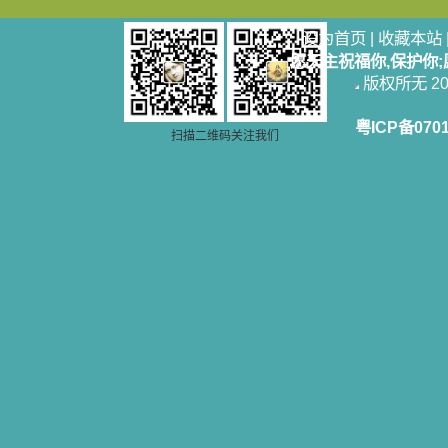
站或博客上的链接，谢谢。 【请关注
微信公众号：小德兰书屋】
设为首页
|
收藏本站
小德兰爱心书屋最新公告 有一天，我
做了一个奇怪的梦，至今让我难忘。
愿天主祝福你,保护你
梦中，我看到一本打开的用石头做的
版权所无 2006
书，我用舌头去舔它，觉得有一种甜
味，我就更用力去舔，最后从这本书
粤ICP备070
里流出活水来了。从那以后，一种想
扫描二维码关注我们
要了解、学习的迫切渴求在我心里扩
展开来，我燃起的强烈的愿望要在真
道上长进。 我爱上了灵修书籍，
我感觉好像是主亲自为我挑选那些有
益精神修养的读物，主不喜悦我看那
些世面流行的书籍，因为只要我一看
到那些他不喜欢我看的书，我就有一
种厌恶的感觉。主保守我，那样细心
地防护着我，从那以后我从未读过一
本不良的书籍。 善良的书使人向
善，这些圣人的作品，渐渐地印在了
我的脑子里。读这些圣书时，我思潮
汹涌起伏，欣喜不能自已。书中谈到
这些圣人们如何在与主的交往中得到
灵命的更新，德行的馨香如何上达天
庭。啊，在这世上曾住过那么多热心
的圣人，为了传播福音，他们告别亲