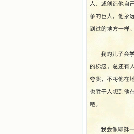
人、或创造他自
籍里，我认识了许多爱主的人，他们
使我更亲近主，帮助我更深的认识
争的巨人，他永
主，爱主。这些曾经生活在人间的圣
人圣女，内心隐藏着来自天上光照的
各种宝藏，听他们对悦主的甜蜜喁
到过的地方一样
语，我也陶醉了。主藉着这些书籍慢
慢地培养我的心灵，当我看到这些圣
德芬芳的圣人再看看满身污秽的我，
我失望过，沮丧过，哭泣过，和主呕
我的儿子会
气过，甚至埋怨天主不用祂的全能让
我立刻成圣。但是主让我明白，灵命
的成长需要时间，成长是渐进的，农
的梯级，总还有
民等待稻谷的长成需要整个季节，才
能品尝丰收的喜悦，我也要有谦卑受
夸奖，不将他在
教的态度才能接受主的话语，要让这
些圣言成为血肉（果实），是需要时
也胜于人想到他
间的。 从网上我读到许多有益心
灵的书。当我首次读到盖恩夫人的传
记时，清泪沾腮，她的经历强烈地震
吧。
撼着我的心，我接受到了一个很大的
恩宠，使我认识了十字架是生命的真
正之路。读圣女小德兰的传记时，我
又有别一种感受，我看到了一个与我
我会像耶稣
眼所见的完全不同的世界，那里没有