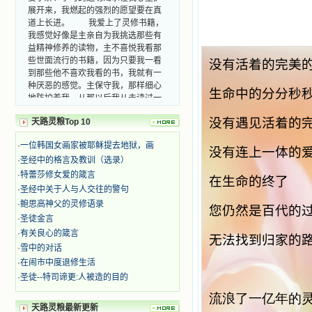
展开来，我燃起的强烈的愿望要在真
道上长进。 我爱上了灵修书籍，
我感觉好像是主亲自为我挑选那些有
益精神修养的读物，主不喜悦我看那
些世面流行的书籍，因为只要我一看
没有活着的完美
到那些他不喜欢我看的书，我就有一
种厌恶的感觉。主保守我，那样细心
生命中的分分秒
地防护着我，从那以后我从未读过一
本不良的书籍。 善良的书使人向
善，这些圣人的作品，渐渐地印在了
没有遇见活着的
天路灵粮Top 10
我的脑子里。读这些圣书时，我思潮
汹涌起伏，欣喜不能自已。书中谈到
·
一位韩国女画家被耶稣提去地狱，画
没有连上一体的
这些圣人们如何在与主的交往中得到
·
圣经中的格言及教训（选录）
灵命的更新，德行的馨香如何上达天
·
特蕾莎修女爱的箴言
在生命的终了
庭。啊，在这世上曾住过那么多热心
·
圣经中关于人与人交往的警句
的圣人，为了传播福音，他们告别亲
·
鲍思高神父的灵修语录
人，舍下了他们手中的一切，轻快地
您仍然是百代的
·
圣徒金言
踏上了异国他乡，到没有人知道真神
的世界里去。啊，若不是主的引领，
·
有关良心的箴言
无法找到归家的
我可能到死还不认识他们呢！ 我
·
雪中的对话
的心灵从主给我的这些圣人的言行中
·
在闹市中度退修生活
选取了最美的色彩；当他们的一生在
·
圣徒--特司谛更:人被造的目的
我面前展开时，我是多么的惊奇、兴
奋啊！当我读到他们为主而受人逼
流浪了一亿年的
迫、凌辱，为将福音广传而被人追杀
天路灵粮最新更新