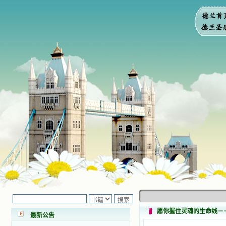
小德兰爱心书屋最新公告 有一天，我
做了一个奇怪的梦，至今让我难忘。
梦中，我看到一本打开的用石头做的
书，我用舌头去舔它，觉得有一种甜
味，我就更用力去舔，最后从这本书
愿你握住灵魂的生命线－
里流出活水来了。从那以后，一种想
最新公告
要了解、学习的迫切渴求在我心里扩