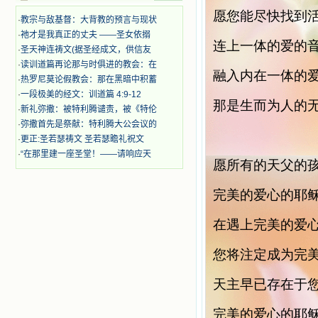
时，我为他们的在天之灵祈祷，我哭
愿您能尽快找到
·
教宗与敌基督：大背教的预言与现状
着，为自已的同胞带给他们的苦难而
哀号。我一遍遍地重读那一行行被我
·
祂才是我真正的丈夫 ——圣女依搦
连上一体的爱的
的斑斑泪痕弄得模糊不清的字句，那
·
圣天神连祷文(据圣经成文，供信友
些被主的爱火所燃烧而离开家乡来到
·
读训道篇再论那与时俱进的教会：在
中国的传教士，我多么爱你们啊！我
融入内在一体的
·
热罗尼莫论假教会：那在黑暗中积蓄
心中流淌着多少感激的泪水。 他
·
一段极美的经文：训道篇 4:9-12
们受苦却觉得喜乐，因为他们爱主，
那是生而为人的
·
新礼弥撒：被特利腾谴责，被《特伦
他们感到能为主受一点苦是多么喜乐
的事。他们受苦时仍在唱着感谢的
·
弥撒首先是祭献：特利腾大公会议的
歌，因他们无法不称颂主，因主使他
·
更正:圣若瑟祷文 圣若瑟瞻礼祝文
们的心灵洋溢了快乐；他们激发了我
·
“在那里建一座圣堂！——请响应天
内心神圣的热情，在我的心灵深处燃
愿所有的天父的
烧起一股无法扑灭的火焰，他们那强
有力的言行激励我向前。 我一面
完美的爱心的耶
读，一面想过着他们这样圣善的生
活，也立志不在这虚幻的尘世中寻求
在遇上完美的爱
安慰。我一读就是几个钟头，累了就
望着书上的圣像沉思默想。啊，当我
想到我有一天还要见到他们，亲耳聆
您将注定成为完
听他们的教诲，伴随在他们的身边，
和他们一起赞颂吾主，想到那使我欣
天主早已存在于
喜欢乐的甜蜜的相会，这世界对于我
一点吸引力都没有了。 从这些书
完美的爱心的耶
籍里，我认识了许多爱主的人，他们