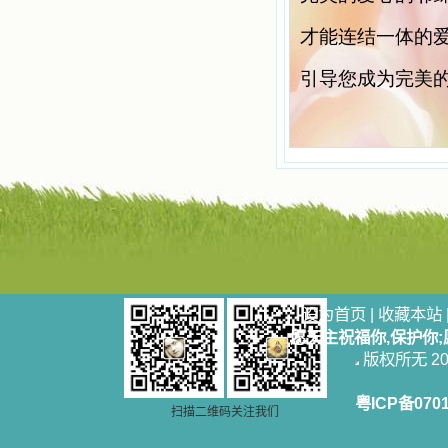
使我更亲近主，帮助我更深的认识
主，爱主。这些曾经生活在人间的圣
才能连结一体的
人圣女，内心隐藏着来自天上光照的
各种宝藏，听他们对悦主的甜蜜喁
引导您成为完美
语，我也陶醉了。主藉着这些书籍慢
慢地培养我的心灵，当我看到这些圣
德芬芳的圣人再看看满身污秽的我，
我失望过，沮丧过，哭泣过，和主呕
气过，甚至埋怨天主不用祂的全能让
我立刻成圣。但是主让我明白，灵命
的成长需要时间，成长是渐进的，农
民等待稻谷的长成需要整个季节，才
能品尝丰收的喜悦，我也要有谦卑受
教的态度才能接受主的话语，要让这
些圣言成为血肉（果实），是需要时
间的。 从网上我读到许多有益心
灵的书。当我首次读到盖恩夫人的传
设为首页
|
收藏本站
记时，清泪沾腮，她的经历强烈地震
愿天主祝福你,保护你
撼着我的心，我接受到了一个很大的
恩宠，使我认识了十字架是生命的真
版权所无 2006
正之路。读圣女小德兰的传记时，我
又有别一种感受，我看到了一个与我
粤ICP备070
眼所见的完全不同的世界，那里没有
扫描二维码关注我们
争吵，没有仇恨，没有岐视，那是主
自己在人的心里建造的爱的天堂。还