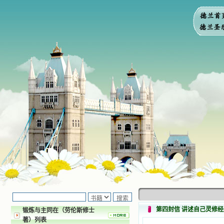
第四封信 讲述自己灵修
锻炼与主同在（劳伦斯修士
著）列表