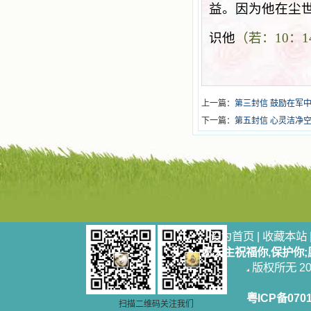
益。因为他在尘
识他
（若：
10
：
1
上一篇：
第三封信 鼓励在军
下一篇：
第五封信 心灵洁净
设为首页
|
收藏本站
愿天主祝福你,保护你
版权所无 2006
粤ICP备070
扫描二维码关注我们