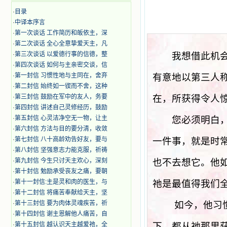
·
目录
·
中译本序言
·
第一次谈话 工作简历和皈依主，深
·
第二次谈话 全心全意挚爱天主，凡
·
第三次谈话 以爱德行事的信德，整
我想借此机会告
·
第四次谈话 如何与主亲密交谈，信
·
第一封信 习惯性地与主同在，舍弃
有意地以第三人
·
第二封信 始终如一锲而不舍，这种
·
第三封信 鼓励在军中的友人，务要
在，所获得令人
·
第四封信 讲述自己灵修经历，鼓励
·
第五封信 心灵洁净空无一物，让主
您必须明白，他
·
第六封信 方法与目的要分清，收敛
·
第七封信 八十高龄劝告好友，要与
一件事，就是时
·
第八封信 坚强意志力能克服，祈祷
·
第九封信 今生只讨天主欢心，深刻
也不去想它。他
·
第十封信 勉励承受丧友之痛，要朝
·
第十一封信:主是灵和肉的医生，与
祂是最值得我们
·
第十二封信 将痛苦奉献给天主，坚
·
第十三封信 要为肉体灵魂疾苦，祈
如今，他习
·
第十四封信 谢主恩解他人痛苦，自
·
第十五封信 越认识天主越爱祂，全
下，都从祂那里