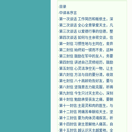
·
目录
·
中译本序言
·
第一次谈话 工作简历和皈依主，深
·
第二次谈话 全心全意挚爱天主，凡
·
第三次谈话 以爱德行事的信德，整
·
第四次谈话 如何与主亲密交谈，信
·
第一封信 习惯性地与主同在，舍弃
·
第二封信 始终如一锲而不舍，这种
·
第三封信 鼓励在军中的友人，务要
·
第四封信 讲述自己灵修经历，鼓励
·
第五封信 心灵洁净空无一物，让主
·
第六封信 方法与目的要分清，收敛
·
第七封信 八十高龄劝告好友，要与
·
第八封信 坚强意志力能克服，祈祷
·
第九封信 今生只讨天主欢心，深刻
·
第十封信 勉励承受丧友之痛，要朝
·
第十一封信:主是灵和肉的医生，与
·
第十二封信 将痛苦奉献给天主，坚
·
第十三封信 要为肉体灵魂疾苦，祈
·
第十四封信 谢主恩解他人痛苦，自
·
第十五封信 越认识天主越爱祂，全