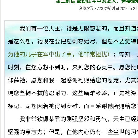
第三封信 鼓励在军中的友人，务要全
浏览次数:3723 更新时间:2016-5-21
我们有一位天主，祂是无限慈悲的，而且知道
是这么想，祂现在要把您剥夺殆尽，但您不要觉得
为他的儿子在军中出了事，他非常担忧）
；需知，
时刻，在您意想不到时，来到您的心灵中。愿您比
仰慕祂；愿您和我一起感谢祂赐给您的恩宠，尤其
赐您坚韧不拔的忍耐力。这些磨难考验，正是祂深
标记。愿您因着祂得到安慰，而且感谢祂所赐给您
我非常钦佩某君的刚强坚毅和勇气，天主已经
坚强的意志力；但是，在他内心仍有一些尘世的习