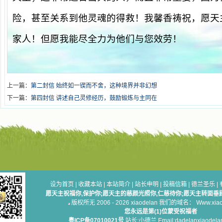
险，甚至关系到他灵魂的得救！我馨香祷祝，愿天
家人！但愿我能尽全力为他们与您效劳！
上一篇：
第二封信 始终如一锲而不舍，这种境界并非幻想
下一篇：
第四封信 讲述自己灵修经历，鼓励锻炼与主同在
设为首页
|
收藏本站
|
本站简介
|
站长申明
|
投稿信箱
|
德兰圣乐
|
愿天主祝福你,保护你;愿天主的慈颜光照你,仁慈待你;愿天主转面垂
版权所无 2006 - 2026 xiaodelan 我们的域名： Www.xiaod
您永远是第(1)位蒙受祝福者
粤ICP备07010021号
站长:小德兰 Email:dadelanxiaodela