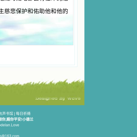
主慈悲保护和佑助他和他的
有声书馆
|
每日祈祷
顾你,赐你平安!小德兰
elan.Love
n@163.com