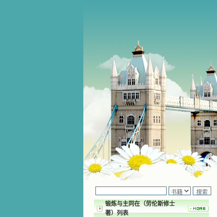
锻炼与主同在（劳伦斯修士
著）列表