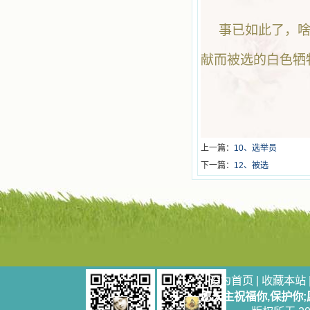
事已如此了，啥
献而被选的白色牺
上一篇：
10、选举员
下一篇：
12、被选
设为首页
|
收藏本站
愿天主祝福你,保护你