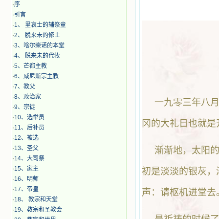
·
序
·
引言
·
1、 里哀士的辅祭童
·
2、 脱来未的修士
·
3、啥尔柴诺的本堂
·
4、 脱来未的代牧
·
5、芒都主教
·
6、威尼斯宗主教
·
7、教父
·
8、政治家
一九零三年八月
·
9、宗徒
·
10、选举员
冈的大礼日也就是
·
11、后补员
·
12、被选
·
13、圣父
渐渐地，太阳
·
14、大司祭
·
15、家主
初是淡淡的银灰，
·
16、明师
·
17、帝皇
声：请枢机进堂去
·
18、 教宗和天堂
·
19、教宗和圣教会