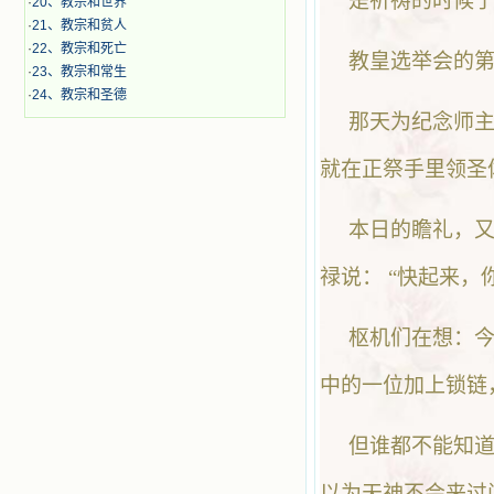
是祈祷的时候
·
20、教宗和世界
·
21、教宗和贫人
·
22、教宗和死亡
教皇选举会的
·
23、教宗和常生
·
24、教宗和圣德
那天为纪念师
就在正祭手里领圣
本日的瞻礼，
禄说： “快起来，
枢机们在想：
中的一位加上锁链
但谁都不能知
以为天神不会来过