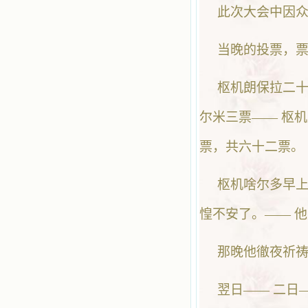
此次大会中因众枢
当晚的投票，
枢机朗保拉二十
尔米三票—— 枢
票，共六十二票。
枢机啥尔多早
惶不安了。—— 
那晚他徹夜祈
翌日—— 二日