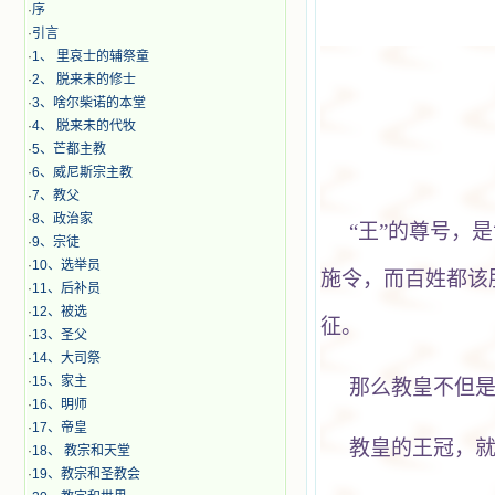
·
序
·
引言
·
1、 里哀士的辅祭童
·
2、 脱来未的修士
·
3、啥尔柴诺的本堂
·
4、 脱来未的代牧
·
5、芒都主教
·
6、威尼斯宗主教
·
7、教父
·
8、政治家
“王”的尊号，
·
9、宗徒
·
10、选举员
施令，而百姓都该
·
11、后补员
·
12、被选
征。
·
13、圣父
·
14、大司祭
·
15、家主
那么教皇不但
·
16、明师
·
17、帝皇
教皇的王冠，就是
·
18、 教宗和天堂
·
19、教宗和圣教会