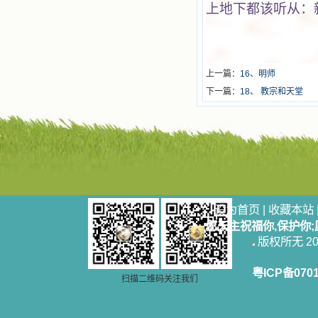
上地下都该听从：
上一篇：
16、明师
下一篇：
18、 教宗和天堂
设为首页
|
收藏本站
愿天主祝福你,保护你
版权所无 2006
粤ICP备070
扫描二维码关注我们