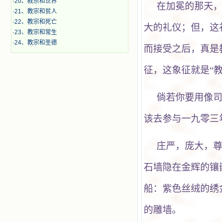
·
20、教宗和世界
在加冕的那天
·
21、教宗和贫人
·
22、教宗和死亡
大的礼仪；但，这
·
23、教宗和常生
·
24、教宗和圣德
而接受之后，真是
征，这象征就是“教
倘若你要用像
该去参与一九零三
庄严，庞大，
石墙隐在金辉的镶
船：紫色丝绒的绣
的雕墙。