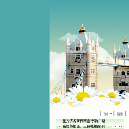
圣方济各亚西西言行录(白斯
高拉蒂加译，王保禄校阅)列