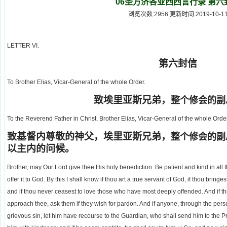
06圣方济各亚西西言行录 第六
浏览次数:2956 更新时间:2019-10-1
LETTER VI.
第六封信
To Brother Elias, Vicar-General of the whole Order.
致埃里亚斯兄弟，
整个修会的副
To the Reverend Father in Christ, Brother Elias, Vicar-General of the whole Order
致基督内尊敬的神父，埃里亚斯兄弟，
整个修会的副
以主内的问候。
Brother, may Our Lord give thee His holy benediction. Be patient and kind in all th
offer it to God. By this I shall know if thou art a true servant of God, if thou brin
and if thou never ceasest to love those who have most deeply offended. And if 
approach thee, ask them if they wish for pardon. And if anyone, through the persu
grievous sin, let him have recourse to the Guardian, who shall send him to the Pr