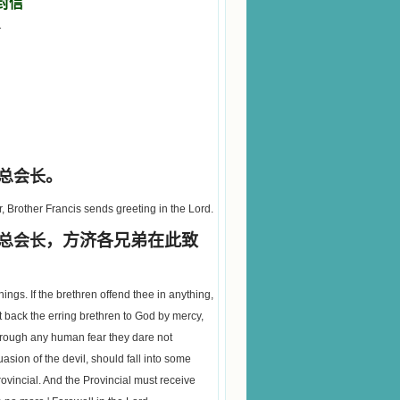
封信
1
。
总会长
, Brother Francis sends greeting in the Lord.
，方济各兄弟在此致
总会长
ings. If the brethren offend thee in anything,
gest back the erring brethren to God by mercy,
through any human fear they dare not
asion of the devil, should fall into some
ovincial. And the Provincial must receive