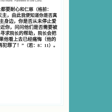
n no more.' Farewell in the Lord.
上都要耐心
和仁慈（格前：
天主，由此
我便知道你是否真
主身边，你是否从未停止爱
接近你，问问他们是否需要被
他寻求
的帮助，
会把
院长
院长
果他看上去已经痛悔（他的
再犯罪了！”
（若：8：11）。