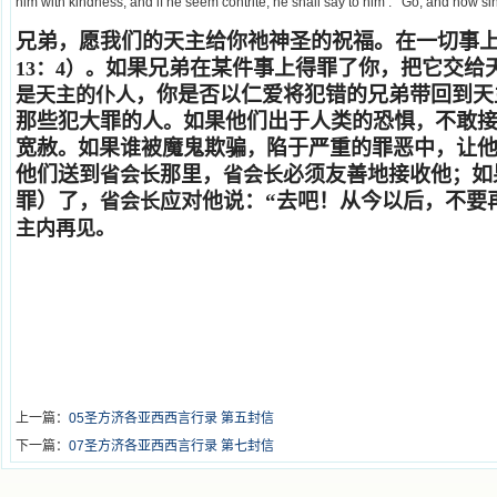
him with kindness; and if he seem contrite, he shall say to him : ‘ Go, and now si
兄弟，愿我们的天主给你祂神圣的祝福。在一切事
如果兄弟在某件事上得罪了你，把它交给
13：4）。
，你是否以仁爱将犯错的兄弟带回到天
是天主的仆人
那些犯大罪的人
如果他们出于人类的恐惧
不敢
。
，
宽赦
如果谁被魔鬼欺骗
陷于严重的罪恶中，让
。
，
他们送到
那里，
必须友善地接收他
如
省会长
省会长
；
罪）了，
应对他说：“去吧！从今以后，不要
省会长
主内再见。
上一篇：
05圣方济各亚西西言行录 第五封信
下一篇：
07圣方济各亚西西言行录 第七封信