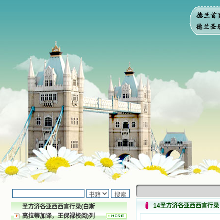
14圣方济各亚西西言行录
圣方济各亚西西言行录(白斯
高拉蒂加译，王保禄校阅)列