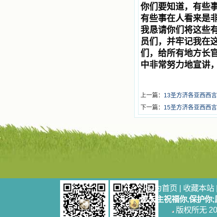
你们要知道，有些
有些事在人看来是
我恳请你们将这些
员们，并牢记我在
们，给所有地方长
中非常努力地宣讲
上一篇：
13圣方济各亚西西言
下一篇：
15圣方济各亚西西言
设为首页
|
收藏本站
愿天主祝福你,保护你
版权所无 2006