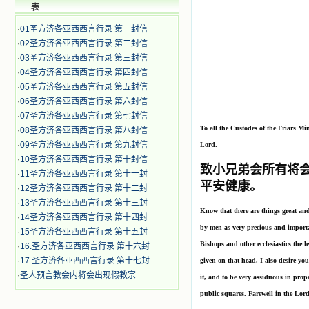
表
·
01圣方济各亚西西言行录 第一封信
·
02圣方济各亚西西言行录 第二封信
·
03圣方济各亚西西言行录 第三封信
·
04圣方济各亚西西言行录 第四封信
·
05圣方济各亚西西言行录 第五封信
·
06圣方济各亚西西言行录 第六封信
·
07圣方济各亚西西言行录 第七封信
To all the Custodes of the Friars Min
·
08圣方济各亚西西言行录 第八封信
·
09圣方济各亚西西言行录 第九封信
Lord.
·
10圣方济各亚西西言行录 第十封信
致小兄弟会所有将
·
11圣方济各亚西西言行录 第十一封
平安健康。
·
12圣方济各亚西西言行录 第十二封
·
13圣方济各亚西西言行录 第十三封
Know that there are things great and
·
14圣方济各亚西西言行录 第十四封
by men as very precious and importan
·
15圣方济各亚西西言行录 第十五封
Bishops and other ecclesiastics the
·
16.圣方济各亚西西言行录 第十六封
·
17.圣方济各亚西西言行录 第十七封
given on that head. I also desire you
·
圣人预言教会内将会出现假教宗
it, and to be very assiduous in prop
public squares. Farewell in the Lord