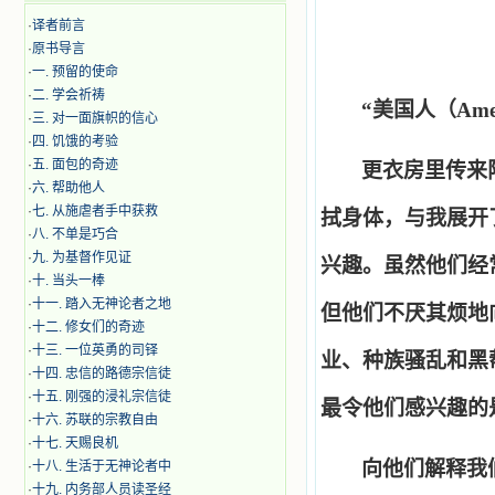
·
译者前言
·
原书导言
·
一. 预留的使命
·
二. 学会祈祷
“
美国人（
Ame
·
三. 对一面旗帜的信心
·
四. 饥饿的考验
·
五. 面包的奇迹
更衣房里传来
·
六. 帮助他人
·
七. 从施虐者手中获救
拭身体，与我展开
·
八. 不单是巧合
·
九. 为基督作见证
兴趣。虽然他们经
·
十. 当头一棒
·
十一. 踏入无神论者之地
但他们不厌其烦地
·
十二. 修女们的奇迹
·
十三. 一位英勇的司铎
业、种族骚乱和黑
·
十四. 忠信的路德宗信徒
·
十五. 刚强的浸礼宗信徒
最令他们感兴趣的
·
十六. 苏联的宗教自由
·
十七. 天赐良机
向他们解释我
·
十八. 生活于无神论者中
·
十九. 内务部人员读圣经