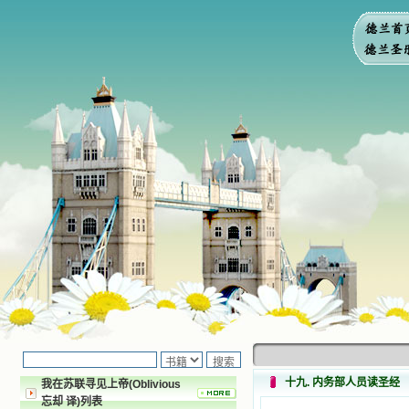
十九. 内务部人员读圣经
我在苏联寻见上帝(Oblivious
忘却 译)列表