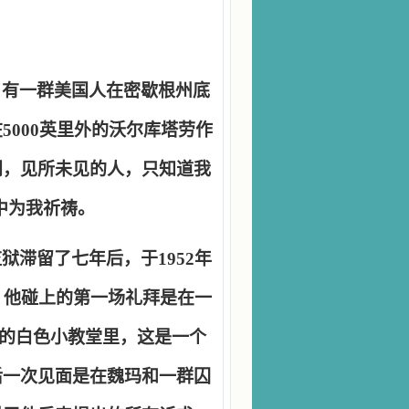
，有一群美国人在密歇根州底
在
5000
英里外的沃尔库塔劳作
闻，见所未见的人，只知道我
中为我祈祷。
监狱滞留了七年后，于
1952
年
。他碰上的第一场礼拜是在一
的白色小教堂里，这是一个
后一次见面是在魏玛和一群囚