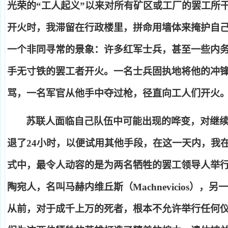
光荣的
“
工人起义
”
以来对所有矿区或工厂的罢工所
开火时，我滞留在行政楼里，拼命用墙体来掩护自
一个非同寻常的景象：许多红军士兵，甚至一些内
手无寸铁的罢工者开火。一名士兵固执地将他的冲
骂，一名军官从他手中夺过枪，径直向工人们开火
苏联人面临自己队伍中可能出现的哗变，对继
退了
24
小时，以便试用其他手段，在这一天内，我
式中，最令人动容的是为两名牺牲的罢工领导人举
陶宛人，名叫马赫内维丘斯（
Machnevicios
），另一
从前，对于成千上万的死者，根本不允许举行任何