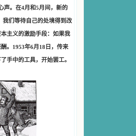
心声。在
4
月和
5
月间，新的
，我们等待自己的处境得到改
资本主义的激励手段：如果我
报酬。
1953
年
6
月
18
日，传来
下了手中的工具，开始罢工。