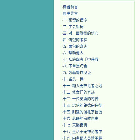
·
译者前言
·
原书导言
·
一. 预留的使命
·
二. 学会祈祷
·
三. 对一面旗帜的信心
·
四. 饥饿的考验
·
五. 面包的奇迹
·
六. 帮助他人
·
七. 从施虐者手中获救
·
八. 不单是巧合
·
九. 为基督作见证
·
十. 当头一棒
·
十一. 踏入无神论者之地
·
十二. 修女们的奇迹
·
十三. 一位英勇的司铎
·
十四. 忠信的路德宗信徒
·
十五. 刚强的浸礼宗信徒
·
十六. 苏联的宗教自由
·
十七. 天赐良机
·
十八. 生活于无神论者中
·
十九. 内务部人员读圣经