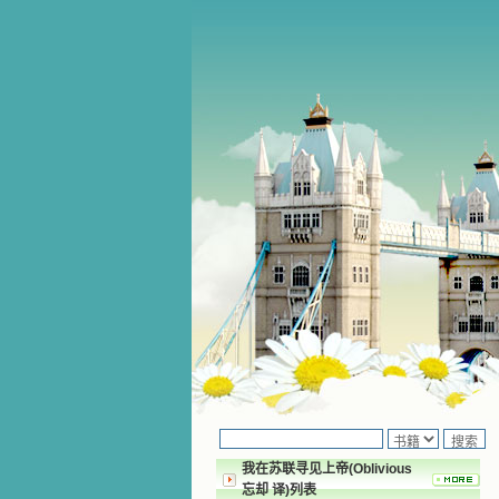
我在苏联寻见上帝(Oblivious
忘却 译)列表