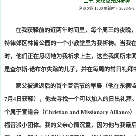
二十. 未获应允的祈祷
浏览次数:1600 更新时间:2023-5-8
在我获释前的近两年时间里，每个周三的夜晚
特律郊区林肯公园的一个小教堂里为我祈祷。当我
时，他们正在恳切地为我祈求上主，这些我闻所未
是查尔斯
·
诺布尔失踪的儿子，并在每周的常日礼拜
家父被遣返后的首个复活节的早晨（他在东德
7
月
4
日获释），他去寻找一个可以加入的日出礼拜
个属于宣道会（
Christian and Missionary Alliance
）
福音派小团体。我的父亲心情沉重，因为他与我最