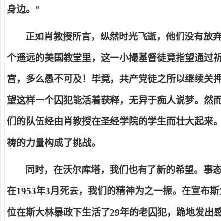
身边。
”
正如肖教授所言，纵然时光飞逝，他们没有放
个遥远的美国教堂里，这一小撮基督徒竟指望通过
宫，多么愚不可及！毕竟，共产党徒之所以继续关
望这样一个囚犯能活着获释，无异于痴人说梦。然
们的队伍经由肖教授在圣经学院的学生而壮大起来
祷的力量构成了挑战。
同时，在沃尔库塔，我们也有了新的希望。事
在
1953
年
3
月死去，我们的精神为之一振。在宣布斯
位在斯大林暴政下生活了
29
年的老囚犯，跪地发出