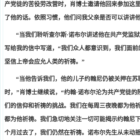
产党徒的苦役劳改营时，肖博士邀请他回来参加这
了他的话。依照习惯，他们问我父亲是否可以讲讲
“
当我们聆听查尔斯
·
诺布尔讲述他在共产党监狱
写给我的信中写道，
“
我们众人都意识到，我们面前
坚信上帝会应允人类的祈祷。
”
“
当他告诉我们，他的儿子约翰尼仍被关押在苏
时，
”
肖博士继续说，
“
约翰
·
诺布尔沦为共产党徒的
们的信仰和祈祷的挑战。我们在每周三夜晚都为他
都为他祈祷。我们急切地关注一切可能揭示约翰尼
个月过去了，我们仍然在祈祷。诺布尔先生从未动