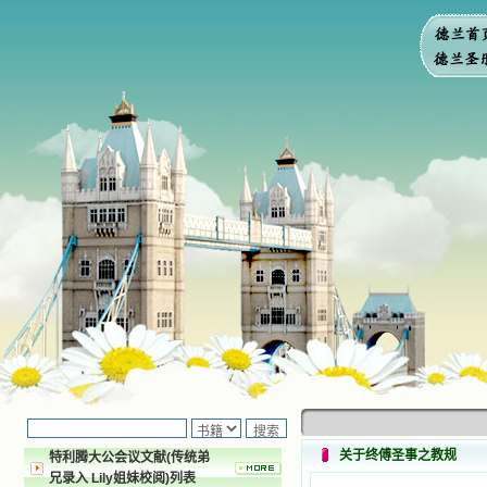
关于终傅圣事之教规
特利腾大公会议文献(传统弟
兄录入 Lily姐妹校阅)列表