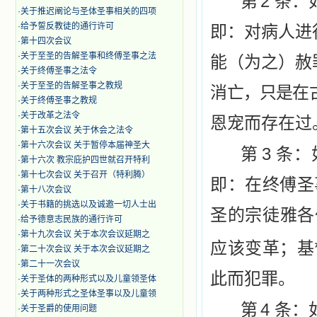
2
第
条：
·
关于推迟阐论与圣体圣事相关的四项
·
给予誓反教徒的通行许可
即：对病
人进
·
第十四次会议
·
关于至圣的告解圣事和终傅圣事之法
能（为之）赦
·
关于终傅圣事之法令
·
关于至圣的告解圣事之教规
消
亡，只是
在
·
关于终傅圣事之教规
·
关于改革之法令
恩宠而存在过
·
第十五次会议 关于休会之法令
·
第十六次会议 关于暂停本届神圣大
3
第
条：
·
第十六次 教宗庇护四世就召开特利
·
第十七次会议 关于召开（特利腾）
即：在终
傅圣
·
第十八次会议
·
关于书籍的挑选以及诚邀一切人士出
圣的宗徒雅各
·
给予德意志民族的通行许可
·
第十九次会议 关于本次会议延期之
应该变革；基
·
第二十次会议 关于本次会议延期之
·
第二十一次会议
此而犯罪。
·
关于圣体的两种形式以及儿童领圣体
·
关于两种形式之圣体圣事以及儿童领
4
第
条：
·
关于圣爵的使用问题