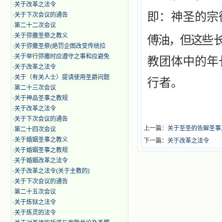
·
关于改革之法令
即：神圣的宗
·
关于下次会议的通告
·
第二十二次会议
·
​关于弥撒圣祭之教义
傅油，但这
些
·
关于弥撒圣祭(绝罚企图改变传统拉
·
关于举行弥撒时应遵守之事和应避免
教团体中的年
·
关于改革之法令
·
关于（有关人士）提请使用圣爵问题
行者。
·
第二十三次会议
·
关于神品圣事之教规
·
关于改革之法令
·
关于下次会议的通告
上一篇：
关于至圣的告解圣事
·
第二十四次会议
·
关于婚姻圣事之教义
下一篇：
关于改革之法令
·
关于婚姻圣事之教规
·
关于婚姻改革之法令
·
关于改革之法令(关于主教的)
·
关于下次会议的通告
·
第二十五次会议
·
关于炼狱之法令
·
关于炼灵的法令