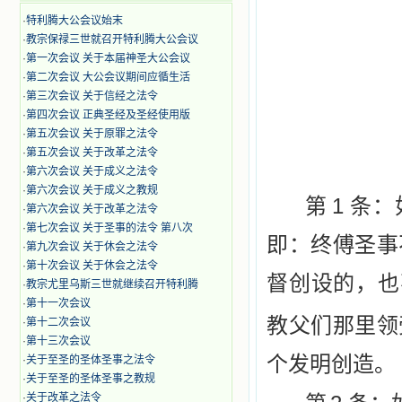
·
特利腾大公会议始末
·
教宗保禄三世就召开特利腾大公会议
·
第一次会议 关于本届神圣大公会议
·
第二次会议 大公会议期间应循生活
·
第三次会议 关于信经之法令
·
第四次会议 正典圣经及圣经使用版
·
第五次会议 关于原罪之法令
·
第五次会议 关于改革之法令
·
第六次会议 关于成义之法令
·
第六次会议 关于成义之教规
1
第
条：
·
第六次会议 关于改革之法令
·
第七次会议 关于圣事的法令 第八次
即：终傅
圣事
·
第九次会议 关于休会之法令
·
第十次会议 关于休会之法令
督创设的，也
·
教宗尤里乌斯三世就继续召开特利腾
·
第十一次会议
教父们那里领
·
第十二次会议
·
第十三次会议
个发明创造。
·
关于至圣的圣体圣事之法令
·
关于至圣的圣体圣事之教规
·
关于改革之法令