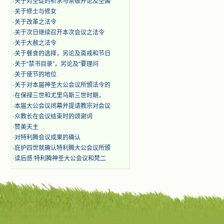
·
关于对圣徒的祈求与崇敬并论及圣髑
·
关于修士与修女
·
关于改革之法令
·
关于次日继续召开本次会议之法令
·
关于大赦之法令
·
关于餐食的选择，另论及斋戒和节日
·
关于“禁书目录”，另论及“要理问
·
关于使节的地位
·
关于对本届神圣大公会议所颁法令的
·
在保禄三世和尤里乌斯三世时期，
·
本届大公会议闭幕并提请教宗对会议
·
众教长在会议结束时的颂谢词
·
赞美天主
·
对特利腾会议成果的确认
·
庇护四世就确认特利腾大公会议所颁
·
读后感:特利腾神圣大公会议和梵二