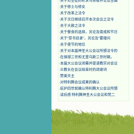
·
关于对圣徒的祈求与崇敬并论及圣髑
·
关于修士与修女
·
关于改革之法令
·
关于次日继续召开本次会议之法令
·
关于大赦之法令
·
关于餐食的选择，另论及斋戒和节日
·
关于“禁书目录”，另论及“要理问
·
关于使节的地位
·
关于对本届神圣大公会议所颁法令的
·
在保禄三世和尤里乌斯三世时期，
·
本届大公会议闭幕并提请教宗对会议
·
众教长在会议结束时的颂谢词
·
赞美天主
·
对特利腾会议成果的确认
·
庇护四世就确认特利腾大公会议所颁
·
读后感:特利腾神圣大公会议和梵二