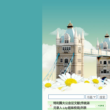
特利腾大公会议文献(传统弟
兄录入 Lily姐妹校阅)列表