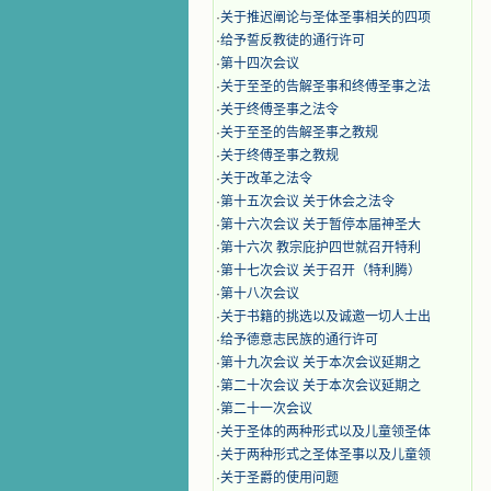
·
关于推迟阐论与圣体圣事相关的四项
·
给予誓反教徒的通行许可
·
第十四次会议
·
关于至圣的告解圣事和终傅圣事之法
·
关于终傅圣事之法令
·
关于至圣的告解圣事之教规
·
关于终傅圣事之教规
·
关于改革之法令
·
第十五次会议 关于休会之法令
·
第十六次会议 关于暂停本届神圣大
·
第十六次 教宗庇护四世就召开特利
·
第十七次会议 关于召开（特利腾）
·
第十八次会议
·
关于书籍的挑选以及诚邀一切人士出
·
给予德意志民族的通行许可
·
第十九次会议 关于本次会议延期之
·
第二十次会议 关于本次会议延期之
·
第二十一次会议
·
关于圣体的两种形式以及儿童领圣体
·
关于两种形式之圣体圣事以及儿童领
·
关于圣爵的使用问题