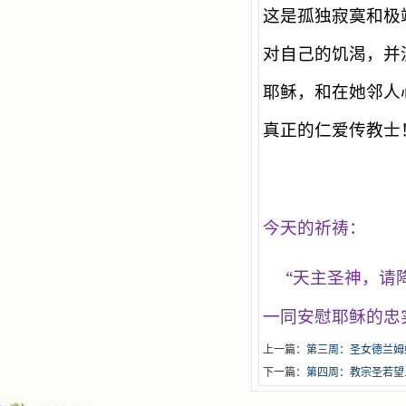
这是孤独寂寞和极
对自己的饥渴，并
耶稣，和在她邻人
真正的仁爱传教士
今天的祈祷：
“
天主圣神，请
一同安慰耶稣的忠
上一篇：
第三周：圣女德兰姆姆（St.
下一篇：
第四周：教宗圣若望.保禄二