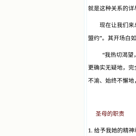
就是这种关系的详
现在让我们来
”
盟约
。
其开场白
“
我热切渴望
更确实无疑地，完
不渝、始终不懈地
圣母的职责
1.
给予我她的精神