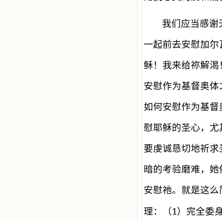
我们应当感谢
一起前去安慰加尔
稣！我来给祢解渴
安慰作为基督奥体
如何安慰作为基督
慰耶稣的圣心，尤
要虔诚恳切地祈求
暗的考验磨难，她
安慰祂。就是这么
1
理：
（
）完全委