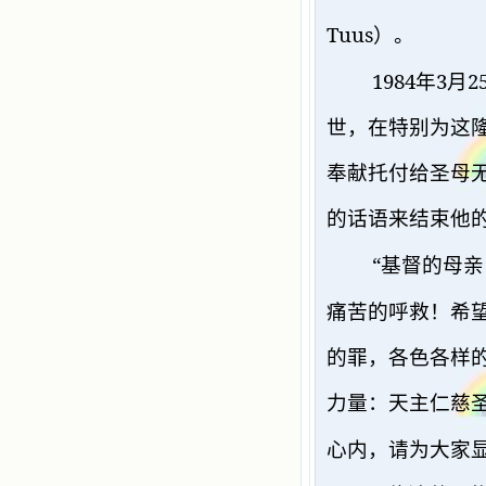
Tuus
）。
1984
3
2
年
月
世，在特别为这
奉献托付给圣母
的话语来结束他
“
基督的母亲
痛苦的呼救！希
的罪，各色各样
力量：天主仁慈
心内，请为大家