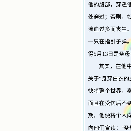
他的腹部，穿透
处穿过；否则，
流血过多而丧生
一只在指引子弹
5
13
得
月
日是圣母
其实，在他
关于“身穿白衣的
快将整个世界，
而且在受伤后不
期，他便将个人
“
向他们宣读：
圣