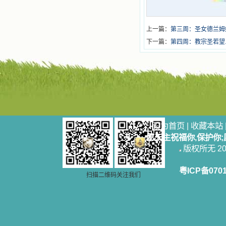
上一篇：
第三周：圣女德兰姆姆（St.
下一篇：
第四周：教宗圣若望.保禄二
设为首页
|
收藏本站
愿天主祝福你,保护你
版权所无 2006
粤ICP备070
扫描二维码关注我们