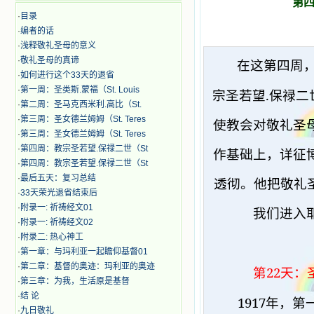
第四
·
目录
·
编者的话
·
浅释敬礼圣母的意义
·
敬礼圣母的真谛
在这第四周
·
如何进行这个33天的退省
·
第一周：圣类斯.蒙福（St. Louis
.
宗圣若望
保禄二
·
第二周：圣马克西米利.高比（St.
·
第三周：圣女德兰姆姆（St. Teres
使教会对敬礼圣
·
第三周：圣女德兰姆姆（St. Teres
·
第四周：教宗圣若望.保禄二世（St
作基础上，详征
·
第四周：教宗圣若望.保禄二世（St
·
最后五天：复习总结
透彻。他把敬礼
·
33天荣光退省结束后
·
附录一: 祈祷经文01
我们进入
·
附录一: 祈祷经文02
·
附录二: 热心神工
·
第一章：与玛利亚一起瞻仰基督01
·
第二章：基督的奥迹：玛利亚的奥迹
22
第
天：
·
第三章：为我，生活原是基督
·
结 论
1917
年，第
·
九日敬礼