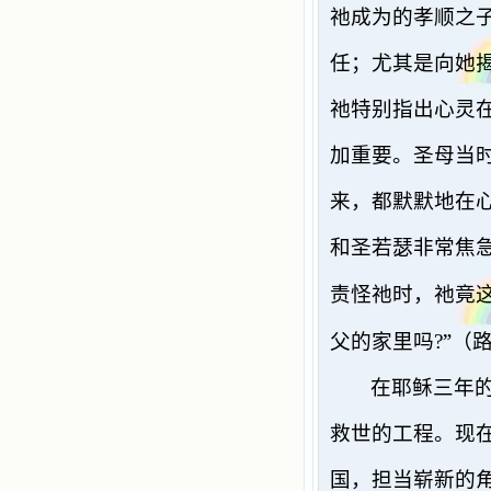
祂成为的孝顺之
任；尤其是向她
祂特别指出心灵
加重要。圣母当
来，都默默地在
和圣若瑟非常焦
责怪祂时，祂竟
”
父的家里吗
?
（
在耶稣三年
救世的工程。现
国，担当崭新的