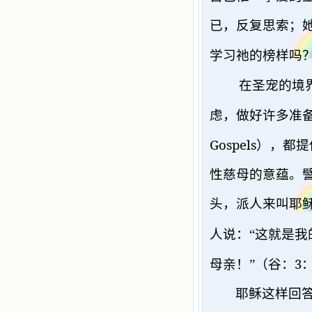
已，反复思索；
学习祂的榜样吗
在圣宠的境
虑，做好许多准
Gospels
），都提
性慈母的意蕴。
头，派人来叫耶稣
人说：“
这就是我
3
母亲！
”（谷：
耶稣这样回