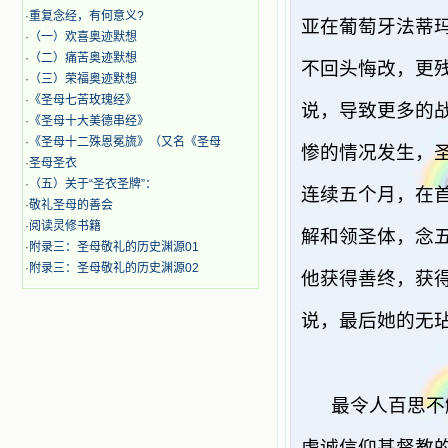
·
重复念经，有何意义?
亚在葡萄牙法蒂
·
（一）欢喜奥迹默想
·
（二）痛苦奥迹默想
不回头悔改，更
·
（三）荣福奥迹默想
·
《圣母七苦玫瑰经》
说，导致更多的
·
《圣母十大美德串经》
·
《圣母十二殊恩冕旒》（又名《圣母
惨的情况发生，
·
圣母圣衣
·
（五）关于“圣衣圣牌”：
连续五个月，在
·
敬礼圣母的善会
·
阅读灵修书籍
解和领圣体，念
·
附录三：圣母敬礼的历史渊源01
·
附录三：圣母敬礼的历史渊源02
他获得善终，获
说，最后她的无
最令人百思不
虔诚信仰基督教