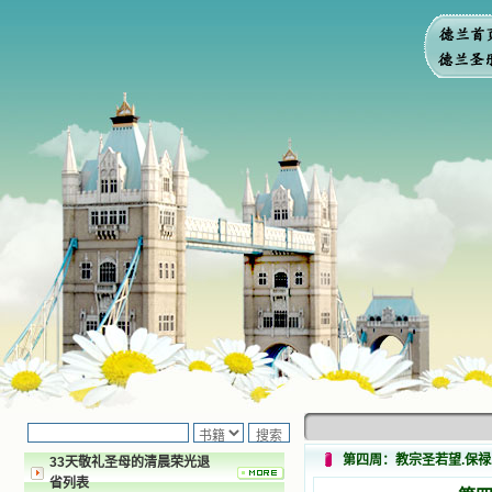
第四周：教宗圣若望.保禄二世（St
33天敬礼圣母的清晨荣光退
省列表