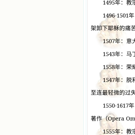
1495
年：教
1496-1501
年
架卸下耶稣的痛
1507
年：意
1543
年：马
1558
年：荣
1547
年：脱
至连最轻微的过
1550-1617
年
Opera Omn
著作（
1555
年：教