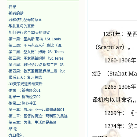
·
目录
·
编者的话
·
浅释敬礼圣母的意义
·
敬礼圣母的真谛
1251
·
如何进行这个33天的退省
年：圣
·
第一周：圣类斯.蒙福（St. Louis
Scapular
·
第二周：圣马克西米利.高比（St.
（
）。
·
第三周：圣女德兰姆姆（St. Teres
·
第三周：圣女德兰姆姆（St. Teres
1260-1306
年
·
第四周：教宗圣若望.保禄二世（St
·
第四周：教宗圣若望.保禄二世（St
Stabat Ma
颂》（
·
最后五天：复习总结
·
33天荣光退省结束后
1265-1308
年
·
附录一: 祈祷经文01
·
附录一: 祈祷经文02
,
译机构以其命名
·
附录二: 热心神工
·
第一章：与玛利亚一起瞻仰基督01
1269
年：《
·
第二章：基督的奥迹：玛利亚的奥迹
·
第三章：为我，生活原是基督
1274
年：第
·
结 论
·
九日敬礼