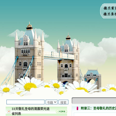
附录三：圣母敬礼的历史渊
33天敬礼圣母的清晨荣光退
省列表