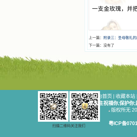
一支金玫瑰，并
上一篇：
附录三：圣母敬礼的
下一篇：没有了
设为首页
|
收藏本站
愿天主祝福你,保护你
版权所无 2006
粤ICP备070
扫描二维码关注我们