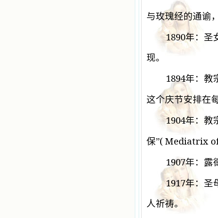
与玫瑰经的通谕
1890
年：圣
现。
1894
年：教
这个庆节安排在
1904
年：教
(
Mediatrix of
保”
1907
年：露
1917
年：圣
人祈祷。