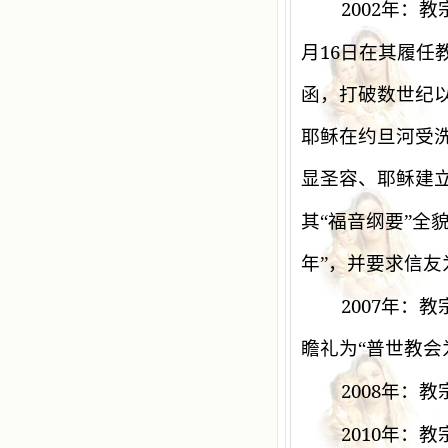
2002
年：教
16
月
日在其履任
函，打破数世纪以
耶稣在约旦河受
显圣容、耶稣建
其“福音纲要”全
年”，并要求信
2007
年：教
瞻礼为“普世教会
2008
年：教
2010
年：教