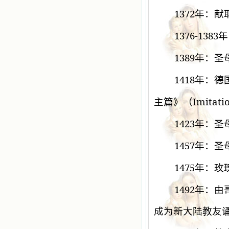
1372
年：献
1376-1383
年
1389
年：圣
1418
年：德
Imitatio
主篇》（
1423
年：圣
1457
年：圣
1475
年：玫
1492
年：由
成为新大陆教友