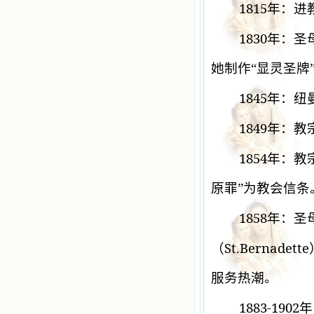
1815
年：进
1830
年：圣
她制作“显灵圣牌
1845
年：纽
1849
年：教
1854
年：教
原罪”为教会信条
1858
年：圣
St.Bernadette
（
服务热潮。
1883-1902
年