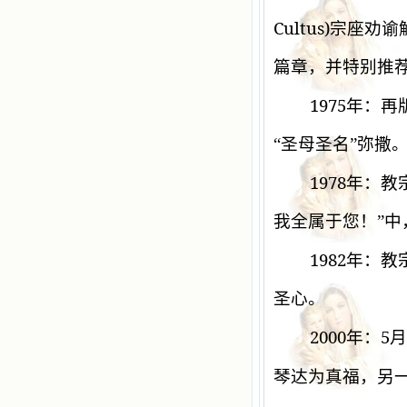
Cultus)
宗座劝谕
篇章，并特别推
1975
年：再
“圣母圣名”弥撒
1978
年：教
我全属于您！”
1982
年：教
圣心。
2000
5
年：
月
琴达为真福，另