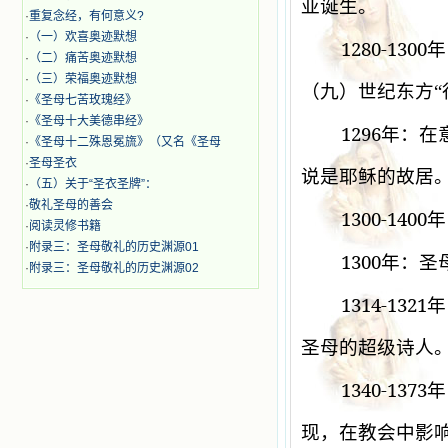
亚诞生。
·
重复念经，有何意义?
·
（一）欢喜奥迹默想
1280-1300
年
·
（二）痛苦奥迹默想
·
（三）荣福奥迹默想
（九）世纪东方“
·
《圣母七苦玫瑰经》
·
《圣母十大美德串经》
1296
年：在
·
《圣母十二殊恩冕旒》（又名《圣母
·
圣母圣衣
说是耶稣的故居
·
（五）关于“圣衣圣牌”：
·
敬礼圣母的善会
1300-1400
年
·
阅读灵修书籍
·
附录三：圣母敬礼的历史渊源01
1300
年：圣
·
附录三：圣母敬礼的历史渊源02
1314-1321
年
圣母的超级诗人
1340-1373
年
现，在教会中影