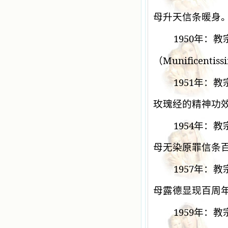
母升天信条暖身
1950
年：教
Munificentiss
（
1951
年：教
玫瑰经的精神功
1954
年：教
母无染原罪信条
1957
年：教
母露德显现百周
1959
年：教