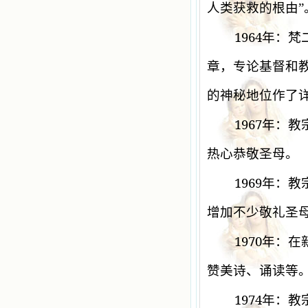
人类获救的根由”
1964
年：梵
章，专论基督和
的神秘地位作了
1967
年：教
热心恭敬圣母。
1969
年：教
增加不少敬礼圣
1970
年：在
赞美诗、诵读等
1974
年：教