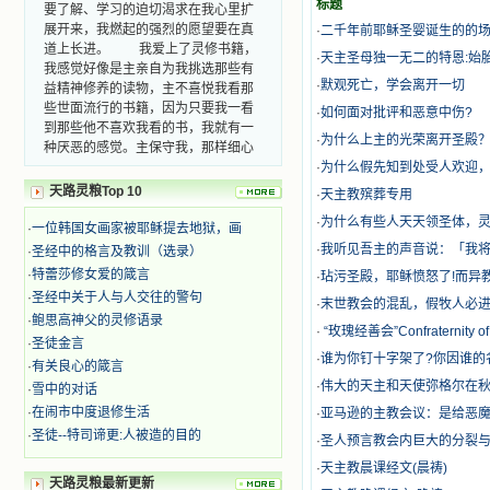
要了解、学习的迫切渴求在我心里扩
标题
展开来，我燃起的强烈的愿望要在真
·
二千年前耶稣圣婴诞生的的
道上长进。 我爱上了灵修书籍，
·
天主圣母独一无二的特恩:始
我感觉好像是主亲自为我挑选那些有
益精神修养的读物，主不喜悦我看那
·
默观死亡，学会离开一切
些世面流行的书籍，因为只要我一看
·
如何面对批评和恶意中伤?
到那些他不喜欢我看的书，我就有一
·
为什么上主的光荣离开圣殿
种厌恶的感觉。主保守我，那样细心
地防护着我，从那以后我从未读过一
·
为什么假先知到处受人欢迎，
本不良的书籍。 善良的书使人向
天路灵粮Top 10
·
天主教殡葬专用
善，这些圣人的作品，渐渐地印在了
我的脑子里。读这些圣书时，我思潮
·
为什么有些人天天领圣体，灵
·
一位韩国女画家被耶稣提去地狱，画
汹涌起伏，欣喜不能自已。书中谈到
·
我听见吾主的声音说：「我
·
圣经中的格言及教训（选录）
这些圣人们如何在与主的交往中得到
·
特蕾莎修女爱的箴言
·
玷污圣殿，耶稣愤怒了!而异
灵命的更新，德行的馨香如何上达天
·
圣经中关于人与人交往的警句
庭。啊，在这世上曾住过那么多热心
·
末世教会的混乱，假牧人必进入
的圣人，为了传播福音，他们告别亲
·
鲍思高神父的灵修语录
·
“玫瑰经善会”Confraternity of 
人，舍下了他们手中的一切，轻快地
·
圣徒金言
踏上了异国他乡，到没有人知道真神
·
谁为你钉十字架了?你因谁的
·
有关良心的箴言
的世界里去。啊，若不是主的引领，
·
伟大的天主和天使弥格尔在
·
雪中的对话
我可能到死还不认识他们呢！ 我
·
在闹市中度退修生活
·
亚马逊的主教会议：是给恶
的心灵从主给我的这些圣人的言行中
·
圣徒--特司谛更:人被造的目的
选取了最美的色彩；当他们的一生在
·
圣人预言教会内巨大的分裂
我面前展开时，我是多么的惊奇、兴
·
天主教晨课经文(晨祷)
奋啊！当我读到他们为主而受人逼
天路灵粮最新更新