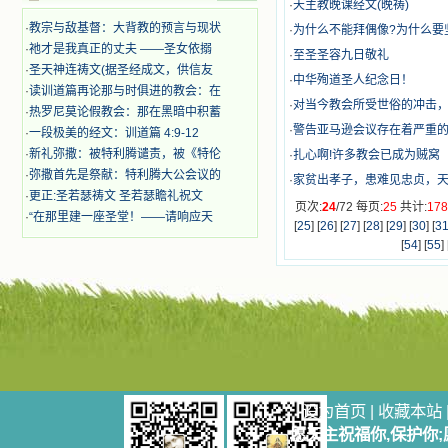
迫、凌辱，为将福音广传而被人追杀
·
天主教晚课经文(晚祷)
时，我为他们的在天之灵祈祷，我哭
·
教宗与敌基督：大背教的预言与现状
·
为什么不能拜偶像?为什么要
着，为自已的同胞带给他们的苦难而
·
祂才是我真正的丈夫 ——圣女依搦
·
至圣圣容九日敬礼
哀号。我一遍遍地重读那一行行被我
·
圣天神连祷文(据圣经成文，供信友
的斑斑泪痕弄得模糊不清的字句，那
·
中华殉道圣人纪念日！
·
读训道篇再论那与时俱进的教会：在
些被主的爱火所燃烧而离开家乡来到
·
对当今教会所受世俗的冲击
·
热罗尼莫论假教会：那在黑暗中积蓄
中国的传教士，我多么爱你们啊！我
·
​警告亚马逊会议存在着严重
心中流淌着多少感激的泪水。 他
·
一段极美的经文：训道篇 4:9-12
们受苦却觉得喜乐，因为他们爱主，
·
新礼弥撒：被特利腾谴责，被《特伦
·
扎心啊!许多教会已成为贼窝
他们感到能为主受一点苦是多么喜乐
·
弥撒首先是祭献：特利腾大公会议的
·
家贫出孝子，患难见忠贞，天
的事。他们受苦时仍在唱着感谢的
·
更正:圣若瑟祷文 圣若瑟瞻礼祝文
歌，因他们无法不称颂主，因主使他
页次:
24
/72 每页:
25
共计:
17
·
“在那里建一座圣堂！——请响应天
们的心灵洋溢了快乐；他们激发了我
[
25
] [
26
] [
27
] [
28
] [
29
] [
30
] [
3
内心神圣的热情，在我的心灵深处燃
[
54
] [
55
] 
烧起一股无法扑灭的火焰，他们那强
有力的言行激励我向前。 我一面
读，一面想过着他们这样圣善的生
活，也立志不在这虚幻的尘世中寻求
安慰。我一读就是几个钟头，累了就
望着书上的圣像沉思默想。啊，当我
想到我有一天还要见到他们，亲耳聆
听他们的教诲，伴随在他们的身边，
和他们一起赞颂吾主，想到那使我欣
设为首页
|
收藏本站
喜欢乐的甜蜜的相会，这世界对于我
愿天主祝福你,保护你
一点吸引力都没有了。 从这些书