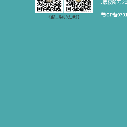
版权所无 2006
籍里，我认识了许多爱主的人，他们
使我更亲近主，帮助我更深的认识
主，爱主。这些曾经生活在人间的圣
粤ICP备070
人圣女，内心隐藏着来自天上光照的
扫描二维码关注我们
各种宝藏，听他们对悦主的甜蜜喁
语，我也陶醉了。主藉着这些书籍慢
慢地培养我的心灵，当我看到这些圣
德芬芳的圣人再看看满身污秽的我，
我失望过，沮丧过，哭泣过，和主呕
气过，甚至埋怨天主不用祂的全能让
我立刻成圣。但是主让我明白，灵命
的成长需要时间，成长是渐进的，农
民等待稻谷的长成需要整个季节，才
能品尝丰收的喜悦，我也要有谦卑受
教的态度才能接受主的话语，要让这
些圣言成为血肉（果实），是需要时
间的。 从网上我读到许多有益心
灵的书。当我首次读到盖恩夫人的传
记时，清泪沾腮，她的经历强烈地震
撼着我的心，我接受到了一个很大的
恩宠，使我认识了十字架是生命的真
正之路。读圣女小德兰的传记时，我
又有别一种感受，我看到了一个与我
眼所见的完全不同的世界，那里没有
争吵，没有仇恨，没有岐视，那是主