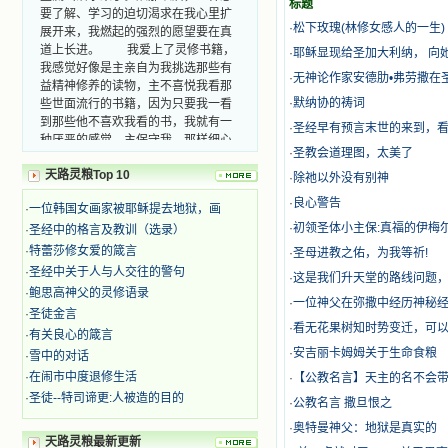
标题
要了解、学习的迫切渴求在我心里扩
展开来，我燃起的强烈的愿望要在真
·
松下玫瑰(林修女感人的一生)
道上长进。 我爱上了灵修书籍，
·
耶稣显现给圣加大利纳， 向
我感觉好像是主亲自为我挑选那些有
·
无神论作家安德肋•弗劳撒在
益精神修养的读物，主不喜悦我看那
些世面流行的书籍，因为只要我一看
·
默纳协的祷词
到那些他不喜欢我看的书，我就有一
·
圣经早有预言末世的来到，看
种厌恶的感觉。主保守我，那样细心
地防护着我，从那以后我从未读过一
·
圣教会道理图，太美了
本不良的书籍。 善良的书使人向
天路灵粮Top 10
·
除祂以外没有别神
善，这些圣人的作品，渐渐地印在了
·
良心警告
我的脑子里。读这些圣书时，我思潮
·
一位韩国女画家被耶稣提去地狱，画
汹涌起伏，欣喜不能自已。书中谈到
·
初领圣体小主保:真福的伊梅
·
圣经中的格言及教训（选录）
这些圣人们如何在与主的交往中得到
·
特蕾莎修女爱的箴言
·
圣母进教之佑，为我等祈!
灵命的更新，德行的馨香如何上达天
·
圣经中关于人与人交往的警句
·
这是我们升天堂的路线问题，
庭。啊，在这世上曾住过那么多热心
·
鲍思高神父的灵修语录
的圣人，为了传播福音，他们告别亲
·
一位神父在弥撒中经历神秘经
·
圣徒金言
人，舍下了他们手中的一切，轻快地
·
看无花果树知时势变迁，可
踏上了异国他乡，到没有人知道真神
·
有关良心的箴言
的世界里去。啊，若不是主的引领，
·
安吉丽卡姆姆关于生命食粮
·
雪中的对话
我可能到死还不认识他们呢！ 我
·
在闹市中度退修生活
·
【公教名言】天主的名不会
的心灵从主给我的这些圣人的言行中
·
圣徒--特司谛更:人被造的目的
·
公教名言 撒旦恨之
选取了最美的色彩；当他们的一生在
我面前展开时，我是多么的惊奇、兴
·
奥特曼神父：地狱是真实的
奋啊！当我读到他们为主而受人逼
天路灵粮最新更新