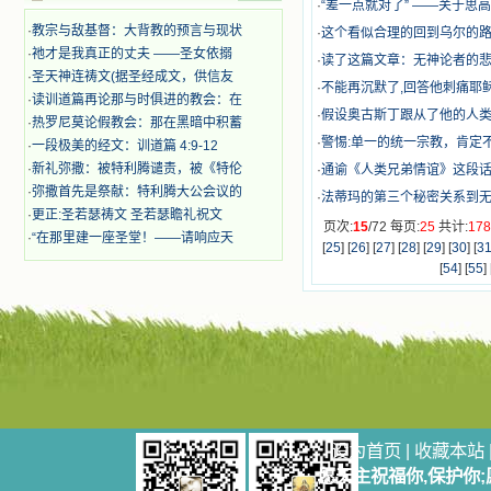
·
“差一点就对了” ——关于
迫、凌辱，为将福音广传而被人追杀
·
教宗与敌基督：大背教的预言与现状
时，我为他们的在天之灵祈祷，我哭
·
这个看似合理的回到乌尔的
着，为自已的同胞带给他们的苦难而
·
祂才是我真正的丈夫 ——圣女依搦
·
读了这篇文章：无神论者的悲
哀号。我一遍遍地重读那一行行被我
·
圣天神连祷文(据圣经成文，供信友
·
不能再沉默了,回答他刺痛耶
的斑斑泪痕弄得模糊不清的字句，那
·
读训道篇再论那与时俱进的教会：在
些被主的爱火所燃烧而离开家乡来到
·
假设奥古斯丁跟从了他的人
·
热罗尼莫论假教会：那在黑暗中积蓄
中国的传教士，我多么爱你们啊！我
·
警惕:单一的统一宗教，肯定
·
一段极美的经文：训道篇 4:9-12
心中流淌着多少感激的泪水。 他
·
新礼弥撒：被特利腾谴责，被《特伦
们受苦却觉得喜乐，因为他们爱主，
·
通谕《人类兄弟情谊》这段话:错
他们感到能为主受一点苦是多么喜乐
·
弥撒首先是祭献：特利腾大公会议的
·
法蒂玛的第三个秘密关系到
的事。他们受苦时仍在唱着感谢的
·
更正:圣若瑟祷文 圣若瑟瞻礼祝文
页次:
15
/72 每页:
25
共计:
17
歌，因他们无法不称颂主，因主使他
·
“在那里建一座圣堂！——请响应天
[
25
] [
26
] [
27
] [
28
] [
29
] [
30
] [
3
们的心灵洋溢了快乐；他们激发了我
内心神圣的热情，在我的心灵深处燃
[
54
] [
55
] 
烧起一股无法扑灭的火焰，他们那强
有力的言行激励我向前。 我一面
读，一面想过着他们这样圣善的生
活，也立志不在这虚幻的尘世中寻求
安慰。我一读就是几个钟头，累了就
望着书上的圣像沉思默想。啊，当我
想到我有一天还要见到他们，亲耳聆
听他们的教诲，伴随在他们的身边，
和他们一起赞颂吾主，想到那使我欣
设为首页
|
收藏本站
喜欢乐的甜蜜的相会，这世界对于我
愿天主祝福你,保护你
一点吸引力都没有了。 从这些书