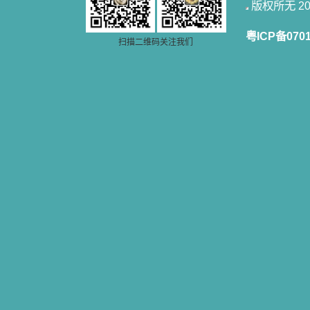
版权所无 2006
籍里，我认识了许多爱主的人，他们
使我更亲近主，帮助我更深的认识
主，爱主。这些曾经生活在人间的圣
粤ICP备070
扫描二维码关注我们
人圣女，内心隐藏着来自天上光照的
各种宝藏，听他们对悦主的甜蜜喁
语，我也陶醉了。主藉着这些书籍慢
慢地培养我的心灵，当我看到这些圣
德芬芳的圣人再看看满身污秽的我，
我失望过，沮丧过，哭泣过，和主呕
气过，甚至埋怨天主不用祂的全能让
我立刻成圣。但是主让我明白，灵命
的成长需要时间，成长是渐进的，农
民等待稻谷的长成需要整个季节，才
能品尝丰收的喜悦，我也要有谦卑受
教的态度才能接受主的话语，要让这
些圣言成为血肉（果实），是需要时
间的。 从网上我读到许多有益心
灵的书。当我首次读到盖恩夫人的传
记时，清泪沾腮，她的经历强烈地震
撼着我的心，我接受到了一个很大的
恩宠，使我认识了十字架是生命的真
正之路。读圣女小德兰的传记时，我
又有别一种感受，我看到了一个与我
眼所见的完全不同的世界，那里没有
争吵，没有仇恨，没有岐视，那是主