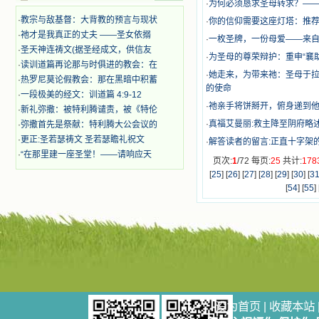
奋啊！当我读到他们为主而受人逼
·
为何必须恳求圣母转求？——
迫、凌辱，为将福音广传而被人追杀
·
教宗与敌基督：大背教的预言与现状
·
你的信仰需要这座灯塔：推
时，我为他们的在天之灵祈祷，我哭
·
祂才是我真正的丈夫 ——圣女依搦
着，为自已的同胞带给他们的苦难而
·
一枚圣牌，一份母爱——来
·
圣天神连祷文(据圣经成文，供信友
哀号。我一遍遍地重读那一行行被我
·
为圣母的尊荣辩护：重申“襄
·
读训道篇再论那与时俱进的教会：在
的斑斑泪痕弄得模糊不清的字句，那
·
她走来，为带来祂：圣母于拉
些被主的爱火所燃烧而离开家乡来到
·
热罗尼莫论假教会：那在黑暗中积蓄
的使命
中国的传教士，我多么爱你们啊！我
·
一段极美的经文：训道篇 4:9-12
心中流淌着多少感激的泪水。 他
·
祂亲手将饼掰开，俯身递到
·
新礼弥撒：被特利腾谴责，被《特伦
们受苦却觉得喜乐，因为他们爱主，
·
真福艾曼丽:救主降至阴府略述
·
弥撒首先是祭献：特利腾大公会议的
他们感到能为主受一点苦是多么喜乐
·
更正:圣若瑟祷文 圣若瑟瞻礼祝文
的事。他们受苦时仍在唱着感谢的
·
解答读者的留言:正直十字架的
·
“在那里建一座圣堂！——请响应天
歌，因他们无法不称颂主，因主使他
页次:
1
/72 每页:
25
共计:
178
们的心灵洋溢了快乐；他们激发了我
[
25
] [
26
] [
27
] [
28
] [
29
] [
30
] [
3
内心神圣的热情，在我的心灵深处燃
[
54
] [
55
] 
烧起一股无法扑灭的火焰，他们那强
有力的言行激励我向前。 我一面
读，一面想过着他们这样圣善的生
活，也立志不在这虚幻的尘世中寻求
安慰。我一读就是几个钟头，累了就
望着书上的圣像沉思默想。啊，当我
想到我有一天还要见到他们，亲耳聆
听他们的教诲，伴随在他们的身边，
和他们一起赞颂吾主，想到那使我欣
设为首页
|
收藏本站
喜欢乐的甜蜜的相会，这世界对于我