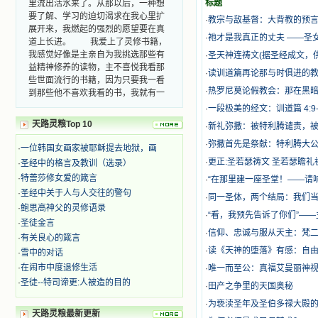
标题
要了解、学习的迫切渴求在我心里扩
·
教宗与敌基督：大背教的预
展开来，我燃起的强烈的愿望要在真
道上长进。 我爱上了灵修书籍，
·
祂才是我真正的丈夫 ——圣
我感觉好像是主亲自为我挑选那些有
·
圣天神连祷文(据圣经成文，
益精神修养的读物，主不喜悦我看那
·
读训道篇再论那与时俱进的
些世面流行的书籍，因为只要我一看
到那些他不喜欢我看的书，我就有一
·
热罗尼莫论假教会：那在黑
种厌恶的感觉。主保守我，那样细心
·
一段极美的经文：训道篇 4:9-
地防护着我，从那以后我从未读过一
天路灵粮Top 10
·
新礼弥撒：被特利腾谴责，
本不良的书籍。 善良的书使人向
善，这些圣人的作品，渐渐地印在了
·
弥撒首先是祭献：特利腾大
·
一位韩国女画家被耶稣提去地狱，画
我的脑子里。读这些圣书时，我思潮
·
更正:圣若瑟祷文 圣若瑟瞻礼
·
圣经中的格言及教训（选录）
汹涌起伏，欣喜不能自已。书中谈到
·
特蕾莎修女爱的箴言
这些圣人们如何在与主的交往中得到
·
“在那里建一座圣堂！——请
灵命的更新，德行的馨香如何上达天
·
圣经中关于人与人交往的警句
·
同一圣体，两个结局：我们
庭。啊，在这世上曾住过那么多热心
·
鲍思高神父的灵修语录
·
“看，我预先告诉了你们”—
的圣人，为了传播福音，他们告别亲
·
圣徒金言
人，舍下了他们手中的一切，轻快地
·
信仰、忠诚与服从天主：梵
·
有关良心的箴言
踏上了异国他乡，到没有人知道真神
·
读《天神的堕落》有感：自由
·
雪中的对话
的世界里去。啊，若不是主的引领，
·
在闹市中度退修生活
我可能到死还不认识他们呢！ 我
·
唯一而至公：真福艾曼丽神
的心灵从主给我的这些圣人的言行中
·
圣徒--特司谛更:人被造的目的
·
田产之争里的天国奥秘
选取了最美的色彩；当他们的一生在
·
为亵渎圣年及圣伯多禄大殿
我面前展开时，我是多么的惊奇、兴
天路灵粮最新更新