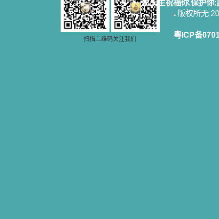
一点吸引力都没有了。 从这些书
愿天主祝福你,保护你
籍里，我认识了许多爱主的人，他们
版权所无 2006
使我更亲近主，帮助我更深的认识
主，爱主。这些曾经生活在人间的圣
粤ICP备070
人圣女，内心隐藏着来自天上光照的
扫描二维码关注我们
各种宝藏，听他们对悦主的甜蜜喁
语，我也陶醉了。主藉着这些书籍慢
慢地培养我的心灵，当我看到这些圣
德芬芳的圣人再看看满身污秽的我，
我失望过，沮丧过，哭泣过，和主呕
气过，甚至埋怨天主不用祂的全能让
我立刻成圣。但是主让我明白，灵命
的成长需要时间，成长是渐进的，农
民等待稻谷的长成需要整个季节，才
能品尝丰收的喜悦，我也要有谦卑受
教的态度才能接受主的话语，要让这
些圣言成为血肉（果实），是需要时
间的。 从网上我读到许多有益心
灵的书。当我首次读到盖恩夫人的传
记时，清泪沾腮，她的经历强烈地震
撼着我的心，我接受到了一个很大的
恩宠，使我认识了十字架是生命的真
正之路。读圣女小德兰的传记时，我
又有别一种感受，我看到了一个与我
眼所见的完全不同的世界，那里没有