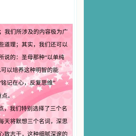
；我们所涉及的内容极为广
些道理；其实，我们还可以
所说的：圣母那种“以单纯
也可以培养这种明智的能
“
铭记在心，反复思维
”
重点。
点，我们特别选择了三个名
每天将默想三个名词，深思
心致志于，这种细腻深邃的