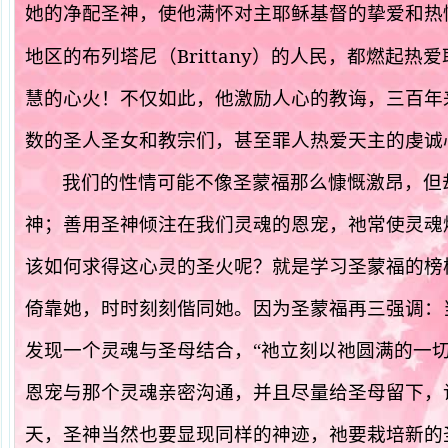
她的净配圣神，使他满怀对主耶稣基督的挚爱和热
Brittany
地区的布列塔尼（
）的人民，都燃起热爱
慧的心火！不仅如此，他激励人心的教诲，三百年
数的圣人圣女和教宗们，甚至罪人热爱天主的虔诚
我们的性情可能不像圣蒙福那么慷慨激昂，但
神；善用圣神倾注在我们灵魂的恩宠，祂常使灵魂
该如何求得这心灵的圣火呢？就是学习圣蒙福的榜
倚靠她，时时刻刻偕同她。因为圣蒙福再三强调：
发现一个灵魂与圣母结合，“
祂立刻以祂圆满的一
恩宠与那个灵魂亲密沟通，并且尽量给圣母留下，
天，圣神当然也要显现同样的神迹，祂要栽培新的