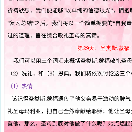
祈祷默想，我们便能够“以单纯的信德眼光”，拥抱
“
“复习总结”之后，我们将以一个简单扼要的
自我奉
过的道理，旨在综合敬礼圣母的真谛。
29
.
第
天：圣类斯
蒙福
.
我们可以用三个词汇来概括圣类斯
蒙福敬礼圣
2
3
（
）洗礼，和（
）恩典。我们将依次讨论这三个
1
（
）热情
.
该记得圣类斯
蒙福遗传了他父亲易于激动的脾气
礼圣母玛利亚，把自己全然奉献给耶稣；他让圣母
置他。那么，圣母到底对他做了什么呢？她点燃起