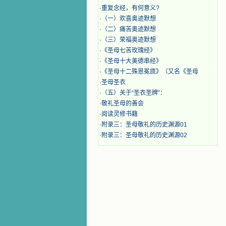
·
重复念经，有何意义?
·
（一）欢喜奥迹默想
·
（二）痛苦奥迹默想
·
（三）荣福奥迹默想
·
《圣母七苦玫瑰经》
·
《圣母十大美德串经》
·
《圣母十二殊恩冕旒》（又名《圣母
·
圣母圣衣
·
（五）关于“圣衣圣牌”：
·
敬礼圣母的善会
·
阅读灵修书籍
·
附录三：圣母敬礼的历史渊源01
·
附录三：圣母敬礼的历史渊源02