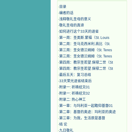
·
目录
·
编者的话
·
浅释敬礼圣母的意义
·
敬礼圣母的真谛
·
如何进行这个33天的退省
·
第一周：圣类斯.蒙福（St. Louis
·
第二周：圣马克西米利.高比（St.
·
第三周：圣女德兰姆姆（St. Teres
·
第三周：圣女德兰姆姆（St. Teres
·
第四周：教宗圣若望.保禄二世（St
·
第四周：教宗圣若望.保禄二世（St
·
最后五天：复习总结
·
33天荣光退省结束后
·
附录一: 祈祷经文01
·
附录一: 祈祷经文02
·
附录二: 热心神工
·
第一章：与玛利亚一起瞻仰基督01
·
第二章：基督的奥迹：玛利亚的奥迹
·
第三章：为我，生活原是基督
·
结 论
·
九日敬礼