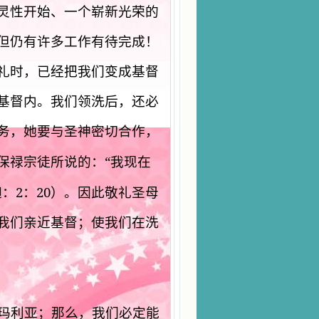
灵性开始、一个崭新光荣的
但仍有许多工作有待完成！
礼时，已经把我们变成基督
基督内。我们领洗后，还必
务，她要与圣神密切合作，
“
保禄宗徒所说的：
我现在
2
20
迦：
：
）。因此敬礼圣母
我们亲近基督；使我们在洗
玛利亚；那么，我们必定能