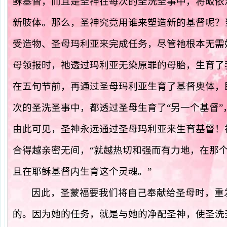
稣基督，而且是圣神在每次的圣洗圣事中，将皈依
新肢体。那么，圣神究竟用谁来塑造新的基督呢？
受造物、圣母玛利亚来完成任务，尽管祂根本无需
母领报时，祂透过玛利亚无染原罪的母胎，生育了
在五旬节前，再通过圣母玛利亚生育了基督奥体，
次的圣洗圣事中，都透过圣母生育了“另一个基督”
由此可见，圣神永远通过圣母玛利亚来生育基督！
合得越亲密无间，“
就越热切和强而有力地，在那
且在耶稣基督内生育这个灵魂。
”
因此，圣蒙福要我们将自己奉献给圣母时，重
的。因为她的任务，就是与她的净配圣神，使圣洗