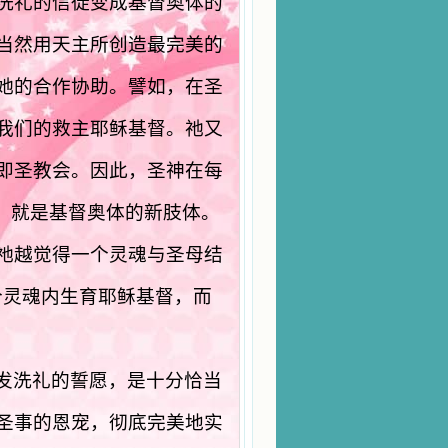
洗礼的信徒变成基督奥体的
当然用天主所创造最完美的
她的合作协助。譬如，在圣
我们的救主耶稣基督。祂又
即圣教会。因此，圣神在每
，就是基督奥体的新肢体。
祂越觉得一个灵魂与圣母结
个灵魂内生育耶稣基督，而
发洗礼的誓愿，是十分恰当
圣事的恩宠，彻底完美地实