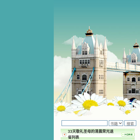
33天敬礼圣母的清晨荣光退
省列表