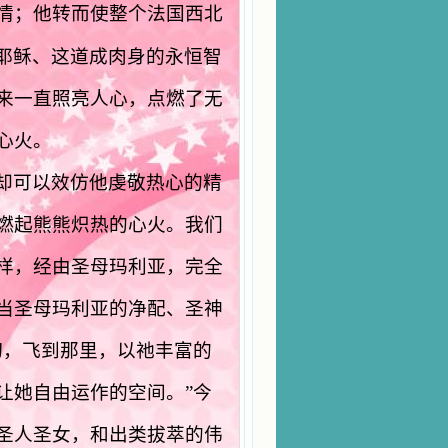
情；他转而使整个法国西北
耶稣、这道成肉身的永恒智
来一直照亮人心，点燃了无
心火。
却可以效仿他虔敬热心的精
燃起熊熊炽热的心火。我们
样，经由圣母玛利亚，完全
当圣母玛利亚的净配、圣神
切，飞到那里，以祂丰富的
让她自由运作的空间。
”今
圣人圣女，和出类拔萃的伟