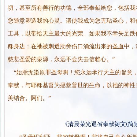
切，甚至所有善行的功德，全部奉献给您，包括我
您随意塑造我的心灵。请使我成为您无玷圣心，和
工具，以带给天主最大的光荣。如果我不幸失足跌
稣身边；在祂被刺透肋旁伤口涌流出来的圣血中，
慈悲圣爱的泉源，永远不会失去信赖心。”
“始胎无染原罪圣母啊！您永远承行天主的旨意
奉献，与耶稣基督为拯救普世的生命，以祂的神性
美结合。阿们。”
(
《清晨荣光退省奉献祷文
简