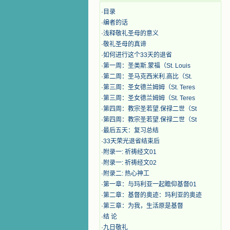
·
目录
·
编者的话
·
浅释敬礼圣母的意义
·
敬礼圣母的真谛
·
如何进行这个33天的退省
·
第一周：圣类斯.蒙福（St. Louis
·
第二周：圣马克西米利.高比（St.
·
第三周：圣女德兰姆姆（St. Teres
·
第三周：圣女德兰姆姆（St. Teres
·
第四周：教宗圣若望.保禄二世（St
·
第四周：教宗圣若望.保禄二世（St
·
最后五天：复习总结
·
33天荣光退省结束后
·
附录一: 祈祷经文01
·
附录一: 祈祷经文02
·
附录二: 热心神工
·
第一章：与玛利亚一起瞻仰基督01
·
第二章：基督的奥迹：玛利亚的奥迹
·
第三章：为我，生活原是基督
·
结 论
·
九日敬礼