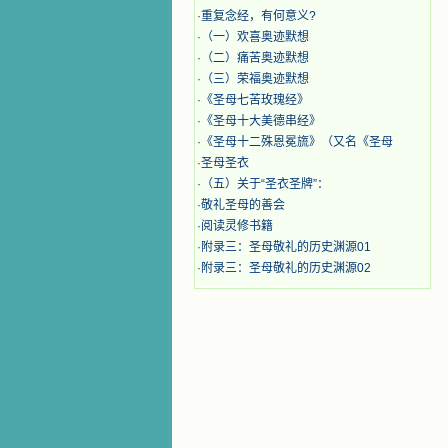
·
重复念经，有何意义?
·
（一）欢喜奥迹默想
·
（二）痛苦奥迹默想
·
（三）荣福奥迹默想
·
《圣母七苦玫瑰经》
·
《圣母十大美德串经》
·
《圣母十二殊恩冕旒》（又名《圣母
·
圣母圣衣
·
（五）关于“圣衣圣牌”：
·
敬礼圣母的善会
·
阅读灵修书籍
·
附录三：圣母敬礼的历史渊源01
·
附录三：圣母敬礼的历史渊源02