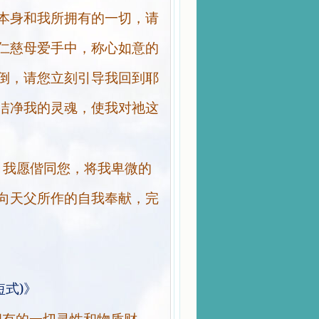
本身和我所拥有的一切，请
仁慈母爱手中，称心如意的
倒，请您立刻引导我回到耶
洁净我的灵魂，使我对祂这
，我愿偕同您，将我卑微的
向天父所作的自我奉献，完
)
短式
》