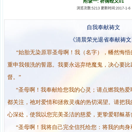
附录一: 祈祷经文01
浏览次数:5213 更新时间:2017-1-6
自我奉献祷文
《清晨荣光退省奉献祷文
“始胎无染原罪圣母啊！我（名字），幡然悔悟
重申我领洗的誓愿。我要永远弃绝魔鬼，决心要比
督。”
“圣母啊！我奉献给您我的心灵；请点燃我热爱
都关注，祂对爱情和拯救灵魂的热切渴望。请把我
心深处，使我以您完美圣洁的慈爱，更挚爱耶稣基
“圣母啊！我将自己完全信托给您：将我的肉身