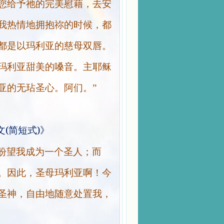
您给予祂的完美慰藉，去安
我热情地拥抱祢的时候，都
都是以玛利亚的慈母双唇。
玛利亚甜美的嗓音。主耶稣
亚的无玷圣心。阿们。”
(
)
文
简短式
》
盼望我成为一个圣人；而
。因此，圣母玛利亚啊！今
圣神，自由地随意处置我，