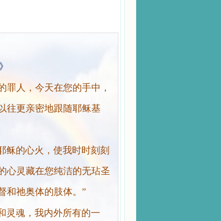
》
的罪人，今天在您的手中，
以往更亲密地跟随耶稣基
耶稣的心火，使我时时刻刻
的心灵藏在您纯洁的无玷圣
督和祂奥体的肢体。”
和灵魂，我内外所有的一