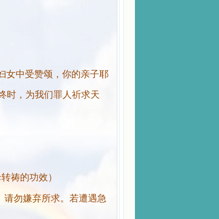
妇女中受赞颂，你的亲子耶
终时，为我们罪人祈求天
母转祷的功效）
。请勿嫌弃所求。若遭遇急