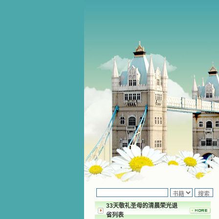
33天敬礼圣母的清晨荣光退
省列表