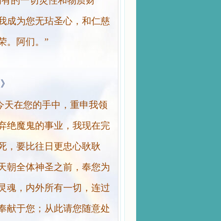
拥有的一切灵性和物质财
我成为您无玷圣心，和仁慈
荣。阿们。”
文》
今天在您的手中，重申我领
弃绝魔鬼的事业，我现在完
死，要比往日更忠心耿耿
天朝全体神圣之前，奉您为
灵魂，内外所有一切，连过
奉献于您；从此请您随意处