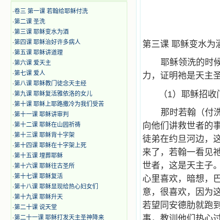
·
卷三 第一课 若翰给耶稣付洗
·
第二课 圣洗
·
第三课 耶稣变水为酒
·
第四课 耶稣治好许多病人
第三课 耶稣变水为
·
第五课 耶稣讲道理
耶稣领洗的时
·
第六课 爱天主
·
第七课 爱人
力，证明祂是天主
·
第八课 耶稣教门徒念天主经
（1）耶稣招收
·
第九课 耶稣复活雅依洛的女儿
·
第十课 耶稣上耶路撒冷为我们受苦
那时若翰（付
·
第十一课 耶稣讲审判
向他们讲救世者的事
·
第十二课 耶稣在山园祈祷
·
第十三课 耶稣背十字架
徒弟在约旦河边，
·
第十四课 耶稣在十字架上死
来了，若翰一看见
·
第十五课 埋葬耶稣
世者，这是天主子
·
第十六课 耶稣往古圣所
·
第十七课 耶稣复活
心里喜欢，暗想，
·
第十八课 耶稣显现给热心妇女们
意，很喜欢，因为这
·
第十九课 耶稣升天
若望同安德肋就跑
·
第二十课 说天堂
事，教训他们热心
·
第二十一课 耶稣打发天主圣神降来