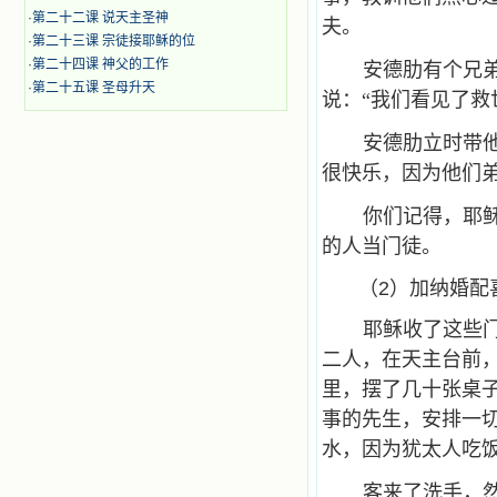
·
第二十二课 说天主圣神
夫。
·
第二十三课 宗徒接耶稣的位
·
第二十四课 神父的工作
安德肋有个兄
·
第二十五课 圣母升天
说：“我们看见了救
安德肋立时带
很快乐，因为他们
你们记得，耶
的人当门徒。
（2）加纳婚配
耶稣收了这些
二人，在天主台前
里，摆了几十张桌
事的先生，安排一
水，因为犹太人吃
客来了洗手，