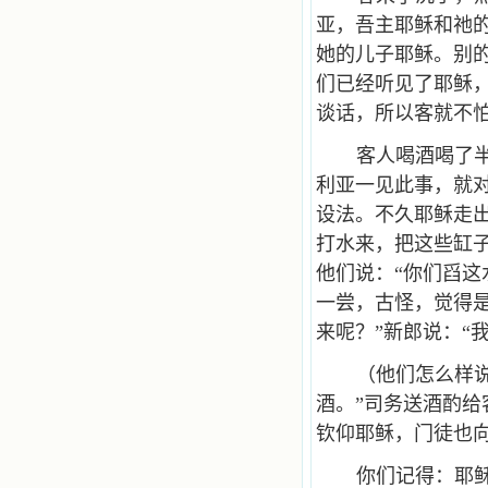
亚，吾主耶稣和祂
她的儿子耶稣。别
们已经听见了耶稣
谈话，所以客就不
客人喝酒喝了
利亚一见此事，就对
设法。不久耶稣走
打水来，把这些缸
他们说：“你们舀这
一尝，古怪，觉得
来呢？”新郎说：“
（他们怎么样
酒。”司务送酒酌
钦仰耶稣，门徒也
你们记得：耶