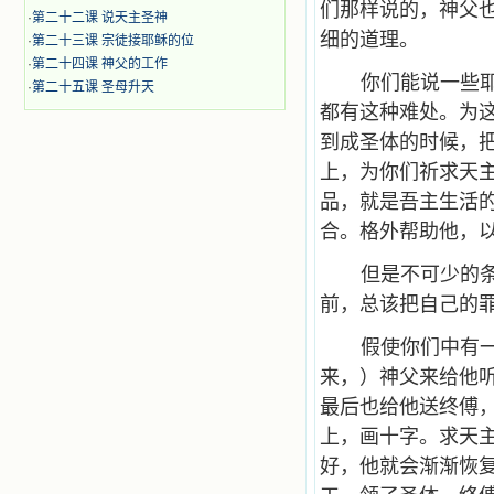
们那样说的，神父
·
第二十二课 说天主圣神
细的道理。
·
第二十三课 宗徒接耶稣的位
·
第二十四课 神父的工作
你们能说一些
·
第二十五课 圣母升天
都有这种难处。为
到成圣体的时候，
上，为你们祈求天
品，就是吾主生活
合。格外帮助他，
但是不可少的
前，总该把自己的
假使你们中有
来，）神父来给他
最后也给他送终傅
上，画十字。求天
好，他就会渐渐恢