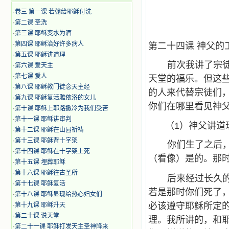
·
卷三 第一课 若翰给耶稣付洗
·
第二课 圣洗
·
第三课 耶稣变水为酒
·
第四课 耶稣治好许多病人
第二十四课 神父的
·
第五课 耶稣讲道理
前次我讲了宗
·
第六课 爱天主
·
第七课 爱人
天堂的福乐。但这
·
第八课 耶稣教门徒念天主经
的人来代替宗徒们
·
第九课 耶稣复活雅依洛的女儿
你们在哪里看见神
·
第十课 耶稣上耶路撒冷为我们受苦
·
第十一课 耶稣讲审判
（1）神父讲道
·
第十二课 耶稣在山园祈祷
·
第十三课 耶稣背十字架
你们生了之后
·
第十四课 耶稣在十字架上死
（看像）是的。那
·
第十五课 埋葬耶稣
·
第十六课 耶稣往古圣所
后来经过长久
·
第十七课 耶稣复活
若是那时你们死了
·
第十八课 耶稣显现给热心妇女们
必该遵守耶稣所定
·
第十九课 耶稣升天
·
第二十课 说天堂
理。我所讲的，和
·
第二十一课 耶稣打发天主圣神降来