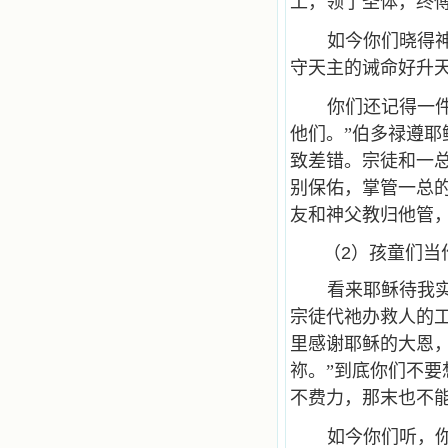
工，领了圣体，终
如今你们晓得
守天主的诫命好升
你们还记得一
他们。”伯多禄遵
致差错。宗徒和一
别保佑，掌管一总
友和神父教归他管
（2）孩童们当
看来耶稣待我
宗徒代祂办救人的
里感谢耶稣的大恩
祢。”到底你们不
不费力，那末也不
如今你们听，