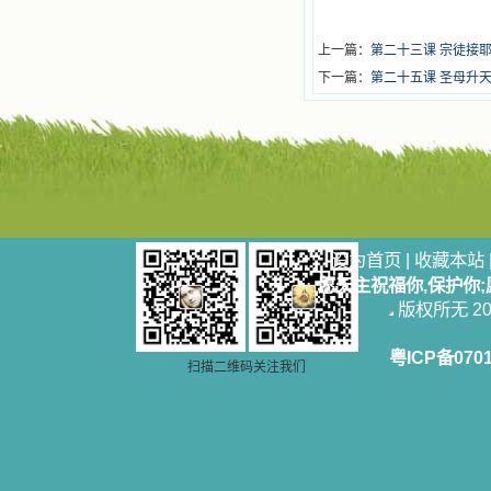
上一篇：
第二十三课 宗徒接
下一篇：
第二十五课 圣母升
设为首页
|
收藏本站
愿天主祝福你,保护你
版权所无 2006
粤ICP备070
扫描二维码关注我们