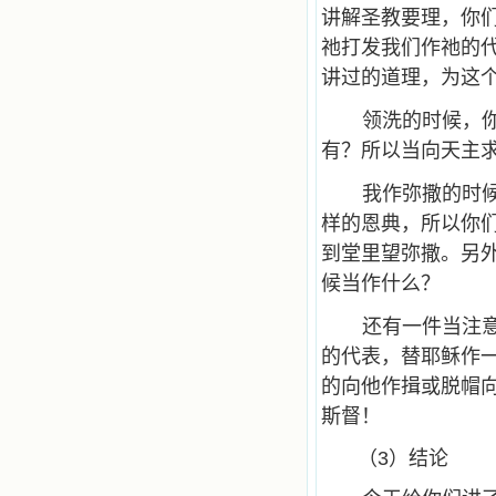
讲解圣教要理，你
祂打发我们作祂的
讲过的道理，为这
领洗的时候，
有？所以当向天主求
我作弥撒的时
样的恩典，所以你
到堂里望弥撒。另
候当作什么？
还有一件当注
的代表，替耶稣作
的向他作揖或脱帽
斯督！
（3）结论