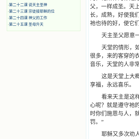
·
第二十二课 说天主圣神
父，一样成圣。天
·
第二十三课 宗徒接耶稣的位
长，成熟，好使我
·
第二十四课 神父的工作
祂也待的好，使它
·
第二十五课 圣母升天
天主圣父愿意
天堂的情形，
很多，来的客穿的
音乐，天堂的人非
这是天堂上大
享福，永远喜乐。
看来天主是这
心呢？就是遵守祂
时你们施恩与人，
罚。”
耶稣又多次劝