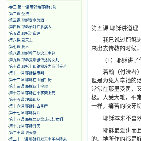
·
卷三 第一课 若翰给耶稣付洗
·
第二课 圣洗
·
第三课 耶稣变水为酒
·
第四课 耶稣治好许多病人
第五课 耶稣讲道理
·
第五课 耶稣讲道理
我已说过耶稣
·
第六课 爱天主
·
第七课 爱人
来出去传教的时候
·
第八课 耶稣教门徒念天主经
（1）耶稣讲了
·
第九课 耶稣复活雅依洛的女儿
·
第十课 耶稣上耶路撒冷为我们受苦
若翰（付洗者
·
第十一课 耶稣讲审判
但是为免人拿祂的
·
第十二课 耶稣在山园祈祷
·
第十三课 耶稣背十字架
常常在那里受罚，
·
第十四课 耶稣在十字架上死
极。人受大难，平
·
第十五课 埋葬耶稣
一样，痛苦的咬牙
·
第十六课 耶稣往古圣所
·
第十七课 耶稣复活
耶稣本来不喜
·
第十八课 耶稣显现给热心妇女们
·
第十九课 耶稣升天
耶稣最爱讲而
·
第二十课 说天堂
的。祂所作的都是
·
第二十一课 耶稣打发天主圣神降来