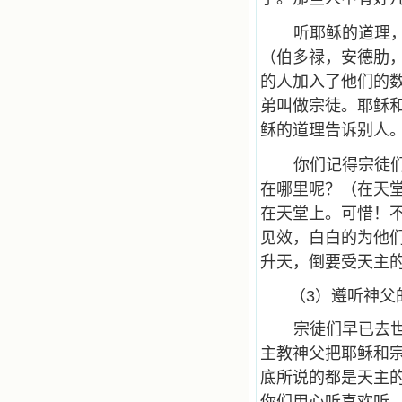
听耶稣的道理
（伯多禄，安德肋
的人加入了他们的
弟叫做宗徒。耶稣
稣的道理告诉别人
你们记得宗徒
在哪里呢？（在天
在天堂上。可惜！
见效，白白的为他
升天，倒要受天主
（3）遵听神父
宗徒们早已去
主教神父把耶稣和
底所说的都是天主