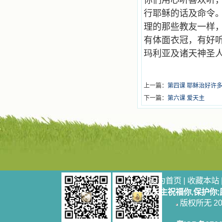
你们用心听喜欢听
行耶稣的话及命令
理的那些教友一样
有体面衣冠，有好
玛利亚及诸天神圣
上一篇：
第四课 耶稣治好许
下一篇：
第六课 爱天主
设为首页
|
收藏本站
愿天主祝福你,保护你
版权所无 2006