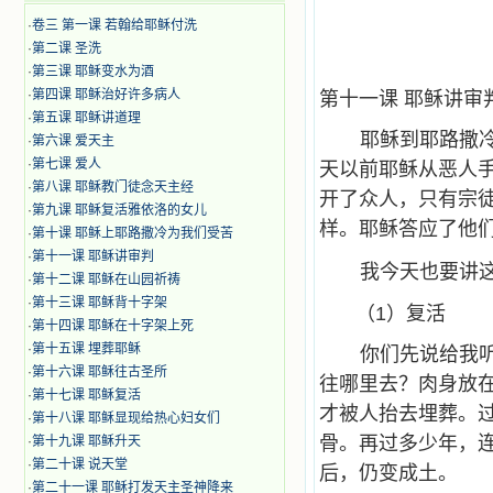
·
卷三 第一课 若翰给耶稣付洗
·
第二课 圣洗
·
第三课 耶稣变水为酒
·
第四课 耶稣治好许多病人
第十一课 耶稣讲审
·
第五课 耶稣讲道理
耶稣到耶路撒
·
第六课 爱天主
·
第七课 爱人
天以前耶稣从恶人
·
第八课 耶稣教门徒念天主经
开了众人，只有宗
·
第九课 耶稣复活雅依洛的女儿
样。耶稣答应了他
·
第十课 耶稣上耶路撒冷为我们受苦
·
第十一课 耶稣讲审判
我今天也要讲
·
第十二课 耶稣在山园祈祷
·
第十三课 耶稣背十字架
（1）复活
·
第十四课 耶稣在十字架上死
·
第十五课 埋葬耶稣
你们先说给我
·
第十六课 耶稣往古圣所
往哪里去？肉身放
·
第十七课 耶稣复活
才被人抬去埋葬。
·
第十八课 耶稣显现给热心妇女们
骨。再过多少年，
·
第十九课 耶稣升天
·
第二十课 说天堂
后，仍变成土。
·
第二十一课 耶稣打发天主圣神降来