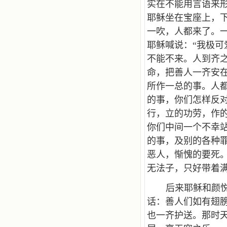
实在不能用言语来
耶稣坐在宝座上，下
一吹，人都来了。
耶稣喊说：“我极可
不能不来。人到齐之
命，把善人一齐安
所作一总的事。人
的事，你们怎样反对
行，立的功劳，作
你们中间一个不幸
的事，及别的各种
恶人，惭愧的要死
无法子，只好带着
后来耶稣和颜
话：善人们如有翅
也一齐护送。那时