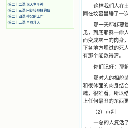
·
第二十二课 说天主圣神
这样我们人在
·
第二十三课 宗徒接耶稣的位
同在坟墓里睡了一
·
第二十四课 神父的工作
·
第二十五课 圣母升天
那一天耶稣要
见，到底耶稣一命
而变成灰土的肉身
下各地方埋过的死
有那个能数得清。
你们记好：耶
那时人的相貌
和很体面的肉身结
魂，很难看。所以
上任何最丑的东西
（2）审判
一总的人复活