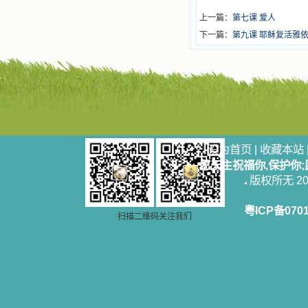
上一篇：
第七课 爱人
下一篇：
第九课 耶稣复活雅
设为首页
|
收藏本站
愿天主祝福你,保护你
版权所无 2006
粤ICP备070
扫描二维码关注我们