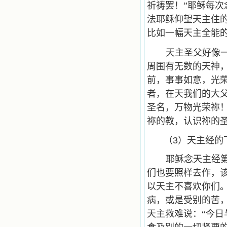
祈祷罢！”耶稣每
法耶稣仰望天主住
比如一幅天主全能
天主圣父好像
周围有无数的天神
前，事事如意，光
者，在天我们的大
圣名，万物光荣祢
祢的教，认识祢的
（3）天主经的
耶稣念天主经
们也要照样去作，
以天主不喜欢你们
病，或是受别的苦
天主救难说：“今日