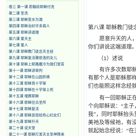
·
卷三 第一课 若翰给耶稣付洗
·
第二课 圣洗
·
第三课 耶稣变水为酒
·
第四课 耶稣治好许多病人
第八课 耶稣教门徒
·
第五课 耶稣讲道理
愿意升天的人
·
第六课 爱天主
·
第七课 爱人
你们讲说这端道理
·
第八课 耶稣教门徒念天主经
（1）述说
·
第九课 耶稣复活雅依洛的女儿
·
第十课 耶稣上耶路撒冷为我们受苦
有许多次数耶
·
第十一课 耶稣讲审判
有那个人是耶稣那
·
第十二课 耶稣在山园祈祷
·
第十三课 耶稣背十字架
们也能照这样念经就
·
第十四课 耶稣在十字架上死
·
第十五课 埋葬耶稣
有一回耶稣正
·
第十六课 耶稣往古圣所
个向耶稣说：“主子
·
第十七课 耶稣复活
我”，同时耶稣抬
·
第十八课 耶稣显现给热心妇女们
美祂及等候祂，有
·
第十九课 耶稣升天
·
第二十课 说天堂
就起始念经说：“
·
第二十一课 耶稣打发天主圣神降来