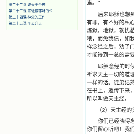
焉。”
·
第二十二课 说天主圣神
·
第二十三课 宗徒接耶稣的位
后来耶稣也想
·
第二十四课 神父的工作
有罪，有不好的私
·
第二十五课 圣母升天
炼狱，地狱，就忧
粮，而免我债，如
样念经之后，劝了
才能得到一总的需要
耶稣念经的时
祈求天主一切的道
一样的话。徒弟记
在书上，遗传下来
所以叫做天主经。
（2）天主经的
你们已经晓得
你们留心听吧！我