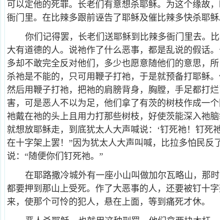
可以定他的死罪。长老们有意想杀耶稣。为这个缘故，
衙门里。在比辣多跟前诬告了耶稣及催比辣多快杀耶稣
你们记得罢，长老们送耶稣到比辣多衙门里去。比
大有道德的人。说祂作了什么恶事，都是乱说的假话。
多却不敢完全反对他们，多少也愿意随他们的意思，所
杀祂是不能的，只可用鞭子打祂，于是就预备打耶稣。
然后用鞭子打祂，把祂的肩膀背身，胸膛，手足都打烂
害，可是恶人不以为足，他们拿了有茨的树枝作成一个
祂戴在祂的头上且用力打那些树枝，好使茨能深入祂脑
就想放耶稣走，到底犹太人大声喊说：‘钉死祂！钉死
在十字架上罢！”因为犹太人大声叫喊，比拉多怕民反
说：“随便你们钉死祂。”
在耶路撒冷城外有一座小山叫做加尔瓦略山，那时
都要押到那山上受死。作了大恶事的人，还要被钉十字
来，使那个可怜的犯人，悬在上面，等到痛死才休。