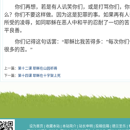
你们再想，若是有人讥笑你们，或是打骂你们，你
么？你们不要这样做。因为这是犯罪的事。如果再有人
所受的凌辱，如同耶稣在恶人中和平的忍耐了一切的苦
平良善。
你们记得这句话罢：“耶稣比我苦得多：”每次你们
很多的苦。”
上一篇：
第十二课 耶稣在山园祈祷
下一篇：
第十四课 耶稣在十字架上死
设为首页
|
收藏本站
|
本站简介
|
站长申明
|
投稿信箱
|
德兰圣乐
|