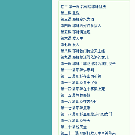
·
卷三 第一课 若翰给耶稣付洗
·
第二课 圣洗
·
第三课 耶稣变水为酒
·
第四课 耶稣治好许多病人
·
第五课 耶稣讲道理
·
第六课 爱天主
·
第七课 爱人
·
第八课 耶稣教门徒念天主经
·
第九课 耶稣复活雅依洛的女儿
·
第十课 耶稣上耶路撒冷为我们受苦
·
第十一课 耶稣讲审判
·
第十二课 耶稣在山园祈祷
·
第十三课 耶稣背十字架
·
第十四课 耶稣在十字架上死
·
第十五课 埋葬耶稣
·
第十六课 耶稣往古圣所
·
第十七课 耶稣复活
·
第十八课 耶稣显现给热心妇女们
·
第十九课 耶稣升天
·
第二十课 说天堂
·
第二十一课 耶稣打发天主圣神降来