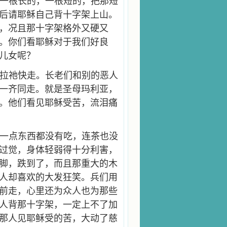
一根长的，一根短的，把那短
后请耶稣自己背十字架上山。
，况且那十字架格外又硬又
。你们看耶稣对于我们好良
儿女呢？
拉祂快走。长老们和别的恶人
一齐同走。就是圣母玛利亚，
。他们看见耶稣受苦，流泪痛
一点东西都没有吃，连茶也没
过觉，身体轻弱得十分利害，
脚，跌到了，而且那重大的木
人却喜欢的大发狂笑。兵们用
前走，心里还为众人也为那些
人背那十字架，一定上不了加
那人见耶稣受的苦，大动了慈