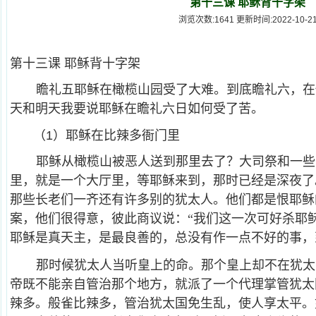
第十三课 耶稣背十字架
浏览次数:1641 更新时间:2022-10-2
第十三课 耶稣背十字架
瞻礼五耶稣在橄榄山园受了大难。到底瞻礼六，在
天和明天我要说耶稣在瞻礼六日如何受了苦。
（1）耶稣在比辣多衙门里
耶稣从橄榄山被恶人送到那里去了？大司祭和一些
里，就是一个大厅里，等耶稣来到，那时已经是深夜了
那些长老们一齐还有许多别的犹太人。他们都是恨耶稣
案，他们很得意，彼此商议说：“我们这一次可好杀耶
耶稣是真天主，是最良善的，总没有作一点不好的事，
那时候犹太人当听皇上的命。那个皇上却不在犹太
帝既不能亲自管治那个地方，就派了一个代理掌管犹太
辣多。般雀比辣多，管治犹太国免生乱，使人享太平。