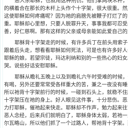
恶人杀耶稣，也就用这种刑罚。他们拿两块木杆，
的横着合在那长的木杆上头作个十字架，很大很重。然
这使耶稣如何疼痛呢？因为祂的肩膀先被鞭子打烂了的
重。耶稣却心里想，只要人脱罪升天，事事我都可忍受
善，好仁慈啊。那有这样的父亲或母亲能如此爱自己的
耶稣背十字架走的时候，有许多兵丁在前头用索子
跟着后头走，想看看耶稣如何死法，可是也有许多好人
耶稣的娘，若望宗徒，玛达利纳和别的一些热心的妇女
哭。说些好话安慰耶稣。
耶稣从瞻礼五晚上以及到瞻礼六午时受难的时候，
有喝，另外还要常常受各样重大的苦，兼之一夜没有睡
所以祂背十字架前行的时候，一碰到石头上，就稳不住
十字架压在祂的身上。好人眼见这件事，十分悲伤。恶
力打耶稣，催祂起来快走。耶稣却不作声，勉力起来往
恶人念经，后来兵们就明白了，耶稣身体太弱，若祂一
尔瓦略山，所以他们抓了一个过路人，帮祂背十字架。