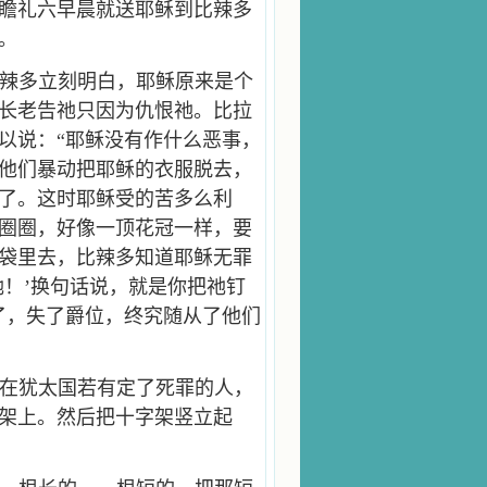
瞻礼六早晨就送耶稣到比辣多
。
辣多立刻明白，耶稣原来是个
长老告祂只因为仇恨祂。比拉
以说：“耶稣没有作什么恶事，
他们暴动把耶稣的衣服脱去，
了。这时耶稣受的苦多么利
圈圈，好像一顶花冠一样，要
袋里去，比辣多知道耶稣无罪
祂！’换句话说，就是你把祂钉
了，失了爵位，终究随从了他们
在犹太国若有定了死罪的人，
架上。然后把十字架竖立起