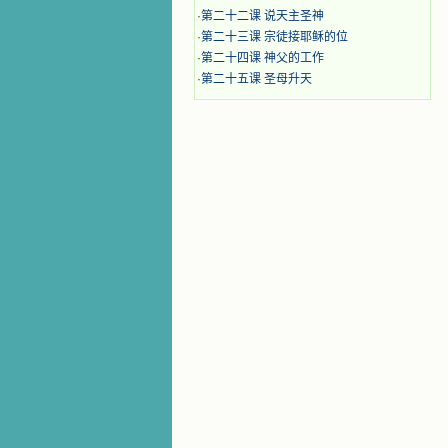
·
第二十二课 说天主圣神
·
第二十三课 宗徒接耶稣的位
·
第二十四课 神父的工作
·
第二十五课 圣母升天