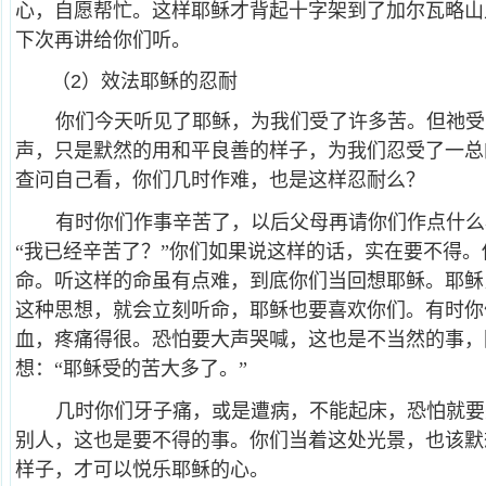
心，自愿帮忙。这样耶稣才背起十字架到了加尔瓦略山
下次再讲给你们听。
（2）效法耶稣的忍耐
你们今天听见了耶稣，为我们受了许多苦。但祂受
声，只是默然的用和平良善的样子，为我们忍受了一总
查问自己看，你们几时作难，也是这样忍耐么？
有时你们作事辛苦了，以后父母再请你们作点什么
“我已经辛苦了？”你们如果说这样的话，实在要不得
命。听这样的命虽有点难，到底你们当回想耶稣。耶稣
这种思想，就会立刻听命，耶稣也要喜欢你们。有时你
血，疼痛得很。恐怕要大声哭喊，这也是不当然的事，
想：“耶稣受的苦大多了。”
几时你们牙子痛，或是遭病，不能起床，恐怕就要
别人，这也是要不得的事。你们当着这处光景，也该默
样子，才可以悦乐耶稣的心。