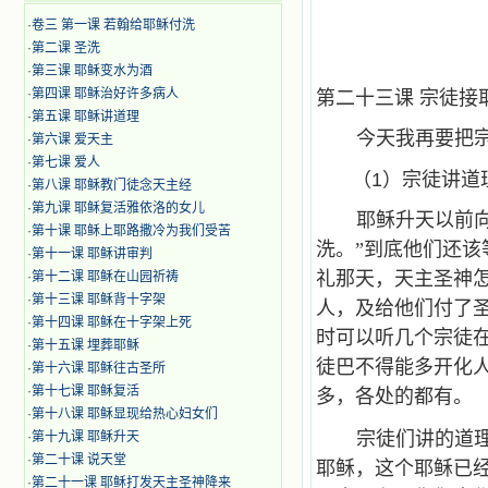
·
卷三 第一课 若翰给耶稣付洗
·
第二课 圣洗
·
第三课 耶稣变水为酒
·
第四课 耶稣治好许多病人
第二十三课 宗徒接
·
第五课 耶稣讲道理
今天我再要把
·
第六课 爱天主
·
第七课 爱人
（1）宗徒讲道
·
第八课 耶稣教门徒念天主经
·
第九课 耶稣复活雅依洛的女儿
耶稣升天以前
·
第十课 耶稣上耶路撒冷为我们受苦
洗。”到底他们还
·
第十一课 耶稣讲审判
礼那天，天主圣神
·
第十二课 耶稣在山园祈祷
·
第十三课 耶稣背十字架
人，及给他们付了
·
第十四课 耶稣在十字架上死
时可以听几个宗徒
·
第十五课 埋葬耶稣
徒巴不得能多开化
·
第十六课 耶稣往古圣所
·
第十七课 耶稣复活
多，各处的都有。
·
第十八课 耶稣显现给热心妇女们
宗徒们讲的道
·
第十九课 耶稣升天
·
第二十课 说天堂
耶稣，这个耶稣已
·
第二十一课 耶稣打发天主圣神降来