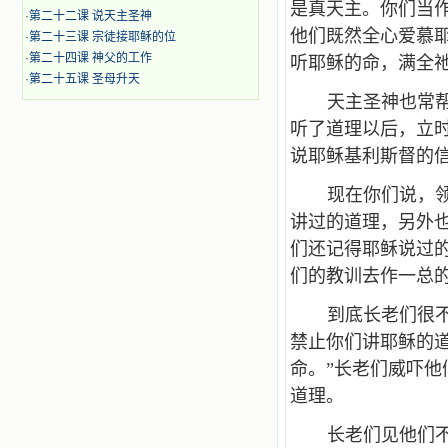
是真天主。你们当
·
第二十二课 说天主圣神
他们既然全心爱慕
·
第二十三课 宗徒接耶稣的位
·
第二十四课 神父的工作
听耶稣的命，满全
·
第二十五课 圣母升天
天主圣神也常
听了道理以后，立
说耶稣基利斯督的
现在你们说，
讲过的道理，另外
们还记得耶稣说过
们的教训去作一总
到底长老们很
禁止你们讲耶稣的道
命。”长老们威吓他
道理。
长老们见他们