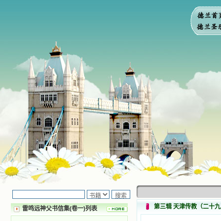
第三辑 天津传教（二十
雷鸣远神父书信集(卷一)列表