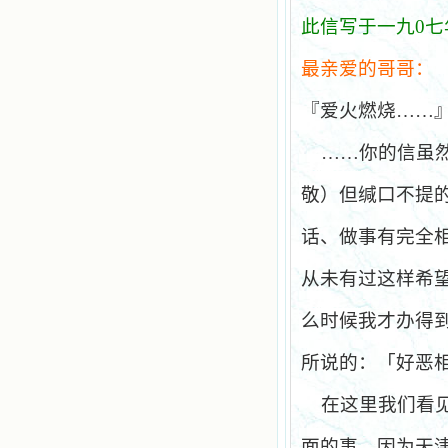
此信写于一九
0
七
最亲爱的哥哥：
『爱火燃烧……
……你的信虽
敬）但缄口不提
话、做事有完全
从未有过这样希
么时候我才办得
所说的：「好恶
在这里我们看
面的事，因为天