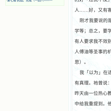
·
第七辑 抗战。完成（一四八——一
人……好，又有
刚才我要说的
学等；总之，要
有人要求我不效
人傅油等圣事的
思）。
我「以为」在
有真理。祂曾说
昨天由一位热心
中给我重提到。