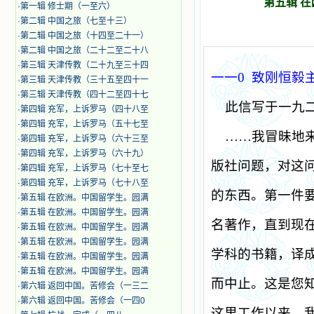
第五辑 
·
第一辑 修士期（一至六）
·
第二辑 中国之旅（七至十三）
·
第二辑 中国之旅（十四至二十一）
·
第二辑 中国之旅（二十二至二十八
·
第三辑 天津传教（二十九至三十四
一一
0
致刚恒毅
·
第三辑 天津传教（三十五至四十一
·
第三辑 天津传教（四十二至四十七
此信写于一九
·
第四辑 充军，上诉罗马（四十八至
·
第四辑 充军，上诉罗马（五十七至
……我冒昧地
·
第四辑 充军，上诉罗马（六十三至
·
第四辑 充军，上诉罗马（六十九）
版社问题，对这
·
第四辑 充军，上诉罗马（七十至七
·
第四辑 充军，上诉罗马（七十八至
的东西。第一件
·
第五辑 在欧洲。中国留学生。园满
·
第五辑 在欧洲。中国留学生。园满
名著作，直到现
·
第五辑 在欧洲。中国留学生。园满
·
第五辑 在欧洲。中国留学生。园满
学科的书籍，译
·
第五辑 在欧洲。中国留学生。园满
·
第五辑 在欧洲。中国留学生。园满
而中止。这是您
·
第六辑 返回中国。苦修会（一三二
·
第六辑 返回中国。苦修会（一四0
这里工作以来，