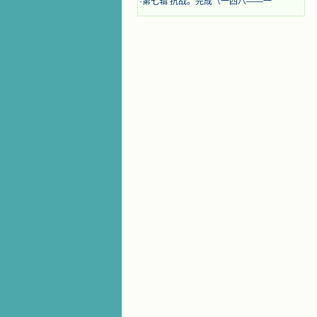
·
第七辑 抗战。完成（一四八——一