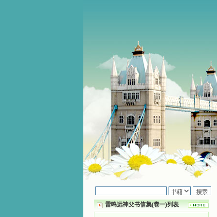
雷鸣远神父书信集(卷一)列表