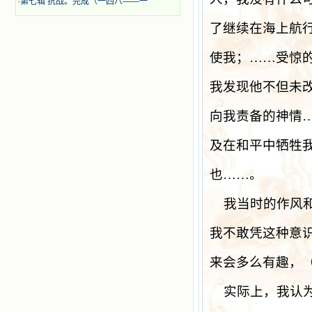
·
第七辑 抗战。完成（一四八——一
了继续在海上航
使我；……受惊
我发现他不但未
向我责备的神情
及在和平中牺牲
也……。
我当时的作风
我不敢凭这种意
来会多么有趣，
实际上，我认