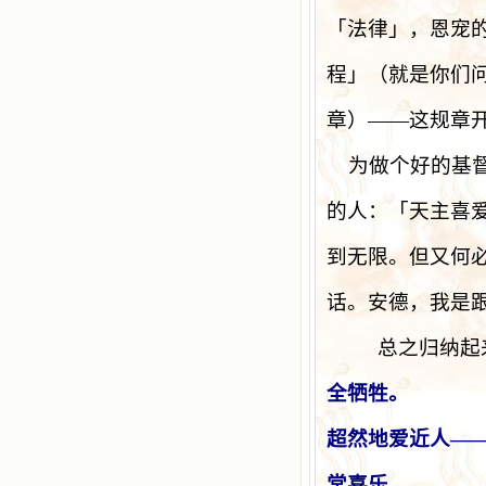
「法律」，恩宠
程」（就是你们
章）
——
这规章
为做个好的基
的人：「天主喜
到无限。但又何
话。安德，我是
总之归纳起
全牺牲。
超然地爱近人
—
常喜乐。