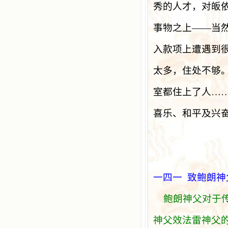
秀的人才，对皈
事物之上
——
当
入款项上遭遇到
太多，住处不够
室都住上了人…
喜乐、和平及兴
一四一
致鲍朗神
鲍朗神父对于
神父效法雷神父