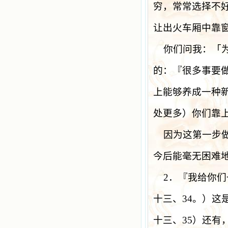
穷，常常选择不
让出火车厢中靠
你们问我：「
的：『很多事要
上能够养成一种
处更多）你们靠
因为这第一步
今后能毫无困难
2
．『我给你们
十三、
34
。）这
十三、
35
）还有