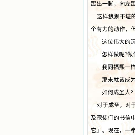
踢出一脚，向左
这样狼狈不堪
个有力的动作，
这位伟大的
怎样做呢
?
做
我同福熙一
那末就该成
如何成圣人
?
对于成圣，对
及宗徒们的书信
它」。现在，一