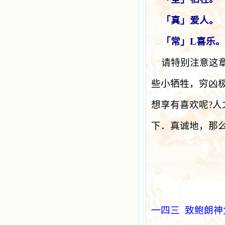
「真」爱人。
「常」
L
喜乐。
请特别注意这
些小牺牲，穷凶
想享有喜欢呢
?
人
下．真诚地，那
一四三
致鲍朗神