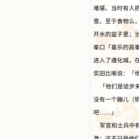
难堪。当时有人
雪。至于食物么
开水的盆子里；
峯口「喜乐的高
进入了遵化城，
奖田比喻说：「
「他们是徒步
没有一个蹦儿（
吧……」
军官和士兵中
激；这不只是他