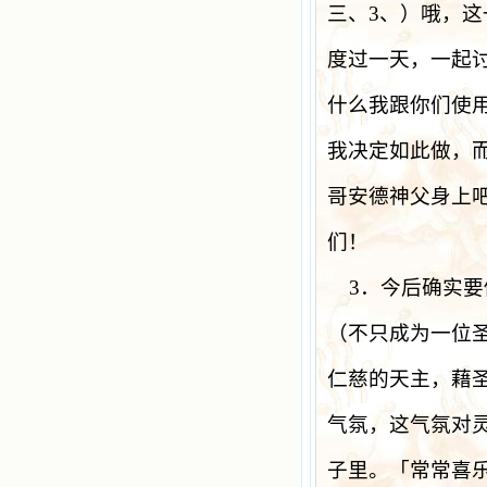
三、
3
、）哦，这
度过一天，一起
什么我跟你们使
我决定如此做，
哥安德神父身上
们！
3
．今后确实要
（不只成为一位
仁慈的天主，藉
气氛，这气氛对
子里。「常常喜