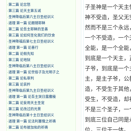
·
第二篇 论忿怒
子圣神是一个天主
·
第三篇 论天主第五诫
神不受造，圣父无
·
圣神降临后第六主日圣经训义
·
道理 第一篇 论跟随耶稣
然而不是三个永远
·
第二篇 论吾主耶稣的圣善
·
第三篇 论如何圣化我们的饮食
一个不受造，一个
·
圣神降福后第七主日圣经训义
全能，是一个全能
·
道理 第一篇 论善行
·
第二篇 论假先知
到底是一个天主，
·
第三篇 论地狱
·
圣神降临后第八主日圣经训义
子爷，到底是一个
·
道理 第一篇 论世俗子及光明子之
主，是主子爷，公
·
第二篇 论私审判
·
第三篇 论哀矜
造，不受生于其他
·
圣神降临后第九主日圣经训义
·
道理 第一篇 论吾主哭日露撒稜
受生，不受造，却
·
第二篇 论妄用天主圣宠
不是三个圣子，一
·
第三篇 论改过的光景
·
圣神降临后第十主日圣经训义
到底三位自己同是
·
道理 第一篇 论法利塞俄之祈祷
·
第二篇 论布彼加佑的祈祷
位，三位于一体。.