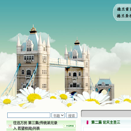
第二篇 论天主圣三
往迅万民 第三集(传统弟兄录
入 若望校阅)列表