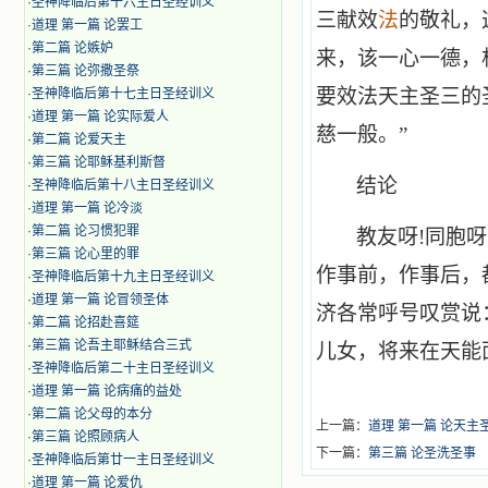
·
圣神降临后第十六主日圣经训义
三献效
法
的敬礼，
·
道理 第一篇 论罢工
·
第二篇 论嫉妒
来，该一心一德，
·
第三篇 论弥撒圣祭
要效法天主圣三的
·
圣神降临后第十七主日圣经训义
·
道理 第一篇 论实际爱人
慈一般。”
·
第二篇 论爱天主
·
第三篇 论耶稣基利斯督
结论
·
圣神降临后第十八主日圣经训义
·
道理 第一篇 论冷淡
·
第二篇 论习惯犯罪
教友呀!同胞
·
第三篇 论心里的罪
作事前，作事后，
·
圣神降临后第十九主日圣经训义
·
道理 第一篇 论冒领圣体
济各常呼号叹赏说
·
第二篇 论招赴喜筵
·
第三篇 论吾主耶稣结合三式
儿女，将来在天能
·
圣神降临后第二十主日圣经训义
·
道理 第一篇 论病痛的益处
·
第二篇 论父母的本分
上一篇：
道理 第一篇 论天主
·
第三篇 论照顾病人
下一篇：
第三篇 论圣洗圣事
·
圣神降临后第廿一主日圣经训义
·
道理 第一篇 论爱仇