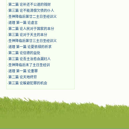
·
第二篇 论补还不公道的钱财
·
第三篇 论不能清偿欠债的仆人
·
圣神降临后第廿二主日圣经训义
·
道理 第一篇 论虚言
·
第二篇 论人民对于国家的本分
·
第三篇 论对于天主的本分
·
圣神降临后第廿三主日圣经训义
·
道理 第一篇 论夏依禄的祈求
·
第二篇 论信德的益处
·
第三篇 论吾主治愈血漏妇人
·
圣神降临后末了主日圣经训
·
道理 第一篇 论重罪
·
第二篇 论天地终穷
·
第三篇 论躲避犯罪的机会