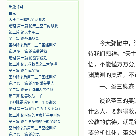
·
出版许可
·
目录
·
天主圣三瞻礼圣经训义
·
道理 第一篇 论天主圣三的恩爱
·
第二篇 论天主圣三
·
第三篇 论圣洗圣事
今天弥撒中，
·
圣神降临后第二主日圣经训义
·
道理 第一篇 论富翁设筵
待我们慈祥。”天
·
道理 第一篇 论富翁设筵
悟，不能懂万万分
·
第二篇 论进教救灵之三大阻碍
·
第三篇 论圣体圣筵
渊莫测的奥理，不
·
圣神降临后第三主日圣经训义
·
道理 第一篇 论耶稣爱慕罪人
一、
圣三奥迹
·
第二篇 论天主待罪人的仁慈
·
第三篇 论善牧与亡羊
谈论圣三的奥
·
圣神降福后第四主日圣经训义
·
道理 第一篇 论行事为主及不为主
什么人，要想得救
·
第二篇 论时候的宝贵并善用时候
公教的信德，就是
·
第三篇 论圣伯多禄的渔船圣教会
·
圣神降临后第五主日圣经训义
要分析性体，圣父
·
道理 第一篇 论恕仇