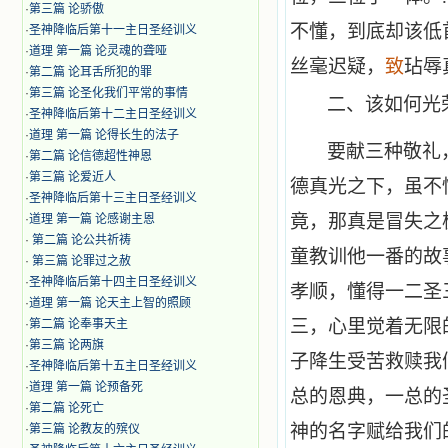
·
第三篇 论骄傲
不懂，到底却该低
·
圣神降临后第十一主日圣经训义
·
道理 第一篇 论灵魂的聋哑
丝毫迟疑，
致
玷辱
·
第二篇 论耳舌所犯的罪
·
第三篇 论圣化我们平常的事情
二、
该如何光
·
圣神降临后第十二主日圣经训义
·
道理 第一篇 论得长生的法子
要献三种敬礼
·
第二篇 论信德超性神恩
·
第三篇 论爱近人
德真光之下，虽不
·
圣神降临后第十三主日圣经训义
竟，那真是冒失之
·
道理 第一篇 论感谢主恩
·
第二篇 论公共祈祷
童教训他一番的故
·
第三篇 论罪过之赦
·
圣神降临后第十四主日圣经训义
孝顺，懂得一二圣
·
道理 第一篇 论天主上智的照顾
三，心里觉着无限
·
第二篇 论奉事天主
·
第三篇 论两旗
子降生受苦救赎我
·
圣神降临后第十五主日圣经训义
·
道理 第一篇 论预备死
总的恩典，一总的
·
第二篇 论死亡
神的名字赋给我们
·
第三篇 论教友的殡仪