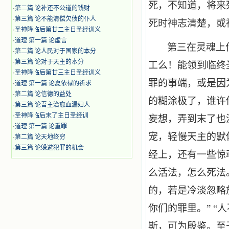
死，不知道，将来
·
第二篇 论补还不公道的钱财
·
第三篇 论不能清偿欠债的仆人
死时神志清楚，或
·
圣神降临后第廿二主日圣经训义
·
道理 第一篇 论虚言
第三在灵魂上
·
第二篇 论人民对于国家的本分
·
第三篇 论对于天主的本分
工么！能领到临终
·
圣神降临后第廿三主日圣经训义
罪的事端，或是因
·
道理 第一篇 论夏依禄的祈求
·
第二篇 论信德的益处
的糊涂极了，谁许
·
第三篇 论吾主治愈血漏妇人
·
圣神降临后末了主日圣经训
妄想，弄到末了也
·
道理 第一篇 论重罪
宠，轻慢天主的默
·
第二篇 论天地终穷
·
第三篇 论躲避犯罪的机会
经上，还有一些惊
么活法，怎么死法
的，若是冷淡忽略
你们的罪里。” 
斯，可为殷鉴。至