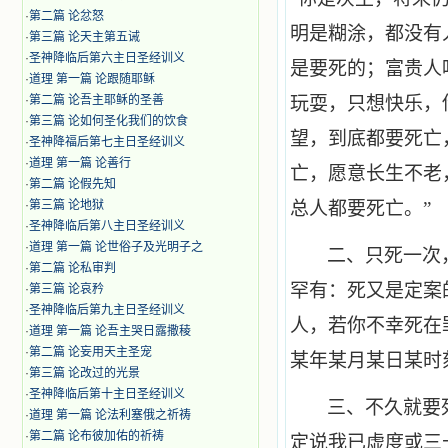
·
第二篇 论忿怒
明是糊涂，都没有
·
第三篇 论天主第五诫
·
圣神降临后第六主日圣经训义
是要死的；富贵人
·
道理 第一篇 论跟随耶稣
·
第二篇 论吾主耶稣的圣善
玩耍，只想快乐，
·
第三篇 论如何圣化我们的饮食
望，到底都要死亡
·
圣神降福后第七主日圣经训义
·
道理 第一篇 论善行
亡，愿意长生不老
·
第二篇 论假先知
·
第三篇 论地狱
总人都要死亡。”
·
圣神降临后第八主日圣经训义
·
道理 第一篇 论世俗子及光明子之
二、只死一次
·
第二篇 论私审判
罕有：死又是定案
·
第三篇 论哀矜
·
圣神降临后第九主日圣经训义
人，若你不幸死在
·
道理 第一篇 论吾主哭日露撒稜
·
第二篇 论妄用天主圣宠
某年某月某日某时
·
第三篇 论改过的光景
·
圣神降临后第十主日圣经训义
三、不久就要
·
道理 第一篇 论法利塞俄之祈祷
·
第二篇 论布彼加佑的祈祷
定说我已虚度或三