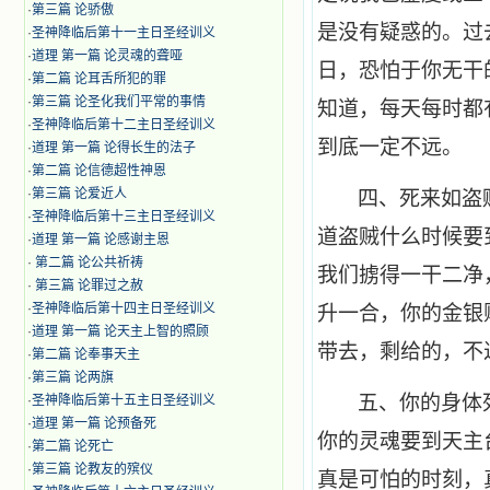
·
第三篇 论骄傲
是没有疑惑的。过
·
圣神降临后第十一主日圣经训义
·
道理 第一篇 论灵魂的聋哑
日，恐怕于你无干
·
第二篇 论耳舌所犯的罪
·
第三篇 论圣化我们平常的事情
知道，每天每时都
·
圣神降临后第十二主日圣经训义
到底一定不远。
·
道理 第一篇 论得长生的法子
·
第二篇 论信德超性神恩
·
第三篇 论爱近人
四、死来如盗
·
圣神降临后第十三主日圣经训义
道盗贼什么时候要到
·
道理 第一篇 论感谢主恩
·
第二篇 论公共祈祷
我们掳得一干二净
·
第三篇 论罪过之赦
·
圣神降临后第十四主日圣经训义
升一合，你的金银
·
道理 第一篇 论天主上智的照顾
带去，剩给的，不
·
第二篇 论奉事天主
·
第三篇 论两旗
五、你的身体
·
圣神降临后第十五主日圣经训义
·
道理 第一篇 论预备死
你的灵魂要到天主
·
第二篇 论死亡
·
第三篇 论教友的殡仪
真是可怕的时刻，