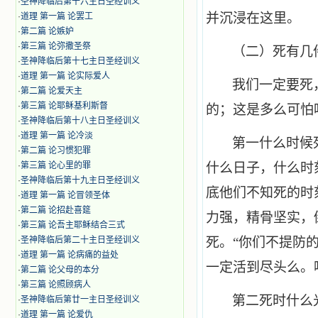
·
圣神降临后第十六主日圣经训义
并沉浸在这里。
·
道理 第一篇 论罢工
·
第二篇 论嫉妒
·
第三篇 论弥撒圣祭
（二）死有几
·
圣神降临后第十七主日圣经训义
·
道理 第一篇 论实际爱人
我们一定要死
·
第二篇 论爱天主
·
第三篇 论耶稣基利斯督
的；这是多么可怕
·
圣神降临后第十八主日圣经训义
·
道理 第一篇 论冷淡
第一什么时候
·
第二篇 论习惯犯罪
·
第三篇 论心里的罪
什么日子，什么时
·
圣神降临后第十九主日圣经训义
底他们不知死的时
·
道理 第一篇 论冒领圣体
·
第二篇 论招赴喜筵
力强，精骨坚实，
·
第三篇 论吾主耶稣结合三式
·
圣神降临后第二十主日圣经训义
死。“你们不提防
·
道理 第一篇 论病痛的益处
一定活到尽头么。
·
第二篇 论父母的本分
·
第三篇 论照顾病人
第二死时什么
·
圣神降临后第廿一主日圣经训义
·
道理 第一篇 论爱仇