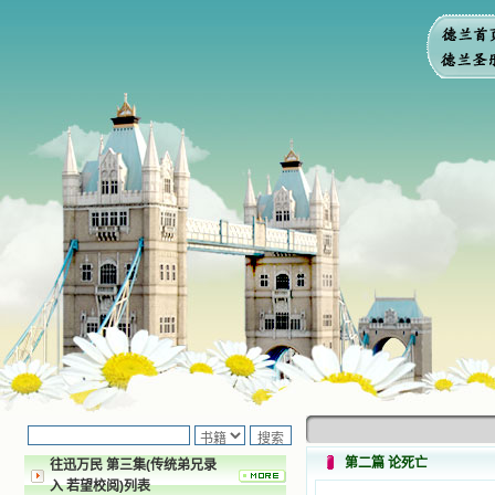
第二篇 论死亡
往迅万民 第三集(传统弟兄录
入 若望校阅)列表