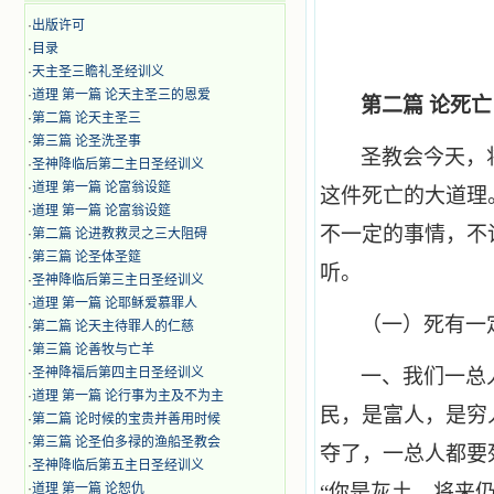
·
出版许可
·
目录
·
天主圣三瞻礼圣经训义
·
道理 第一篇 论天主圣三的恩爱
第二篇 论死亡
·
第二篇 论天主圣三
·
第三篇 论圣洗圣事
圣教会今天，
·
圣神降临后第二主日圣经训义
·
道理 第一篇 论富翁设筵
这件死亡的大道理
·
道理 第一篇 论富翁设筵
不一定的事情，不
·
第二篇 论进教救灵之三大阻碍
·
第三篇 论圣体圣筵
听。
·
圣神降临后第三主日圣经训义
·
道理 第一篇 论耶稣爱慕罪人
（一）死有一
·
第二篇 论天主待罪人的仁慈
·
第三篇 论善牧与亡羊
·
圣神降福后第四主日圣经训义
一、我们一总
·
道理 第一篇 论行事为主及不为主
民，是富人，是穷
·
第二篇 论时候的宝贵并善用时候
·
第三篇 论圣伯多禄的渔船圣教会
夺了，一总人都要
·
圣神降临后第五主日圣经训义
·
道理 第一篇 论恕仇
“你是灰土，将来