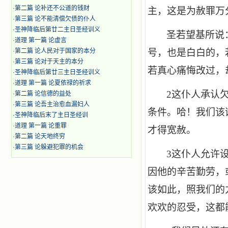
·
第二篇 论补还不公道的钱财
主，这是为赦罪万
·
第三篇 论不能清偿欠债的仆人
·
圣神降临后第廿二主日圣经训义
圣若望基所说
·
道理 第一篇 论虚言
·
第二篇 论人民对于国家的本分
号，也是白白的，
·
第三篇 论对于天主的本分
若真心痛悔改过，
·
圣神降临后第廿三主日圣经训义
·
道理 第一篇 论夏依禄的祈求
2
这仆人承认
·
第二篇 论信德的益处
·
第三篇 论吾主治愈血漏妇人
条件。哈！我们该
·
圣神降临后末了主日圣经训
·
道理 第一篇 论重罪
才得宽赦。
·
第二篇 论天地终穷
·
第三篇 论躲避犯罪的机会
3
这仆人允许设
因他的辛苦勤劳，
该如此，照我们的
欢欢的忍受，这都