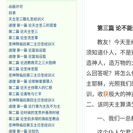
·
出版许可
·
目录
·
天主圣三瞻礼圣经训义
·
道理 第一篇 论天主圣三的恩爱
第三篇 论不
·
第二篇 论天主圣三
·
第三篇 论圣洗圣事
教友！今天圣
·
圣神降临后第二主日圣经训义
·
道理 第一篇 论富翁设筵
须知道仆人，不是
·
道理 第一篇 论富翁设筵
造神人，造万物的
·
第二篇 论进教救灵之三大阻碍
·
第三篇 论圣体圣筵
么回答呢？将怎么
·
圣神降临后第三主日圣经训义
·
道理 第一篇 论耶稣爱慕罪人
主耶稣，光照我们
·
第二篇 论天主待罪人的仁慈
训，收
获
极大的神
·
第三篇 论善牧与亡羊
·
圣神降福后第四主日圣经训义
二、该同天主算清
·
道理 第一篇 论行事为主及不为主
·
第二篇 论时候的宝贵并善用时候
一、我们一总
·
第三篇 论圣伯多禄的渔船圣教会
·
圣神降临后第五主日圣经训义
·
道理 第一篇 论恕仇
这个仆人欠君