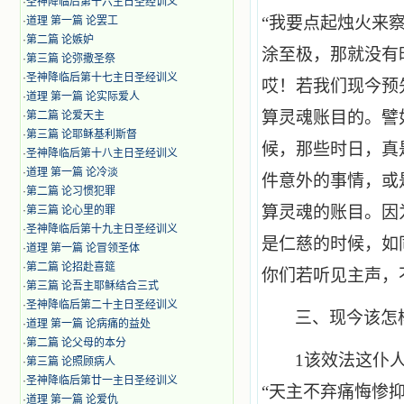
·
圣神降临后第十六主日圣经训义
“我要点起烛火来
·
道理 第一篇 论罢工
·
第二篇 论嫉妒
涂至极，那就没有
·
第三篇 论弥撒圣祭
·
圣神降临后第十七主日圣经训义
哎！若我们现今预
·
道理 第一篇 论实际爱人
算灵魂账目的。譬
·
第二篇 论爱天主
·
第三篇 论耶稣基利斯督
候，那些时日，真
·
圣神降临后第十八主日圣经训义
·
道理 第一篇 论冷淡
件意外的事情，或
·
第二篇 论习惯犯罪
算灵魂的账目。因
·
第三篇 论心里的罪
·
圣神降临后第十九主日圣经训义
是仁慈的时候，如同
·
道理 第一篇 论冒领圣体
·
第二篇 论招赴喜筵
你们若听见主声，
·
第三篇 论吾主耶稣结合三式
·
圣神降临后第二十主日圣经训义
三、现今该怎
·
道理 第一篇 论病痛的益处
·
第二篇 论父母的本分
1
该效法这仆
·
第三篇 论照顾病人
·
圣神降临后第廿一主日圣经训义
“天主不弃痛悔惨
·
道理 第一篇 论爱仇