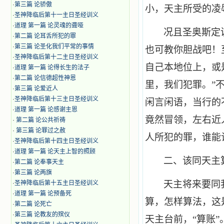
·
第三篇 论骄傲
小，天主所受的凌
·
圣神降临后第十一主日圣经训义
·
道理 第一篇 论灵魂的聋哑
况且圣奥斯定
·
第二篇 论耳舌所犯的罪
·
第三篇 论圣化我们平常的事情
也可教你胆战吧！
·
圣神降临后第十二主日圣经训义
自己本地位上，或
·
道理 第一篇 论得长生的法子
·
第二篇 论信德超性神恩
里，我们犯罪。”
·
第三篇 论爱近人
·
圣神降临后第十三主日圣经训义
闲言闲语，当行的
·
道理 第一篇 论感谢主恩
竟然冒领，左右近
·
第二篇 论公共祈祷
·
第三篇 论罪过之赦
人所犯的罪，谁能
·
圣神降临后第十四主日圣经训义
·
道理 第一篇 论天主上智的照顾
二、该同天主
·
第二篇 论奉事天主
·
第三篇 论两旗
天主将来要同
·
圣神降临后第十五主日圣经训义
·
道理 第一篇 论预备死
算，怎样算法，这
·
第二篇 论死亡
·
第三篇 论教友的殡仪
天主台前，“算账