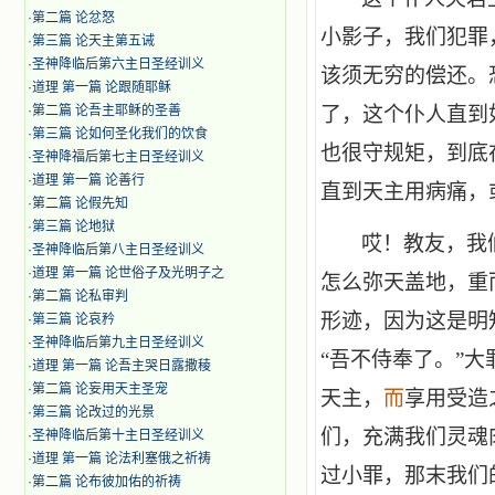
·
第二篇 论忿怒
小影子，我们犯罪
·
第三篇 论天主第五诫
·
圣神降临后第六主日圣经训义
该须无穷的偿还。
·
道理 第一篇 论跟随耶稣
·
第二篇 论吾主耶稣的圣善
了，这个仆人直到
·
第三篇 论如何圣化我们的饮食
也很守规矩，到底
·
圣神降福后第七主日圣经训义
·
道理 第一篇 论善行
直到天主用病痛，
·
第二篇 论假先知
·
第三篇 论地狱
哎！教友，我
·
圣神降临后第八主日圣经训义
·
道理 第一篇 论世俗子及光明子之
怎么弥天盖地，重
·
第二篇 论私审判
形迹，因为这是明
·
第三篇 论哀矜
·
圣神降临后第九主日圣经训义
“吾不侍奉了。”
·
道理 第一篇 论吾主哭日露撒稜
·
第二篇 论妄用天主圣宠
天主，
而
享用受造
·
第三篇 论改过的光景
们，充满我们灵魂
·
圣神降临后第十主日圣经训义
·
道理 第一篇 论法利塞俄之祈祷
过小罪，那末我们
·
第二篇 论布彼加佑的祈祷