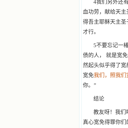
4
我们另外还
血功劳，献给天主
得吾主耶稣天主圣
才行。
5
不要忘记一
债的人， 就是宽
然起头似乎得了宽
宽免
我们，照我们
你。”
结论
教友呀！我们
真心宽免得罪你们