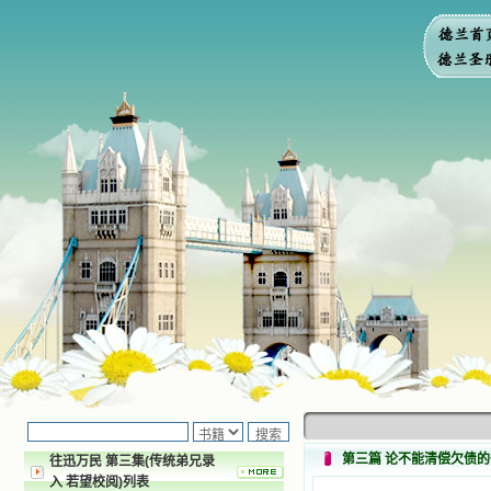
第三篇 论不能清偿欠债
往迅万民 第三集(传统弟兄录
入 若望校阅)列表