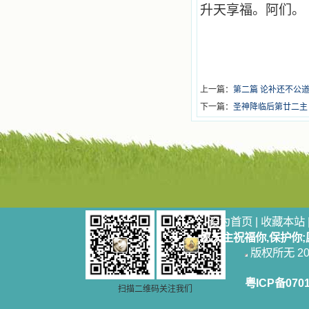
升天享福。阿们。
上一篇：
第二篇 论补还不公
下一篇：
圣神降临后第廿二主
设为首页
|
收藏本站
愿天主祝福你,保护你
版权所无 2006
粤ICP备070
扫描二维码关注我们