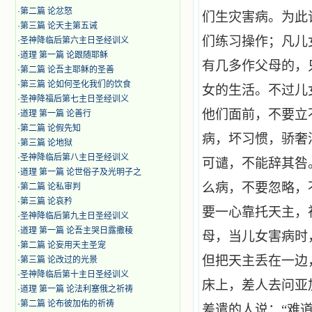
·
第二篇 论忿怒
们生灾害病。为此
·
第三篇 论天主第五诫
们练习操作；凡儿
·
圣神降临后第六主日圣经训义
·
道理 第一篇 论跟随耶稣
有几多作父母的，
·
第二篇 论吾主耶稣的圣善
·
第三篇 论如何圣化我们的饮食
女的生活。不过儿
·
圣神降福后第七主日圣经训义
他们面前，不要立
·
道理 第一篇 论善行
·
第二篇 论假先知
病，坏习惯，骄奢
·
第三篇 论地狱
·
圣神降临后第八主日圣经训义
可谴，不能辞其咎
·
道理 第一篇 论世俗子及光明子之
么病，不要忽略，
·
第二篇 论私审判
·
第三篇 论哀矜
要一心靠托天主，
·
圣神降临后第九主日圣经训义
·
道理 第一篇 论吾主哭日露撒稜
母，当儿女害病时
·
第二篇 论妄用天主圣宠
但把天主丢在一边
·
第三篇 论改过的光景
·
圣神降临后第十主日圣经训义
床上，差人去问亚
·
道理 第一篇 论法利塞俄之祈祷
·
第二篇 论布彼加佑的祈祷
差遣的人说：“难