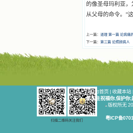
的像圣母玛利亚，
从父母的命令。”
上一篇：
道理 第一篇 论病痛
下一篇：
第三篇 论照顾病人
设为首页
|
收藏本站
愿天主祝福你,保护你
版权所无 2006
粤ICP备070
扫描二维码关注我们