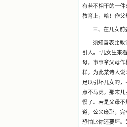
有若不相干的一件
教育上，哈！作父
三、在儿女前
须知善表比教
引人。”儿女生来
母，事事拿父母作
样。为此某诗人说
足以引坏儿女的，
点不马虎，那末儿
慢了。若是父母不
道，公义廉耻，完
恐怕比你还要坏。