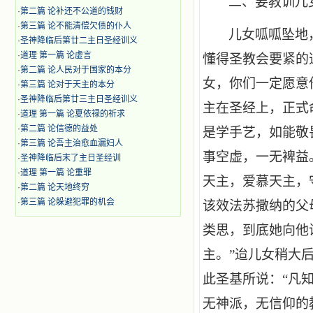
二、要教训儿
·
第二篇 论补还不公道的钱财
·
第三篇 论不能清偿欠债的仆人
儿女呱呱坠地
·
圣神降临后第廿二主日圣经训义
·
道理 第一篇 论虚言
懂得圣教会要紧的
·
第二篇 论人民对于国家的本分
女，你们一定愿意
·
第三篇 论对于天主的本分
·
圣神降临后第廿三主日圣经训义
主在圣经上，正式
·
道理 第一篇 论夏依禄的祈求
·
第二篇 论信德的益处
是学手艺，如能敬
·
第三篇 论吾主治愈血漏妇人
事空虚，一无裨益
·
圣神降临后末了主日圣经训
·
道理 第一篇 论重罪
天主，爱慕天主，
·
第二篇 论天地终穷
·
第三篇 论躲避犯罪的机会
该效法苏撒纳的父
类思，到底她向他
主。”迨儿女稍大
此圣基所说：“凡
无神派，无信仰的