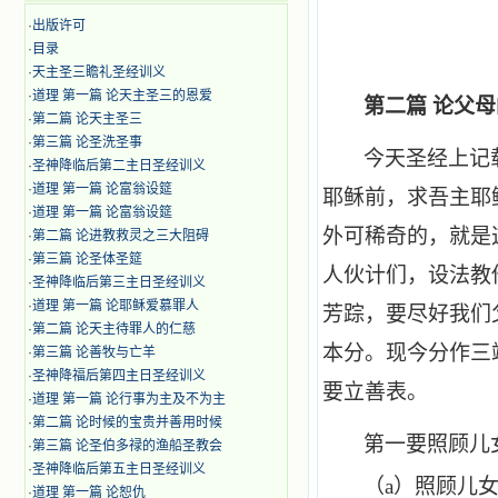
·
出版许可
·
目录
·
天主圣三瞻礼圣经训义
·
道理 第一篇 论天主圣三的恩爱
第二篇 论父
·
第二篇 论天主圣三
·
第三篇 论圣洗圣事
今天圣经上记
·
圣神降临后第二主日圣经训义
·
道理 第一篇 论富翁设筵
耶稣前，求吾主耶
·
道理 第一篇 论富翁设筵
外可稀奇的，就是
·
第二篇 论进教救灵之三大阻碍
·
第三篇 论圣体圣筵
人伙计们，设法教
·
圣神降临后第三主日圣经训义
·
道理 第一篇 论耶稣爱慕罪人
芳踪，要尽好我们
·
第二篇 论天主待罪人的仁慈
本分。现今分作三
·
第三篇 论善牧与亡羊
·
圣神降福后第四主日圣经训义
要立善表。
·
道理 第一篇 论行事为主及不为主
·
第二篇 论时候的宝贵并善用时候
第一要照顾儿
·
第三篇 论圣伯多禄的渔船圣教会
·
圣神降临后第五主日圣经训义
（a）
照顾儿
·
道理 第一篇 论恕仇