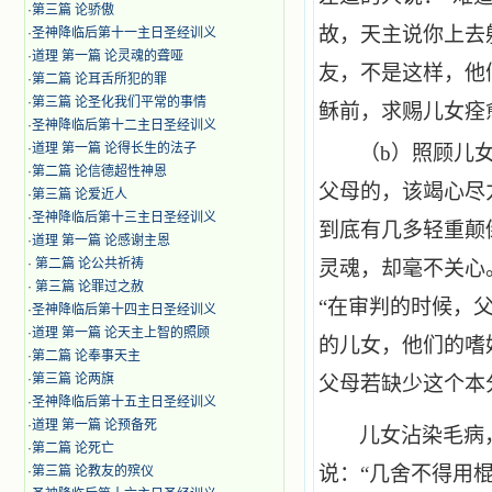
·
第三篇 论骄傲
故，天主说你上去
·
圣神降临后第十一主日圣经训义
·
道理 第一篇 论灵魂的聋哑
友，不是这样，他
·
第二篇 论耳舌所犯的罪
·
第三篇 论圣化我们平常的事情
稣前，求赐儿女痊
·
圣神降临后第十二主日圣经训义
·
道理 第一篇 论得长生的法子
（b）
照顾儿
·
第二篇 论信德超性神恩
父母的，该竭心尽
·
第三篇 论爱近人
·
圣神降临后第十三主日圣经训义
到底有几多轻重颠
·
道理 第一篇 论感谢主恩
·
第二篇 论公共祈祷
灵魂，却毫不关心
·
第三篇 论罪过之赦
“在审判的时候，
·
圣神降临后第十四主日圣经训义
·
道理 第一篇 论天主上智的照顾
的儿女，他们的嗜
·
第二篇 论奉事天主
·
第三篇 论两旗
父母若缺少这个本
·
圣神降临后第十五主日圣经训义
·
道理 第一篇 论预备死
儿女沾染毛病
·
第二篇 论死亡
说：“几舍不得用
·
第三篇 论教友的殡仪