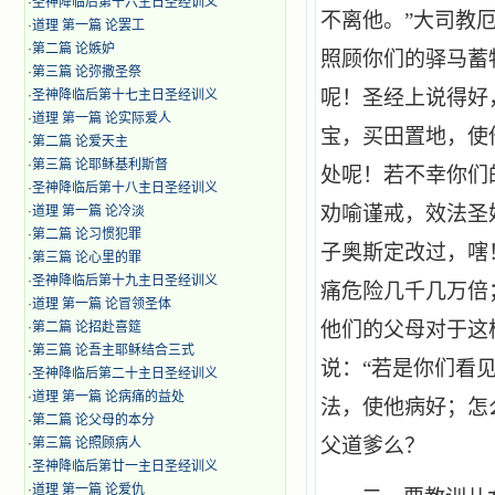
·
圣神降临后第十六主日圣经训义
不离他。”大司教
·
道理 第一篇 论罢工
·
第二篇 论嫉妒
照顾你们的驿马蓄
·
第三篇 论弥撒圣祭
呢！圣经上说得好
·
圣神降临后第十七主日圣经训义
·
道理 第一篇 论实际爱人
宝，买田置地，使
·
第二篇 论爱天主
·
第三篇 论耶稣基利斯督
处呢！若不幸你们
·
圣神降临后第十八主日圣经训义
劝喻谨戒，效法圣
·
道理 第一篇 论冷淡
·
第二篇 论习惯犯罪
子奥斯定改过，嗐
·
第三篇 论心里的罪
·
圣神降临后第十九主日圣经训义
痛危险几千几万倍
·
道理 第一篇 论冒领圣体
他们的父母对于这
·
第二篇 论招赴喜筵
·
第三篇 论吾主耶稣结合三式
说：“若是你们看
·
圣神降临后第二十主日圣经训义
·
道理 第一篇 论病痛的益处
法，使他病好；怎
·
第二篇 论父母的本分
父道爹么？
·
第三篇 论照顾病人
·
圣神降临后第廿一主日圣经训义
·
道理 第一篇 论爱仇