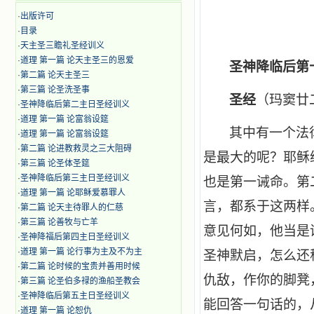
·
出版许可
·
目录
·
天主圣三瞻礼圣经训义
·
道理 第一篇 论天主圣三的恩爱
圣神降临后第
·
第二篇 论天主圣三
·
第三篇 论圣洗圣事
圣经
（玛窦廿
·
圣神降临后第二主日圣经训义
·
道理 第一篇 论富翁设筵
其中有一个法
·
道理 第一篇 论富翁设筵
·
第二篇 论进教救灵之三大阻碍
是最大的呢？耶稣
·
第三篇 论圣体圣筵
·
圣神降临后第三主日圣经训义
也是第一诫命。第
·
道理 第一篇 论耶稣爱慕罪人
言，都系于这两样
·
第二篇 论天主待罪人的仁慈
·
第三篇 论善牧与亡羊
意见何如，他当是
·
圣神降福后第四主日圣经训义
·
道理 第一篇 论行事为主及不为主
圣神默启，怎么还
·
第二篇 论时候的宝贵并善用时候
仇敌，作你的脚凳
·
第三篇 论圣伯多禄的渔船圣教会
·
圣神降临后第五主日圣经训义
能回答一句话的，
·
道理 第一篇 论恕仇