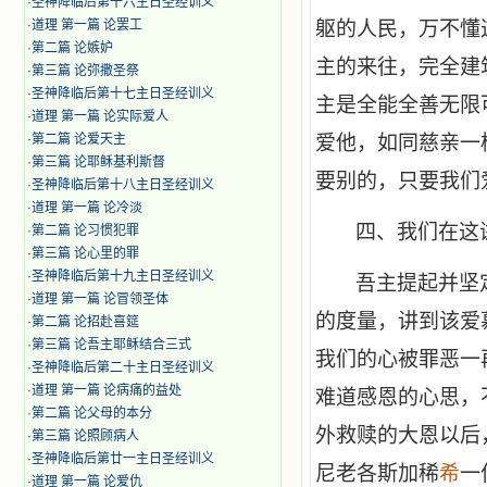
·
圣神降临后第十六主日圣经训义
·
道理 第一篇 论罢工
躯的人民，万不懂
·
第二篇 论嫉妒
主的来往，完全建
·
第三篇 论弥撒圣祭
·
圣神降临后第十七主日圣经训义
主是全能全善无限
·
道理 第一篇 论实际爱人
·
第二篇 论爱天主
爱他，如同慈亲一
·
第三篇 论耶稣基利斯督
要别的，只要我们爱慕
·
圣神降临后第十八主日圣经训义
·
道理 第一篇 论冷淡
四、我们在这
·
第二篇 论习惯犯罪
·
第三篇 论心里的罪
·
圣神降临后第十九主日圣经训义
吾主提起并坚
·
道理 第一篇 论冒领圣体
的度量，讲到该爱
·
第二篇 论招赴喜筵
·
第三篇 论吾主耶稣结合三式
我们的心被罪恶一
·
圣神降临后第二十主日圣经训义
·
道理 第一篇 论病痛的益处
难道感恩的心思，
·
第二篇 论父母的本分
外救赎的大恩以后
·
第三篇 论照顾病人
·
圣神降临后第廿一主日圣经训义
尼老各斯加稀
希
一
·
道理 第一篇 论爱仇