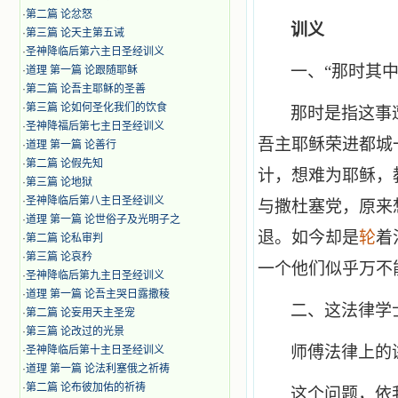
·
第二篇 论忿怒
训义
·
第三篇 论天主第五诫
·
圣神降临后第六主日圣经训义
一、“那时其中一
·
道理 第一篇 论跟随耶稣
·
第二篇 论吾主耶稣的圣善
·
第三篇 论如何圣化我们的饮食
那时是指这事
·
圣神降福后第七主日圣经训义
吾主耶稣荣进都城
·
道理 第一篇 论善行
·
第二篇 论假先知
计，想难为耶稣，
·
第三篇 论地狱
·
圣神降临后第八主日圣经训义
与撒杜塞党，原来
·
道理 第一篇 论世俗子及光明子之
退。如今却是
轮
着
·
第二篇 论私审判
·
第三篇 论哀矜
一个他们似乎万不
·
圣神降临后第九主日圣经训义
·
道理 第一篇 论吾主哭日露撒稜
二、这法律学
·
第二篇 论妄用天主圣宠
·
第三篇 论改过的光景
师傅法律上的
·
圣神降临后第十主日圣经训义
·
道理 第一篇 论法利塞俄之祈祷
·
第二篇 论布彼加佑的祈祷
这个问题，依