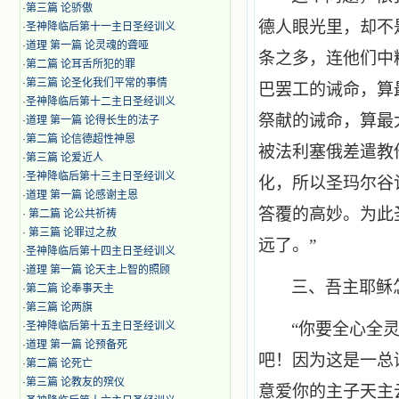
·
第三篇 论骄傲
德人眼光里，却不
·
圣神降临后第十一主日圣经训义
·
道理 第一篇 论灵魂的聋哑
条之多，连他们中
·
第二篇 论耳舌所犯的罪
·
第三篇 论圣化我们平常的事情
巴罢工的诫命，算
·
圣神降临后第十二主日圣经训义
祭献的诫命，算最
·
道理 第一篇 论得长生的法子
·
第二篇 论信德超性神恩
被法利塞俄差遣教
·
第三篇 论爱近人
·
圣神降临后第十三主日圣经训义
化，所以圣玛尔谷
·
道理 第一篇 论感谢主恩
答覆的高妙。为此
·
第二篇 论公共祈祷
·
第三篇 论罪过之赦
远了。”
·
圣神降临后第十四主日圣经训义
·
道理 第一篇 论天主上智的照顾
三、吾主耶稣
·
第二篇 论奉事天主
·
第三篇 论两旗
·
圣神降临后第十五主日圣经训义
“你要全心全
·
道理 第一篇 论预备死
吧！因为这是一总
·
第二篇 论死亡
·
第三篇 论教友的殡仪
意爱你的主子天主