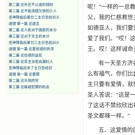
·
第二篇 论补还不公道的钱财
呢！”一样的一总
·
第三篇 论不能清偿欠债的仆人
父，我的仁慈救世
·
圣神降临后第廿二主日圣经训义
·
道理 第一篇 论虚言
如德亚人，我们要
·
第二篇 论人民对于国家的本分
·
第三篇 论对于天主的本分
爱了我们。”哎！
·
圣神降临后第廿三主日圣经训义
王。哎！这样诫命
·
道理 第一篇 论夏依禄的祈求
·
第二篇 论信德的益处
·
第三篇 论吾主治愈血漏妇人
有一天圣方济
·
圣神降临后末了主日圣经训
么有福气，你们比
·
道理 第一篇 论重罪
·
第二篇 论天地终穷
主只要有爱情，就
·
第三篇 论躲避犯罪的机会
圣人答说：“这是
了这话不禁欣欣出
圣文都辣一样。”
五、这爱情的