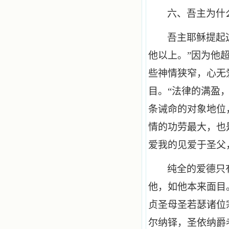
六、吾主为什
吾主耶稣提起
他以上。”因为他
些神情狭窄，心无
目。“法律的满盈
条诫命的对象地位
情的功劳最大，也
爱我的见爱于圣父，
纯全的爱德只
他，如他本来面目
贞圣母圣若瑟诸位
尔纳铎，圣依纳爵