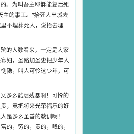
定的。为叫吾主耶稣能复活死
天主的事工。”抬死人出城去
城里不埋葬死人，说抬去埋
送殡的人数看来，一定是大家
是寡妇，圣路加圣史把少年人
人恻隐，叫人可怜这少年，可
，又多么酷虐残暴啊！可怜的
大贵，竟把将来光荣福乐的好
总人是多么圣善的教训啊！
，富的，穷的，贵的，贱的，