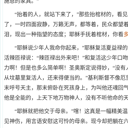
施恩的家具。”
“抬着的人，就站下来了，”那些抬棺材的，看
了，一时四面寂静，万籁无声，都等着，民众都望
泪，现出一种指望的态度；耶稣手抚着棺材，你看
“耶稣说少年人我命你起来，”耶稣复活夏益禄的
活辣匝禄说：“辣匝禄出外来吧！”和复活这少年口
力啊！但是也多么简单啊！圣奥斯定说得妙，“没有
从坟墓里复活人，还来得便当的。”基利斯督不像厄
末呼号天主，那末俯卧在死孩身上，为叫他还魂回
他是全能的，上天下地万物神人，没有不听他命的天主
“
耶稣就把他交于母亲。”嗐！这真是一幅精美
见神伤，用言语安慰这可怜的母亲。现今却把躺在