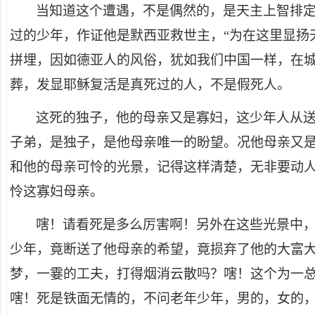
当知道这个遭遇，不是偶然的，是天主上智排
过的少年，作证他是默西亚救世主，“为在这里显扬
拼埋，因如德亚人的风俗，犹如我们中国一样，在
葬，发显耶稣复活是真死过的人，不是假死人。
这死的独子，他的母亲又是寡妇，这少年人从
子弟，是独子，是他母亲唯一的盼望。况他母亲又
和他的母亲可怜的光景，记得这样清楚，无非要动
怜这寡妇母亲。
嗐！请看死是多么厉害啊！另外在这些光景中
少年，竟断送了他母亲的希望，竟损弃了他的大富
梦，一霎的工夫，打得烟消云散吗？嗐！这个为一
嗐！死是铁面无情的，不问老年少年，男的，女的