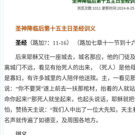
圣神降临后第十五主日圣经训
浏览次数:1011 更新时间:2024-8-25
圣神降临后第十五主日圣经训义
圣经
（路加7：11-16） （路加七章十一节到十
后来耶稣又往一座城去，城名那应，他的门徒
离城门不远，看见有抬死人的出来，（死人）是他
是寡妇，有许多城里的人陪伴他送殡。主，一看见
说：“你不要哭”遂上前去一扶那棺材，抬着的人就
命你起来!”那死人就坐起来，也起头说话，耶稣就
怕，赞扬天主说：“我们人中出了一位大先知，天主
名声就传遍了如德亚，及周围各地方。
训义