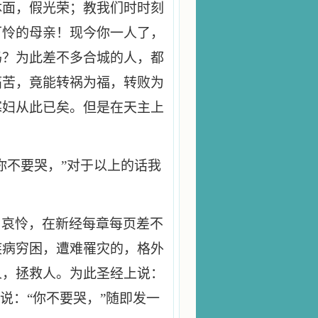
体面，假光荣；教我们时时刻
可怜的母亲！现今你一人了，
吗？为此差不多合城的人，都
痛苦，竟能转祸为福，转败为
寡妇从此已矣。但是在天主上
！
你不要哭，”对于以上的话我
，哀怜，在新经每章每页差不
疾病穷困，遭难罹灾的，格外
人，拯救人。为此圣经上说：
说：“你不要哭，”随即发一