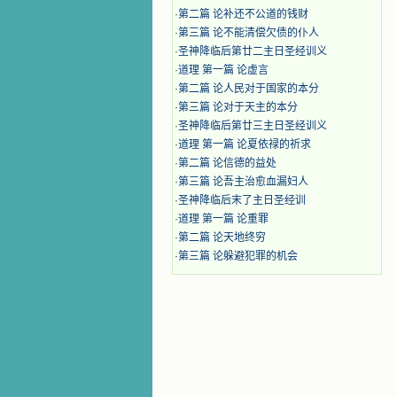
·
第二篇 论补还不公道的钱财
·
第三篇 论不能清偿欠债的仆人
·
圣神降临后第廿二主日圣经训义
·
道理 第一篇 论虚言
·
第二篇 论人民对于国家的本分
·
第三篇 论对于天主的本分
·
圣神降临后第廿三主日圣经训义
·
道理 第一篇 论夏依禄的祈求
·
第二篇 论信德的益处
·
第三篇 论吾主治愈血漏妇人
·
圣神降临后末了主日圣经训
·
道理 第一篇 论重罪
·
第二篇 论天地终穷
·
第三篇 论躲避犯罪的机会