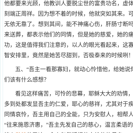
他都要来光顾，他教训人要脱尘世的富贵功名，虚
刻端正周祥。因为想不着的时候，他就突如其来。
无依无靠了。想到其间，能不神痛心伤，肝肠寸断
来送葬，都表示他们的同情，但是她的慈爱，她的
功，这是值得我们注意的，以人的眼光看起来，这
智安排里，竟然是她苦尽甜到，否极泰来的时候咧
五、“吾主一看那寡妇，就动心怜惜他，给她说
们该有什么感想？
看见这样痛苦，可怜的悲幕，耶稣大大的劝情
多到处都发显吾主的仁爱，耶心的慈祥，尤其对于
同情哀怜，吾主用自己的全能，只为安慰人，相帮
“往来施恩济惠，”吾主先发自己的慈心，温言柔语的