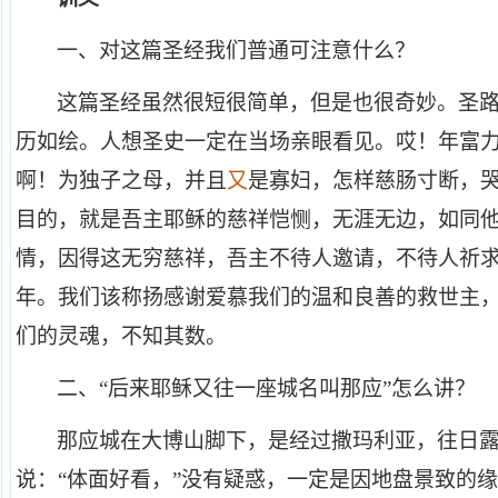
一、对这篇圣经我们普通可注意什么？
这篇圣经虽然很短很简单，但是也很奇妙。圣
历如绘。人想圣史一定在当场亲眼看见。哎！年富
啊！为独子之母，并且
又
是寡妇，怎样慈肠寸断，
目的，就是吾主耶稣的慈祥恺恻，无涯无边，如同
情，因得这无穷慈祥，吾主不待人邀请，不待人祈
年。我们该称扬感谢爱慕我们的温和良善的救世主
们的灵魂，不知其数。
二、“后来耶稣又往一座城名叫那应”怎么讲？
那应城在大博山脚下，是经过撒玛利亚，往日
说：“体面好看，”没有疑惑，一定是因地盘景致的