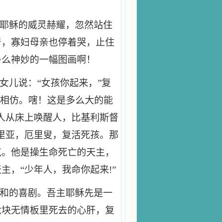
见耶稣的威灵赫耀，忽然站住
着，寡妇母亲也停着哭，止住
多
么神妙的一幅图画啊！
女儿说：“女孩你起来，”复
吻相仿。嗐！这是多么大的能
人从床上唤醒人，比基利斯督
里亚，厄里叟，复活死孩。那
气。他是操生命死亡的天主，
，“少年人，我命你起来!”
温和的喜剧。吾主耶稣先是一
六块无情板里死去的心肝，复