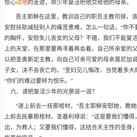
惊心
动地
的圣迹，命少年复活把他交给他的母亲。
吾主耶稣在这里，教训自己的职员主教司铎，
安慰扶助减轻别人的痛苦患难，怎么一句话，“你不
的胸怀，安慰失儿丧女的父母？不错，我们不能复
上的天堂，在那里要再寻着再会着，自己所亲爱的
以把圣奥斯定主教，向自己可亲可爱的母亲莫尼加说
子女，决不会丧亡的。”圣妇见儿悔改，当觉着多大
“你们的难过要转为悦乐。”
六、请把复活少年的光景说一说？
“遂上前去一抚那棺材，”吾主耶稣安慰她，教
上前去抚摹那棺材。圣基利禄说：“这是要我们懂得
出，为救人；又要我们懂得，这结合天主性的圣身