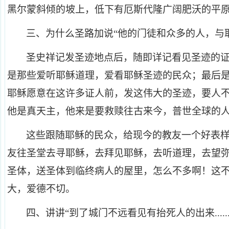
黑尔蒙斜倾的坡上，低下有厄斯代隆广阔肥沃的平
三、为什么圣路加说“他的门徒和众多的人，与
圣史祥记发圣迹地点后，随即详记看见圣迹的
是那些爱听耶稣道理，爱看耶稣圣迹的民众；最后
耶稣愿意在这许多证人前，发这伟大的圣迹，要人
他是真天主，他来是要救赎往古来今，普世全球的
这些跟随耶稣的民众，给现今的教友一个好表
友往圣堂去寻耶稣，去拜见耶稣，去听道理，去望
圣体，送圣体到临终病人的屋里，怎么不多啊！这
大，爱德不切。
四、讲讲“到了城门不远看见有抬死人的出来......