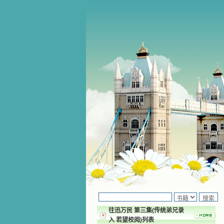
往迅万民 第三集(传统弟兄录
入 若望校阅)列表