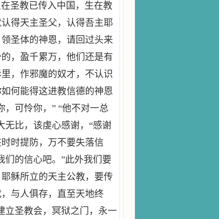
生在圣教已传入中国，生在教
就认得天主圣父，认得吾主耶
，领圣体的神恩，请回过头来
少的，盈千累万，他们还是有
影里，作邪魔的奴才，不认识
你如何能得这进教信德的神恩
，可怜你，” “他不对一总
大无比，该虔心感谢，“感谢
又该时时提防，万不要失落信
我们的信心吧。”此外我们要
，耶稣所立的天主公教，要传
代，与人俱存，直至天地终
建立圣教会，冥狱之门，永一