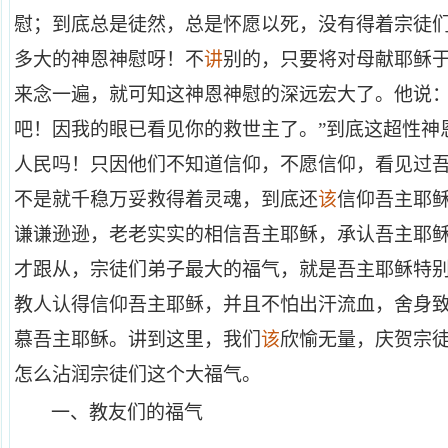
慰；到底总是徒然，总是怀愿以死，没有得着宗徒
多大的神恩神慰呀！不
讲
别的，只要将对母献耶稣
来念一遍，就可知这神恩神慰的深远宏大了。他说：
吧！因我的眼已看见你的救世主了。”到底这超性神
人民吗！只因他们不知道信仰，不愿信仰，看见过
不是就千稳万妥救得着灵魂，到底还
该
信仰吾主耶
谦谦逊逊，老老实实的相信吾主耶稣，承认吾主耶
才跟从，宗徒们弟子最大的福气，就是吾主耶稣特
教人认得信仰吾主耶稣，并且不怕出汗流血，舍身
慕吾主耶稣。讲到这里，我们
该
欣愉无量，庆贺宗
怎么沾润宗徒们这个大福气。
一、
教友们的福气