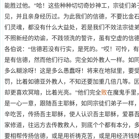
能胜过他。”哈！这些种种切切奇妙神工，宗徒们弟
见，并且亲身经历过。为此我们的信德，不要比金
们灵魂，都没有什么大益处，若是我们不效法宗徒
不照新经的劝谕，不践领洗的誓许，虽有空虚的信
各伯说：“信德若没有行实，是死的。”哎！可怜，
是有信德，然而他们行动。完全如外教人一样。如
多么糊涂呀！这是多么愚蠢呀！将来在地狱里，要
罚，比着如德亚外教人，不知还要加重几倍几等。因
却更喜欢冥暗，比着光亮。”他们完全
败
在魔鬼手里
是一心一意，跟随吾主耶稣，如同宗徒们弟子一样
辛吃苦，传扬吾主耶稣，使人认识吾主耶稣，爱慕
家修道，往远方去传教救人，到底个个都有本分，
要相帮传扬信德，或是用祈祷克苦，或是用经济钱