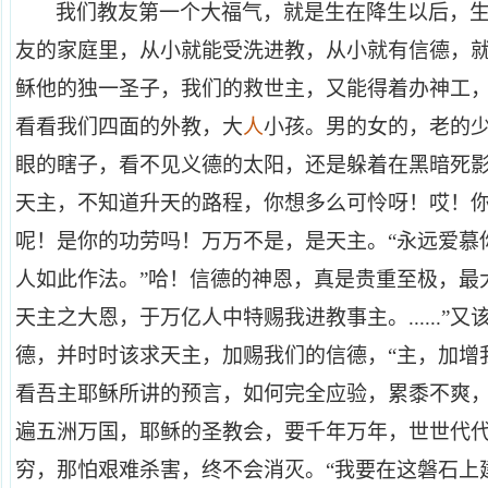
我们教友第一个大福气，就是生在降生以后，
友的家庭里，从小就能受洗进教，从小就有信德，
稣他的独一圣子，我们的救世主，又能得着办神工
看看我们四面的外教，大
人
小孩。男的女的，老的
眼的瞎子，看不见义德的太阳，还是躲着在黑暗死
天主，不知道升天的路程，你想多么可怜呀！哎！
呢！是你的功劳吗！万万不是，是天主。“永远爱慕你
人如此作法。”哈！信德的神恩，真是贵重至极，最
天主之大恩，于万亿人中特赐我进教事主。......”
德，并时时该求天主，加赐我们的信德，“主，加增
看吾主耶稣所讲的预言，如何完全应验，累黍不爽
遍五洲万国，耶稣的圣教会，要千年万年，世世代
穷，那怕艰难杀害，终不会消灭。“我要在这磐石上