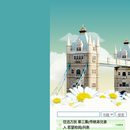
往迅万民 第三集(传统弟兄录
入 若望校阅)列表