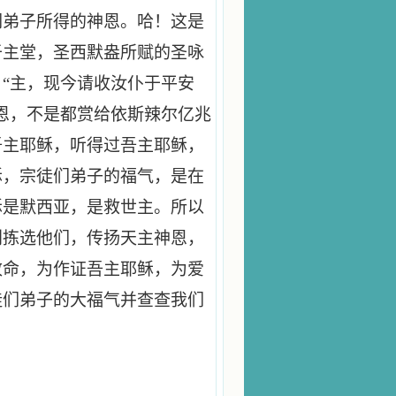
们弟子所得的神恩。哈！这是
于主堂，圣西默盎所赋的圣咏
“主，现今请收汝仆于平安
恩，不是都赏给依斯辣尔亿兆
吾主耶稣，听得过吾主耶稣，
稣，宗徒们弟子的福气，是在
稣是默西亚，是救世主。所以
别拣选他们，传扬天主神恩，
致命，为作证吾主耶稣，为爱
徒们弟子的大福气并查查我们