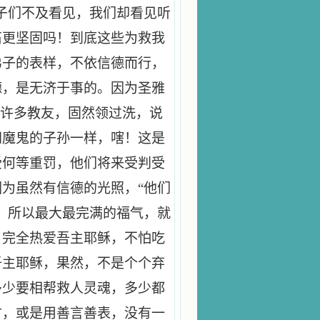
子们不及看见，我们却看见听
石更坚固吗！到底这些为救我
弟子的表样，不依信德而行，
德，是无济于事的。因为圣雅
有许多教友，固然领过洗，说
同魔鬼的子孙一样，嗐！这是
受何等重罚，他们将来受判受
为虽然有信德的光照，“他们
，所以最大最完满的福气，就
，完全热爱吾主耶稣，不怕吃
吾主耶稣，果然，不是个个弃
多少要相帮救人灵魂，多少都
财，或是用善言善表，没有一