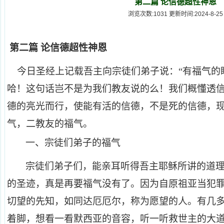
第二篇 论信德超性神恩
浏览次数:1031 更新时间:2024-8-25
第二篇 论信德超性神恩
今日圣经上记载吾主向宗徒们弟子说：“有福气的
哈！这句话岂不是为我们教友说的么！我们概懂透
德的亮光而行，使能有活的信德，不是死的信德，
气，二教友的福气。
一、
宗徒们弟子的福气
宗徒们弟子们，能亲耳听得吾主耶稣所讲的道
的圣迹，真是再要福气没有了。因为自原祖亚当犯
切望的先知，如同达厄厄尔，称为愿望的人。有几
着脚，想看一看默西亚的音容，听一听救世主的大