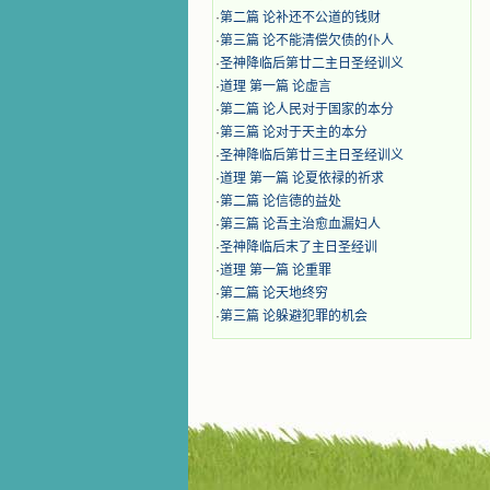
·
第二篇 论补还不公道的钱财
·
第三篇 论不能清偿欠债的仆人
·
圣神降临后第廿二主日圣经训义
·
道理 第一篇 论虚言
·
第二篇 论人民对于国家的本分
·
第三篇 论对于天主的本分
·
圣神降临后第廿三主日圣经训义
·
道理 第一篇 论夏依禄的祈求
·
第二篇 论信德的益处
·
第三篇 论吾主治愈血漏妇人
·
圣神降临后末了主日圣经训
·
道理 第一篇 论重罪
·
第二篇 论天地终穷
·
第三篇 论躲避犯罪的机会