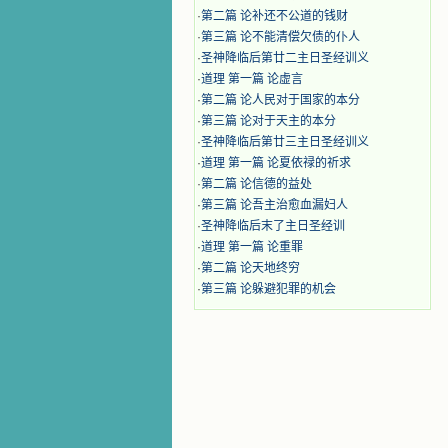
·
第二篇 论补还不公道的钱财
·
第三篇 论不能清偿欠债的仆人
·
圣神降临后第廿二主日圣经训义
·
道理 第一篇 论虚言
·
第二篇 论人民对于国家的本分
·
第三篇 论对于天主的本分
·
圣神降临后第廿三主日圣经训义
·
道理 第一篇 论夏依禄的祈求
·
第二篇 论信德的益处
·
第三篇 论吾主治愈血漏妇人
·
圣神降临后末了主日圣经训
·
道理 第一篇 论重罪
·
第二篇 论天地终穷
·
第三篇 论躲避犯罪的机会