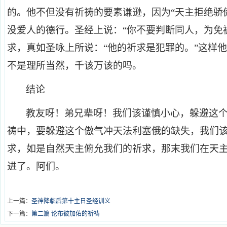
的。他不但没有祈祷的要素谦逊，因为“天主拒绝骄
没爱人的德行。圣经上说：“你不要判断同人，为免
求，真如圣咏上所说：“他的祈求是犯罪的。”这样
不是理所当然，千该万该的吗。
结论
教友呀！弟兄辈呀！我们该谨慎小心，躲避这
祷中，要躲避这个傲气冲天法利塞俄的缺失，我们
求，如是自然天主俯允我们的祈求，那末我们在天
进了。阿们。
上一篇：
圣神降临后第十主日圣经训义
下一篇：
第二篇 论布彼加佑的祈祷