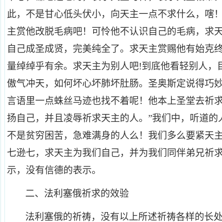
此，不是甘心低头伏小，向天主一点不求什么，嗐
主赏他改脱毛病吧！可怜他不认识自己的毛病，求
自己成圣成贤，完美纯全了。求天主赏赐他有始克
量绰绰乎有余。求天主为别人吧!到底他看轻别人，
傲气冲天，如何坏心坏肺坏肚肠。圣奥斯定说得巧妙
言语里一点蛛丝马迹也找不着呢！他本上圣堂去祈
扬自己，并且凌辱祈求天主的人。”我们中，听道的
不是贫穷困苦，急难满身的人么！我们多么要紧天
七逊七，求天主为我们自己，并为我们同伴弟兄祈
示，没有信德的表示。
二、法利塞俄祈求的效验
法利塞俄的祈祷，没有以上所述祈祷各样的长