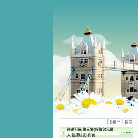
往迅万民 第三集(传统弟兄录
入 若望校阅)列表