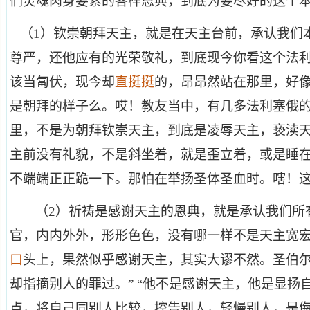
们灵魂肉身要紧的各样恩典，到底为要尽好的这个
（1）钦崇朝拜天主，就是在天主台前，承认我们
尊严，还他应有的光荣敬礼，到底现今你看这个法
该当匐伏，现今却
直挺挺
的，昂昂然站在那里，好
是朝拜的样子么。哎！教友当中，有几多法利塞俄
里，不是为朝拜钦崇天主，到底是凌辱天主，亵渎
主前没有礼貌，不是斜坐着，就是歪立着，或是睡
不端端正正跪一下。那怕在举扬圣体圣血时。嗐！
（2）祈祷是感谢天主的恩典，就是承认我们所
官，内内外外，形形色色，没有哪一样不是天主宽
口
头上，果然似乎感谢天主，其实大谬不然。圣伯尔
却指摘别人的罪过。” “他不是感谢天主，他是显扬
点，将自己同别人比较，控告别人，轻慢别人，是侮