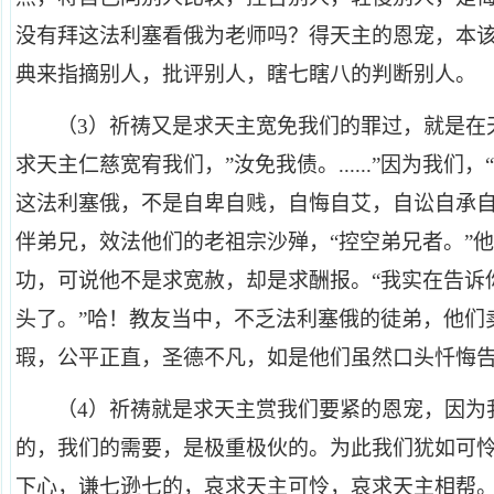
没有拜这法利塞看俄为老师吗？得天主的恩宠，本
典来指摘别人，批评别人，瞎七瞎八的判断别人。
（3）祈祷又是求天主宽免我们的罪过，就是在
求天主仁慈宽宥我们，”汝免我债。......”因为我们
这法利塞俄，不是自卑自贱，自悔自艾，自讼自承
伴弟兄，效法他们的老祖宗沙殚，“控空弟兄者。”
功，可说他不是求宽赦，却是求酬报。“我实在告诉
头了。”哈！教友当中，不乏法利塞俄的徒弟，他们
瑕，公平正直，圣德不凡，如是他们虽然口头忏悔
（4）祈祷就是求天主赏我们要紧的恩宠，因为
的，我们的需要，是极重极伙的。为此我们犹如可
下心，谦七逊七的，哀求天主可怜，哀求天主相帮