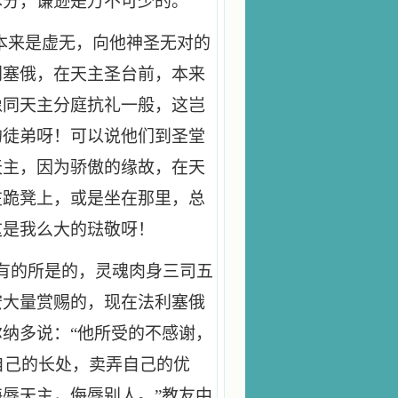
本分，谦逊是万不可少的。
本来是虚无，向他神圣无对的
利塞俄，在天主圣台前，本来
像同天主分庭抗礼一般，这岂
的徒弟呀！可以说他们到圣堂
天主，因为骄傲的缘故，在天
在跪凳上，或是坐在那里，总
这是我么大的琺敬呀！
有的所是的，灵魂肉身三司五
宏大量赏赐的，现在法利塞俄
纳多说：“他所受的不感谢，
自己的长处，卖弄自己的优
辱天主，侮辱别人。”教友中