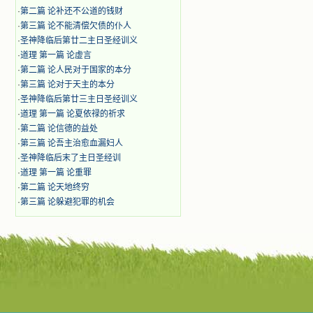
·
第二篇 论补还不公道的钱财
·
第三篇 论不能清偿欠债的仆人
·
圣神降临后第廿二主日圣经训义
·
道理 第一篇 论虚言
·
第二篇 论人民对于国家的本分
·
第三篇 论对于天主的本分
·
圣神降临后第廿三主日圣经训义
·
道理 第一篇 论夏依禄的祈求
·
第二篇 论信德的益处
·
第三篇 论吾主治愈血漏妇人
·
圣神降临后末了主日圣经训
·
道理 第一篇 论重罪
·
第二篇 论天地终穷
·
第三篇 论躲避犯罪的机会