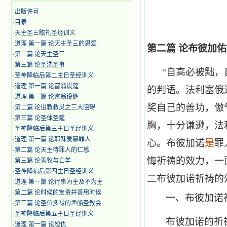
·
出版许可
·
目录
·
天主圣三瞻礼圣经训义
·
道理 第一篇 论天主圣三的恩爱
第二篇 论布彼加
·
第二篇 论天主圣三
·
第三篇 论圣洗圣事
“自高必被黜，
·
圣神降临后第二主日圣经训义
·
道理 第一篇 论富翁设筵
的判语。法利塞俄
·
道理 第一篇 论富翁设筵
奖自己的善功，傲
·
第二篇 论进教救灵之三大阻碍
·
第三篇 论圣体圣筵
胸，十分谦逊，法
·
圣神降临后第三主日圣经训义
·
道理 第一篇 论耶稣爱慕罪人
心。布彼加诺
是
罪
·
第二篇 论天主待罪人的仁慈
悔祈祷的效力，一
·
第三篇 论善牧与亡羊
·
圣神降福后第四主日圣经训义
二布彼加诺祈祷的
·
道理 第一篇 论行事为主及不为主
·
第二篇 论时候的宝贵并善用时候
一、
布彼加诺
·
第三篇 论圣伯多禄的渔船圣教会
·
圣神降临后第五主日圣经训义
布彼加诺的祈
·
道理 第一篇 论恕仇