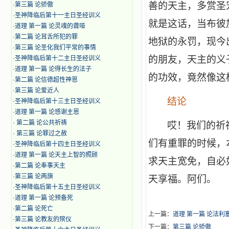
善的天主，多赏圣
·
第三篇 论骄傲
·
圣神降临后第十一主日圣经训义
就是这话，当布彼
·
道理 第一篇 论灵魂的聋哑
·
第二篇 论耳舌所犯的罪
地狱的永罚，现今
·
第三篇 论圣化我们平常的事情
的朋友，天主的义
·
圣神降临后第十二主日圣经训义
·
道理 第一篇 论得长生的法子
的功效，竟然像这
·
第二篇 论信德超性神恩
·
第三篇 论爱近人
结论
·
圣神降临后第十三主日圣经训义
·
道理 第一篇 论感谢主恩
·
第二篇 论公共祈祷
哎！我们的祈
·
第三篇 论罪过之赦
们有重罪的时候，
·
圣神降临后第十四主日圣经训义
·
道理 第一篇 论天主上智的照顾
求天主宽免，自必
·
第二篇 论奉事天主
·
第三篇 论两旗
天享福。阿们。
·
圣神降临后第十五主日圣经训义
·
道理 第一篇 论预备死
·
第二篇 论死亡
上一篇：
道理 第一篇 论法利
·
第三篇 论教友的殡仪
下一篇：
第三篇 论骄傲