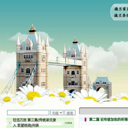
第二篇 论布彼加佑的祈祷
往迅万民 第三集(传统弟兄录
入 若望校阅)列表