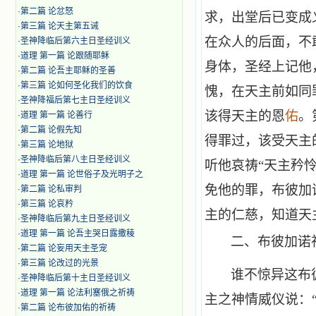
·
第二篇 论忿怒
求，出堂后已变成
·
第三篇 论天主第五诫
在众人的后面，不
·
圣神降临后第六主日圣经训义
·
道理 第一篇 论跟随耶稣
身体，圣经上记他
·
第二篇 论吾主耶稣的圣善
·
第三篇 论如何圣化我们的饮食
愧，在天主前如同
·
圣神降福后第七主日圣经训义
该得天主的恩
佑
。
·
道理 第一篇 论善行
·
第二篇 论假先知
得罪过，该受天主
·
第三篇 论地狱
·
圣神降临后第八主日圣经训义
听他哀祷“天主矜
·
道理 第一篇 论世俗子及光明子之
免他的罪，布彼加
·
第二篇 论私审判
·
第三篇 论哀矜
主的仁慈，知道天
·
圣神降临后第九主日圣经训义
·
道理 第一篇 论吾主哭日露撒稜
二、
布彼加诺
·
第二篇 论妄用天主圣宠
·
第三篇 论改过的光景
谁不惊异这布
·
圣神降临后第十主日圣经训义
·
道理 第一篇 论法利塞俄之祈祷
主之神情威仪说：
·
第二篇 论布彼加佑的祈祷