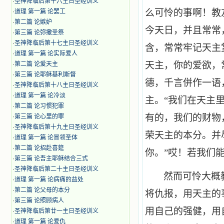
·
圣神降临后第十六主日圣经训义
么可怜的事啊！教
·
道理 第一篇 论罢工
·
第二篇 论嫉妒
今天日，并且常常
·
第三篇 论弥撒圣祭
·
圣神降临后第十七主日圣经训义
含，常常牢记天主
·
道理 第一篇 论实际爱人
天主，你的爱欲，
·
第二篇 论爱天主
·
第三篇 论耶稣基利斯督
德，千言併作一语
·
圣神降临后第十八主日圣经训义
·
道理 第一篇 论冷淡
主。“我们在天主里
·
第二篇 论习惯犯罪
有的，我们的财物
·
第三篇 论心里的罪
·
圣神降临后第十九主日圣经训义
荣天主的本分。并
·
道理 第一篇 论冒领圣体
·
第二篇 论招赴喜筵
你。”哎！若我们
·
第三篇 论吾主耶稣结合三式
·
圣神降临后第二十主日圣经训义
然而可怜大概
·
道理 第一篇 论病痛的益处
·
第二篇 论父母的本分
将仇报，用天主的
·
第三篇 论照顾病人
用自己的强健，用
·
圣神降临后第廿一主日圣经训义
·
道理 第一篇 论爱仇