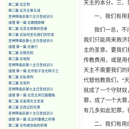
天主的本分。三、
·
第二篇 论忿怒
·
第三篇 论天主第五诫
一、我们有用
·
圣神降临后第六主日圣经训义
·
道理 第一篇 论跟随耶稣
·
第二篇 论吾主耶稣的圣善
我们一总，不
·
第三篇 论如何圣化我们的饮食
我们只能用来救济
·
圣神降福后第七主日圣经训义
·
道理 第一篇 论善行
主的圣意，要我们
·
第二篇 论假先知
·
第三篇 论地狱
传教费用，或是用
·
圣神降临后第八主日圣经训义
天主不需要我们的
·
道理 第一篇 论世俗子及光明子之
·
第二篇 论私审判
代替他教我们，“
·
第三篇 论哀矜
·
圣神降临后第九主日圣经训义
就成了一个守财奴
·
道理 第一篇 论吾主哭日露撒稜
罪，成了一个大罪
·
第二篇 论妄用天主圣宠
·
第三篇 论改过的光景
有几多如此犯罪，
·
圣神降临后第十主日圣经训义
·
道理 第一篇 论法利塞俄之祈祷
二、我们有用
·
第二篇 论布彼加佑的祈祷