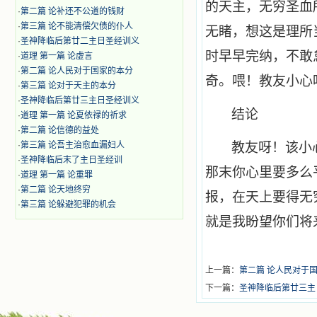
的天主，无穷圣血
·
第二篇 论补还不公道的钱财
·
第三篇 论不能清偿欠债的仆人
无睹，想这是理所
·
圣神降临后第廿二主日圣经训义
时早早完纳，不敢
·
道理 第一篇 论虚言
·
第二篇 论人民对于国家的本分
奇。喂！教友小心
·
第三篇 论对于天主的本分
·
圣神降临后第廿三主日圣经训义
结论
·
道理 第一篇 论夏依禄的祈求
·
第二篇 论信德的益处
·
第三篇 论吾主治愈血漏妇人
教友呀！该小
·
圣神降临后末了主日圣经训
那末你心里要多么
·
道理 第一篇 论重罪
·
第二篇 论天地终穷
报，在天上要得无
·
第三篇 论躲避犯罪的机会
就是我盼望你们将
上一篇：
第二篇 论人民对于
下一篇：
圣神降临后第廿三主