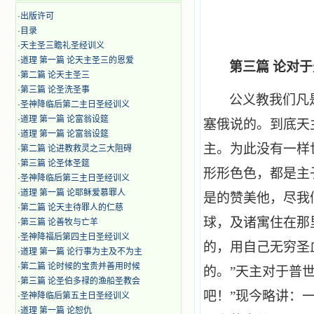
·
出版许可
·
目录
·
天主圣三瞻礼圣经训义
·
道理 第一篇 论天主圣三的恩爱
第三篇 论对
·
第二篇 论天主圣三
·
第三篇 论圣洗圣事
公义教我们凡
·
圣神降临后第二主日圣经训义
·
道理 第一篇 论富翁设筵
塞俄说的。到底天
·
道理 第一篇 论富翁设筵
主。为此没有一样
·
第二篇 论进教救灵之三大阻碍
·
第三篇 论圣体圣筵
形形色色，都是主子
·
圣神降临后第三主日圣经训义
·
道理 第一篇 论耶稣爱慕罪人
是的赞美他，尽我
·
第二篇 论天主待罪人的仁慈
球，及诸寓住在那
·
第三篇 论善牧与亡羊
·
圣神降福后第四主日圣经训义
的，用自己无穷圣
·
道理 第一篇 论行事为主及不为主
·
第二篇 论时候的宝贵并善用时候
的。”天主对于普
·
第三篇 论圣伯多禄的渔船圣教会
吧！”现今略讲：
·
圣神降临后第五主日圣经训义
·
道理 第一篇 论恕仇