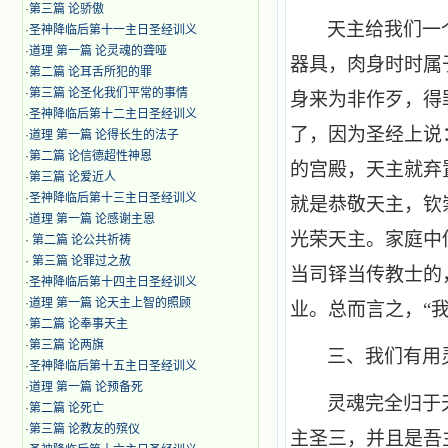
·
第三篇 论骄傲
天主给我们一
·
圣神降临后第十一主日圣经训义
·
道理 第一篇 论灵魂的聋哑
器具，肉身时时属
·
第二篇 论耳舌所犯的罪
·
第三篇 论圣化我们平常的事情
身来为非作歹，得
·
圣神降临后第十二主日圣经训义
了，因为圣经上说
·
道理 第一篇 论得长生的法子
·
第二篇 论信德超性神恩
的宫殿，天主就弃
·
第三篇 论爱近人
·
圣神降临后第十三主日圣经训义
就是恭敬天主，钦
·
道理 第一篇 论感谢主恩
光荣天主。家庭中
·
第二篇 论公共祈祷
·
第三篇 论罪过之赦
当司铎当传教士的
·
圣神降临后第十四主日圣经训义
·
道理 第一篇 论天主上智的照顾
业。总而言之，“
·
第二篇 论奉事天主
·
第三篇 论两旗
三、我们有用
·
圣神降临后第十五主日圣经训义
·
道理 第一篇 论预备死
灵魂完全归于
·
第二篇 论死亡
·
第三篇 论教友的殡仪
主圣三，并且是吾