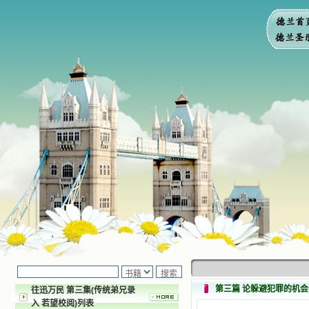
第三篇 论躲避犯罪的机会
往迅万民 第三集(传统弟兄录
入 若望校阅)列表