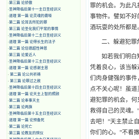
·
第三篇 论骄傲
罪的机会。为此凡
·
圣神降临后第十一主日圣经训义
事物件。譬如不好
·
道理 第一篇 论灵魂的聋哑
·
第二篇 论耳舌所犯的罪
酒玩耍的处所都是
·
第三篇 论圣化我们平常的事情
·
圣神降临后第十二主日圣经训义
二、躲避犯罪
·
道理 第一篇 论得长生的法子
·
第二篇 论信德超性神恩
·
第三篇 论爱近人
如若我们明白
·
圣神降临后第十三主日圣经训义
凭着良心，该当躲
·
道理 第一篇 论感谢主恩
·
第二篇 论公共祈祷
们肉身健强的事件
·
第三篇 论罪过之赦
·
圣神降临后第十四主日圣经训义
点不关心呢！虽道
·
道理 第一篇 论天主上智的照顾
避犯罪的机会，何
·
第二篇 论奉事天主
·
第三篇 论两旗
救得自己的灵魂。
·
圣神降临后第十五主日圣经训义
·
道理 第一篇 论预备死
去吧！”天主禁止
·
第二篇 论死亡
你们的心。”不看
·
第三篇 论教友的殡仪