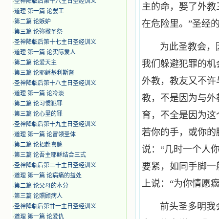
·
圣神降临后第十六主日圣经训义
主的命，娶了外教
·
道理 第一篇 论罢工
·
第二篇 论嫉妒
在危险里。”圣经
·
第三篇 论弥撒圣祭
·
圣神降临后第十七主日圣经训义
为此圣教会，
·
道理 第一篇 论实际爱人
我们躲避犯罪的机
·
第二篇 论爱天主
·
第三篇 论耶稣基利斯督
外教，教友又不许
·
圣神降临后第十八主日圣经训义
·
道理 第一篇 论冷淡
教，不是因为与外
·
第二篇 论习惯犯罪
育，不全是因为这
·
第三篇 论心里的罪
·
圣神降临后第十九主日圣经训义
若你的手，或你的
·
道理 第一篇 论冒领圣体
·
第二篇 论招赴喜筵
说：“几时一个人
·
第三篇 论吾主耶稣结合三式
要紧，如同手脚一
·
圣神降临后第二十主日圣经训义
·
道理 第一篇 论病痛的益处
上说：“为你情愿
·
第二篇 论父母的本分
·
第三篇 论照顾病人
前头圣多明我
·
圣神降临后第廿一主日圣经训义
·
道理 第一篇 论爱仇