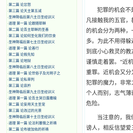
·
第二篇 论忿怒
犯罪的机会不
·
第三篇 论天主第五诫
·
圣神降临后第六主日圣经训义
凡接触我的五官，
·
道理 第一篇 论跟随耶稣
·
第二篇 论吾主耶稣的圣善
的机会分为两种，
·
第三篇 论如何圣化我们的饮食
多。为此不用得躲
·
圣神降福后第七主日圣经训义
·
道理 第一篇 论善行
到底小心救灵的教
·
第二篇 论假先知
·
第三篇 论地狱
谨慎走着罢。”近
·
圣神降临后第八主日圣经训义
重罪。近机会又分
·
道理 第一篇 论世俗子及光明子之
·
第二篇 论私审判
犯罪的魔力，非常
·
第三篇 论哀矜
·
圣神降临后第九主日圣经训义
个人而别，志气薄
·
道理 第一篇 论吾主哭日露撒稜
危险。
·
第二篇 论妄用天主圣宠
·
第三篇 论改过的光景
当注意的，我
·
圣神降临后第十主日圣经训义
·
道理 第一篇 论法利塞俄之祈祷
谤人，相反信望爱
·
第二篇 论布彼加佑的祈祷