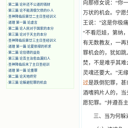
向那修女说：“你
·
第二篇 论补还不公道的钱财
·
第三篇 论不能清偿欠债的仆人
万状的机会。宁愿
·
圣神降临后第廿二主日圣经训义
王说：”这是你极
·
道理 第一篇 论虚言
·
第二篇 论人民对于国家的本分
“不看厄娃，第纳
·
第三篇 论对于天主的本分
·
圣神降临后第廿三主日圣经训义
有无数教友，一再
·
道理 第一篇 论夏依禄的祈求
罪机会的，犹如跳
·
第二篇 论信德的益处
·
第三篇 论吾主治愈血漏妇人
焚，不是难乎其难
·
圣神降临后末了主日圣经训
·
道理 第一篇 论重罪
灵魂还要大。”无
·
第二篇 论天地终穷
过
是跌倒犯罪，甚
·
第三篇 论躲避犯罪的机会
酒嗜鸦片人的，当
愿犯罪。”并遵吾
三、当为何躲