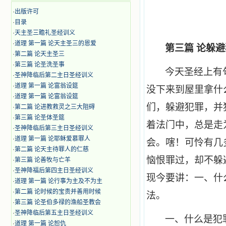
·
出版许可
·
目录
·
天主圣三瞻礼圣经训义
·
道理 第一篇 论天主圣三的恩爱
第三篇 论躲
·
第二篇 论天主圣三
·
第三篇 论圣洗圣事
今天圣经上有
·
圣神降临后第二主日圣经训义
·
道理 第一篇 论富翁设筵
没下来到屋里拿什
·
道理 第一篇 论富翁设筵
们，躲避犯罪，并
·
第二篇 论进教救灵之三大阻碍
·
第三篇 论圣体圣筵
着法门中，总是走
·
圣神降临后第三主日圣经训义
·
道理 第一篇 论耶稣爱慕罪人
会。嗐！可怜有几
·
第二篇 论天主待罪人的仁慈
恼恨罪过，却不躲
·
第三篇 论善牧与亡羊
·
圣神降福后第四主日圣经训义
现今要讲：一、什
·
道理 第一篇 论行事为主及不为主
·
第二篇 论时候的宝贵并善用时候
法。
·
第三篇 论圣伯多禄的渔船圣教会
·
圣神降临后第五主日圣经训义
一、什么是犯
·
道理 第一篇 论恕仇