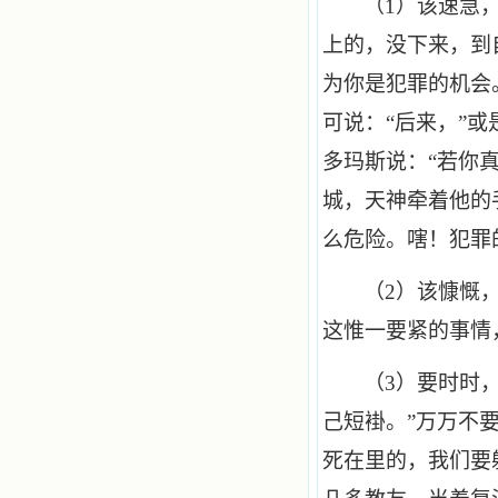
（1）该速急
上的，没下来，到
为你是犯罪的机会。
可说：“后来，”或
多玛斯说：“若你
城，天神牵着他的
么危险。嗐！犯罪
（2）该慷慨
这惟一要紧的事情
（3）要时时
己短褂。”万万不
死在里的，我们要