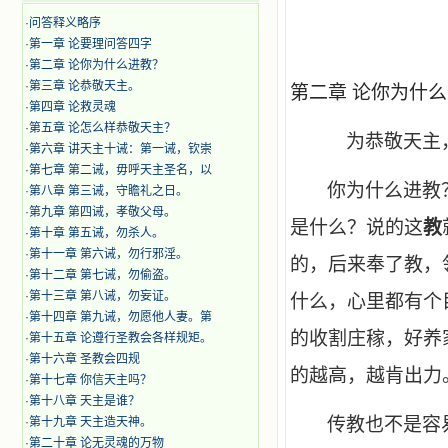
·
问答释义略序
·
第一章 论要理问答四字
·
第二章 论你为什么进教？
·
第三章 论恭敬天主。
第二章 论你为什
·
第四章 论救灵魂
·
第五章 论怎么样恭敬天主？
为恭敬天主
·
第六章 讲天主十诫：第一诫，钦崇
·
第七章 第二诫，毋呼天主圣名，以
你为什么进教
·
第八章 第三诫，守瞻礼之日。
·
第九章 第四诫，孝敬父母。
是什么？说的这
教
·
第十章 第五诫，勿杀人。
·
第十一章 第六诫，勿行邪淫。
的，后来奉了教，
·
第十二章 第七诫，勿偷盗。
·
第十三章 第八诫，勿妄证。
什么，心里都有个
·
第十四章 第九诫，勿愿他人妻。第
的收割庄稼，好养
·
第十五章 论遵行圣教会各样规矩。
·
第十六章 圣教会四规
的越高，越肯出力
·
第十七章 你信天主吗？
·
第十八章 天主是谁？
传教也不是容
·
第十九章 天主造天神。
·
第二十章 论无灵魂的万物