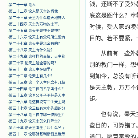
钱，还断不了受外
·
第二十一章 论人
·
第二十二章 论人是天主的肖像
底这是图什么？奉
·
第二十三章 天主为什么造天地神人
·
第二十四章 天主为万物的主宰。
时候，受人家的凌
·
第二十五章 论天主是神不是神？
·
第二十六章 论天主有父母所生没有
目的。若不要紧，
·
第二十七章 论天主是怎么有的？
·
第二十八章 天主有什么能？
从前有一些外
·
第二十九章 论样样的事情，天主都
·
第三十章 论天主是全善的吗？
别的教门一样，想
·
第三十一章 论天主在哪里？
到如今，总没有听
·
第三十二章 论天主有几个？
·
第三十三章 论一个天主包含有几位
是天主教，万万不
·
第三十四章 论三位的名字叫什么？
·
第三十五章 论圣父圣子圣神是天主
矩。
·
第三十六章 论这样说有三个天主吗
·
第三十七章 论三位有大小先后的分
也有说，奉天
·
第三十八章 论三位中哪一位降生？
·
第三十九章 论天主怎么样降生？
些目的，可算错了
·
第四十章 论天主降生了叫什么名字
·
第四十一章 论耶稣基利斯督是我等
道门。愿意奉教的