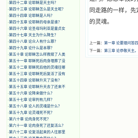
·
第四十二章 论耶稣是天主吗？
·
第四十三章 论耶稣怎么是天主呢？
同走路的一样，先
·
第四十四章 论耶稣是人吗？
的灵魂。
·
第四十五章 论耶稣的母亲是谁？
·
第四十六章 论圣母玛利亚是童贞女
·
第四十七章 天主为什么降生？
·
第四十八章 论众人有什么罪？
上一篇：
第一章 论要理问答
·
第四十九章 论什么是本罪？
下一篇：
第三章 论恭敬天主
·
第五十章 论耶稣怎么样救赎了人类
·
第五十一章 耶稣死后肉身埋葬了没
·
第五十二章 耶稣死后他的灵魂往哪
·
第五十三章 论耶稣死后复活了没有
·
第五十四章 论耶稣升天了没有？
·
第五十五章 论耶稣升天去了还来不
·
第五十六章 论降来做什么？
·
第五十七章 论审判有几样？
·
第五十八章 论人的灵魂是什么？
·
第五十九章 论灵魂死不死？
·
第六十章 论肉身死不死？
·
第六十一章 论肉身死了还复活么？
·
第六十二章 论复活起来的人往那里