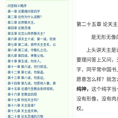
·
问答释义略序
·
第一章 论要理问答四字
·
第二章 论你为什么进教？
·
第三章 论恭敬天主。
第二十五章 论天
·
第四章 论救灵魂
·
第五章 论怎么样恭敬天主？
是无形无像
·
第六章 讲天主十诫：第一诫，钦崇
·
第七章 第二诫，毋呼天主圣名，以
上头讲天主是
·
第八章 第三诫，守瞻礼之日。
·
第九章 第四诫，孝敬父母。
要理问答上又问，
·
第十章 第五诫，勿杀人。
·
第十一章 第六诫，勿行邪淫。
字，同平常
中国
书
·
第十二章 第七诫，勿偷盗。
·
第十三章 第八诫，勿妄证。
愿意怎么样？就怎
·
第十四章 第九诫，勿愿他人妻。第
纯神，
这个纯字当
·
第十五章 论遵行圣教会各样规矩。
·
第十六章 圣教会四规
没有形像，没有肉
·
第十七章 你信天主吗？
·
第十八章 天主是谁？
权。
·
第十九章 天主造天神。
·
第二十章 论无灵魂的万物