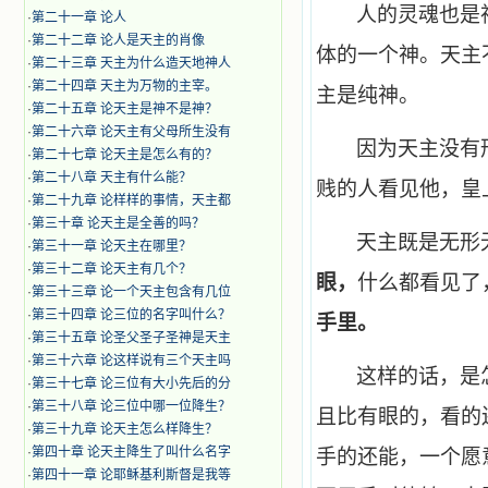
人的灵魂也是
·
第二十一章 论人
·
第二十二章 论人是天主的肖像
体的一个神。天主
·
第二十三章 天主为什么造天地神人
·
第二十四章 天主为万物的主宰。
主是纯神。
·
第二十五章 论天主是神不是神？
·
第二十六章 论天主有父母所生没有
因为天主没有
·
第二十七章 论天主是怎么有的？
·
第二十八章 天主有什么能？
贱的人看见他，皇
·
第二十九章 论样样的事情，天主都
·
第三十章 论天主是全善的吗？
天主既是无形
·
第三十一章 论天主在哪里？
·
第三十二章 论天主有几个？
眼，
什么都看见了
·
第三十三章 论一个天主包含有几位
·
第三十四章 论三位的名字叫什么？
手里。
·
第三十五章 论圣父圣子圣神是天主
·
第三十六章 论这样说有三个天主吗
这样的话，是
·
第三十七章 论三位有大小先后的分
·
第三十八章 论三位中哪一位降生？
且比有眼的，看的
·
第三十九章 论天主怎么样降生？
·
第四十章 论天主降生了叫什么名字
手的还能，一个愿
·
第四十一章 论耶稣基利斯督是我等