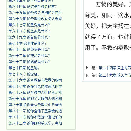
·
第六十三章 论圣教会是什么？
万物的美好，
·
第六十四章 论谁是圣教会的首？
·
第六十五章 论圣教会与别的会有什
尊美，如同一滴水
·
第六十六章 论圣教会内有使人得恩
·
第六十七章 论圣洗是什么？
美好，把天主搁在
·
第六十八章 论坚振是什么？
就得了万有，也就
·
第六十九章 论告解是什么？
·
第七十章 论圣体是什么？
用了。奉教的恭敬
·
第七十一章 论终傅是什么？
·
第七十二章 论神品是什么？
·
第七十三章 论婚配是什么？
·
第七十四章 论圣物。
上一篇：
第二十四章 天主为
·
第七十五章 论念经。
下一篇：
第二十六章 论天主
·
第七十六章 论圣教会有赦罪的权柄
·
第七十七章 论在什么时候赦人的罪
·
第七十八章 论圣教中人行的善功能
·
第七十九章 论犯了大罪的人也还相
·
第八十章 论你全信圣教会中各样道
·
第八十一章 论你全信了圣教会的道
·
第八十二章 论你不信这个道理怕的
·
第八十三章 论你既盼望天堂，害怕