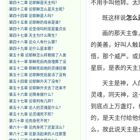
不用手叫他转。太
·
第四十二章 论耶稣是天主吗？
·
第四十三章 论耶稣怎么是天主呢？
·
第四十四章 论耶稣是人吗？
既这样说
怎么
·
第四十五章 论耶稣的母亲是谁？
·
第四十六章 论圣母玛利亚是童贞女
画的那天主像
·
第四十七章 天主为什么降生？
·
第四十八章 论众人有什么罪？
的美善，好叫人触
·
第四十九章 论什么是本罪？
·
第五十章 论耶稣怎么样救赎了人类
悟，那个威严。或
·
第五十一章 耶稣死后肉身埋葬了没
星辰，是表的天主
·
第五十二章 耶稣死后他的灵魂往哪
·
第五十三章 论耶稣死后复活了没有
·
第五十四章 论耶稣升天了没有？
天主是神，人
·
第五十五章 论耶稣升天去了还来不
灵魂，同天神，这
·
第五十六章 论降来做什么？
·
第五十七章 论审判有几样？
到底点上万盏灯，
·
第五十八章 论人的灵魂是什么？
·
第五十九章 论灵魂死不死？
的，是天主付给他
·
第六十章 论肉身死不死？
·
第六十一章 论肉身死了还复活么？
么，故此说天主是
·
第六十二章 论复活起来的人往那里